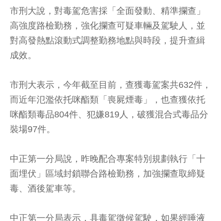
市刑大說，對毒駕危害採「全面發動、精準攔查」
高強度路檢勤務，強化攔查可疑車輛及駕駛人，並
對高發熱點滾動式調整勤務地點與時段，提升查緝
成效。
市刑大表示，今年截至目前，查獲毒駕案共632件，
而近年氾濫依托咪酯類「喪屍煙毒」，也查獲依托
咪酯類毒品804件、犯嫌819人，破獲混合式毒品分
裝場97件。
中正第一分局說，昨晚配合專案特別規劃執行「十
面埋伏」區域封鎖聯合路檢勤務，加強攔查取締疑
毒、酒後駕車等。
中正第一分局表示，具毒駕徵候駕駛，如果經唾液