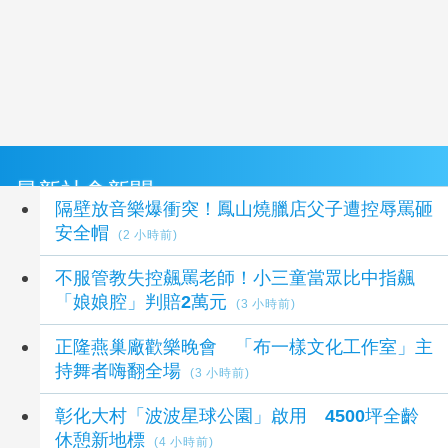
最新社會新聞
隔壁放音樂爆衝突！鳳山燒臘店父子遭控辱罵砸
安全帽
(2 小時前)
不服管教失控飆罵老師！小三童當眾比中指飆
「娘娘腔」判賠2萬元
(3 小時前)
正隆燕巢廠歡樂晚會 「布一樣文化工作室」主
持舞者嗨翻全場
(3 小時前)
彰化大村「波波星球公園」啟用 4500坪全齡
休憩新地標
(4 小時前)