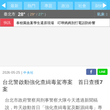
最新
熱門
專題
政治
社會
財經
28°
臺北市
氣象
(
29°
/
27°
)
快訊
泰校園血案學生還原現場 叮嚀媽媽別打電話防鈴響
2026-05-25 |
中央社
台北警啟動強化查緝毒駕專案 首日查獲7
案
台北市政府警察局刑事警察大隊今天透過新聞稿
說，昨天啟動首日「強化查緝毒駕及斷源緝毒」專