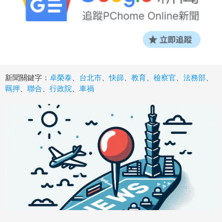
新聞關鍵字：
卓榮泰
、
台北市
、
快篩
、
教育
、
檢察官
、
法務部
、
羈押
、
聯合
、
行政院
、
車禍