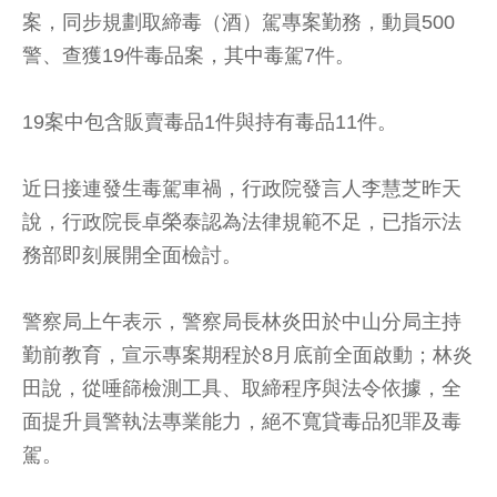
案，同步規劃取締毒（酒）駕專案勤務，動員500
警、查獲19件毒品案，其中毒駕7件。
19案中包含販賣毒品1件與持有毒品11件。
近日接連發生毒駕車禍，行政院發言人李慧芝昨天
說，行政院長卓榮泰認為法律規範不足，已指示法
務部即刻展開全面檢討。
警察局上午表示，警察局長林炎田於中山分局主持
勤前教育，宣示專案期程於8月底前全面啟動；林炎
田說，從唾篩檢測工具、取締程序與法令依據，全
面提升員警執法專業能力，絕不寬貸毒品犯罪及毒
駕。