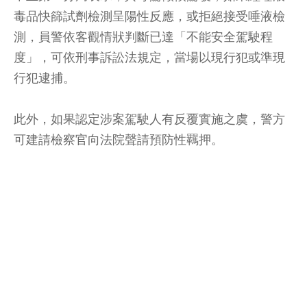
毒品快篩試劑檢測呈陽性反應，或拒絕接受唾液檢
測，員警依客觀情狀判斷已達「不能安全駕駛程
度」，可依刑事訴訟法規定，當場以現行犯或準現
行犯逮捕。
此外，如果認定涉案駕駛人有反覆實施之虞，警方
可建請檢察官向法院聲請預防性羈押。