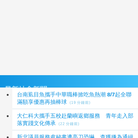
最新社會新聞
台南虱目魚攜手中華職棒掀吃魚熱潮 8/7起全聯
滿額享優惠再抽棒球
(19 分鐘前)
大仁科大攜手五校赴蘭嶼返鄉服務 青年走入部
落實踐文化傳承
(22 分鐘前)
新北議員服務處秘書遭亮刀恐嚇 查獲嫌為通緝