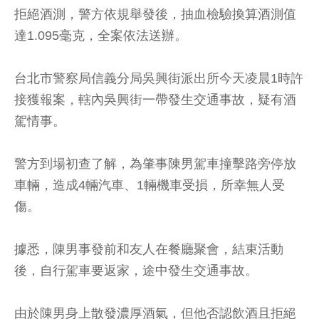
拒絕酒測，警方依規舉發後，抽血檢驗換算酒測值
達1.095毫克，全案依法送辦。
台北市警察局信義分局吳興街派出所今天凌晨1時許
接獲報案，轄內吳興街一帶發生交通事故，疑有酒
駕情事。
警方到場初查了解，為肇事陳男駕車撞擊路旁停放
車輛，造成4輛汽車、1輛機車受損，所幸無人受
傷。
據悉，陳男事發前和友人在餐廳聚會，結束活動
後，自行駕車要返家，途中發生交通事故。
由於陳男身上散發濃厚酒氣，但他否認飲酒且拒絕