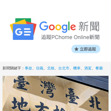
新聞關鍵字：
事故
、
信義
、
北檢
、
台北市
、
機車
、
酒駕
、
餐廳