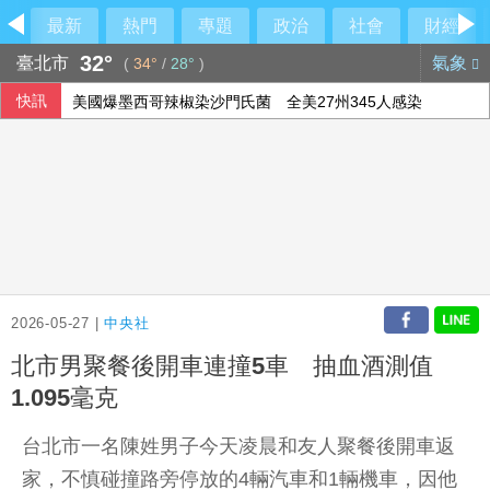
最新
熱門
專題
政治
社會
財經
32°
臺北市
氣象
(
34°
/
28°
)
快訊
美國爆墨西哥辣椒染沙門氏菌 全美27州345人感染
華郵：不滿被瞞彈藥告罄 川普厲責赫格塞斯
民眾黨控徐佳青帶兒登東沙島 監院開罰
中國國徽貼進台中社宅！市府認AI出包
2026-05-27 |
中央社
北市男聚餐後開車連撞5車 抽血酒測值
1.095毫克
台北市一名陳姓男子今天凌晨和友人聚餐後開車返
家，不慎碰撞路旁停放的4輛汽車和1輛機車，因他