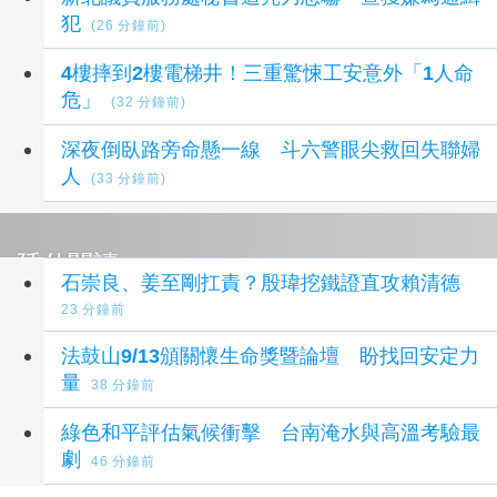
犯
(26 分鐘前)
4樓摔到2樓電梯井！三重驚悚工安意外「1人命
危」
(32 分鐘前)
深夜倒臥路旁命懸一線 斗六警眼尖救回失聯婦
人
(33 分鐘前)
延伸閱讀
石崇良、姜至剛扛責？殷瑋挖鐵證直攻賴清德
23 分鐘前
法鼓山9/13頒關懷生命獎暨論壇 盼找回安定力
量
38 分鐘前
綠色和平評估氣候衝擊 台南淹水與高溫考驗最
劇
46 分鐘前