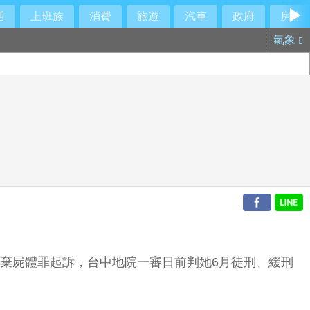
活
上班族
消費
旅遊
汽車
政府
房產
氣象
遺棄屍體罪起訴，台中地院一審日前判她6月徒刑、緩刑