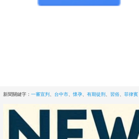
新聞關鍵字：
一審宣判
、
台中市
、
懷孕
、
有期徒刑
、
習俗
、
菲律賓