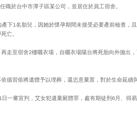
境，任職於台中市潭子區某公司，並居住於員工宿舍。
樓浴室內產下1名胎兒，因她於懷孕期間未接受必要產前檢查
即死亡。
，再走至宿舍2樓曬衣場，自曬衣場陽台將死胎向外拋出
不依循習俗將遺體予以埋葬，還恣意棄置，對於生命延續
1日一審宣判，艾女犯遺棄屍體罪，處有期徒刑6月、得易