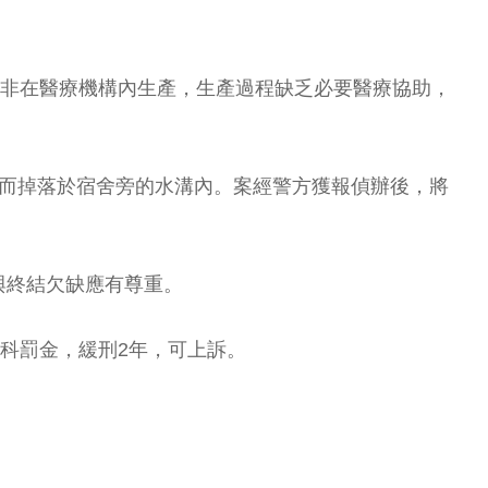
，且非在醫療機構內生產，生產過程缺乏必要醫療協助，
，而掉落於宿舍旁的水溝內。案經警方獲報偵辦後，將
與終結欠缺應有尊重。
科罰金，緩刑2年，可上訴。