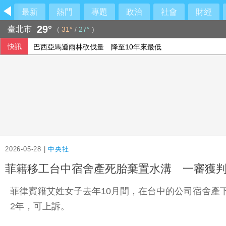
最新
熱門
專題
政治
社會
財經
29°
臺北市
(
31°
/
27°
)
快訊
巴西亞馬遜雨林砍伐量 降至10年來最低
搶搭令和8年8月8日熱潮 日本新人排隊登記結婚
藥華藥：AOP仲裁案第二階段判斷出爐 財務無重大影響
美參院50票對49票通過 川普前私人律師真除司法部長
2026-05-28 |
中央社
菲籍移工台中宿舍產死胎棄置水溝 一審獲
菲律賓籍艾姓女子去年10月間，在台中的公司宿舍產
2年，可上訴。