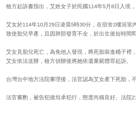
檢方起訴書指出，艾姓女子於民國114年5月8日入
艾女於114年10月29日凌晨5時30分，在宿舍2
致使胎兒早產，且因肺部發育不全，於出生後短時間
艾女見胎兒死亡，為免他人發現，將死胎裝進桶子裡
艾女依法送辦，檢方偵辦後將她依遺棄屍體罪起訴。
台灣台中地方法院審理後，法官認為艾女產下死胎，
法官審酌，被告犯後坦承犯行，態度尚稱良好。法院2