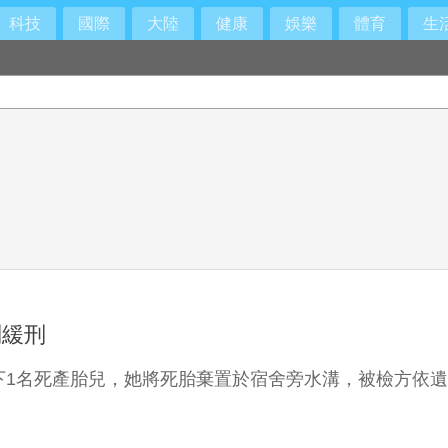
科技
國際
大陸
健康
娛樂
體育
生
判緩刑
下1名死產胎兒，她將死胎棄置於宿舍旁水溝，被檢方依