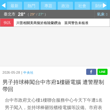
最新
熱門
專題
政治
社會
財經
28°
臺北市
氣象
(
29°
/
27°
)
快訊
川普相關美商擬於格陵蘭鑽油 當局警告未核准
2026-05-28 |
中央社
男子持球棒闖台中市府1樓砸電腦 遭警壓制
帶回
台中市政府文心樓1樓聯合服務中心今天下午遭1名
男子闖入，並持球棒砸毀櫃檯電腦等設備。市府表