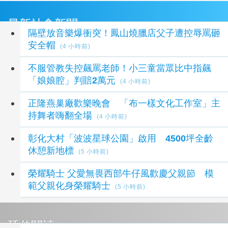
最新社會新聞
隔壁放音樂爆衝突！鳳山燒臘店父子遭控辱罵砸
安全帽
(4 小時前)
不服管教失控飆罵老師！小三童當眾比中指飆
「娘娘腔」判賠2萬元
(4 小時前)
正隆燕巢廠歡樂晚會 「布一樣文化工作室」主
持舞者嗨翻全場
(4 小時前)
彰化大村「波波星球公園」啟用 4500坪全齡
休憩新地標
(5 小時前)
榮耀騎士 父愛無畏西部牛仔風歡慶父親節 模
範父親化身榮耀騎士
(5 小時前)
延伸閱讀