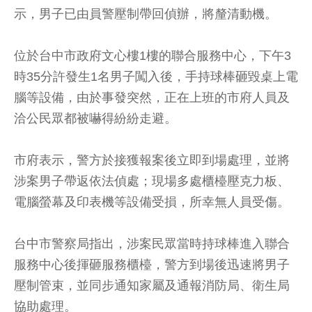
示，男子已由員警壓制帶回偵辦，將釐清動機。
位於台中市政府文心樓1樓的聯合服務中心，下午3
時35分許發生1名男子闖入後，手持球棒砸毀桌上電
腦等設備，由於事發突然，正在上班的市府人員及
洽公民眾都被嚇得紛紛走避。
市府表示，警方於接獲報案後立即到場處理，並將
涉案男子帶返依法偵處；現場多處櫃檯壓克力板、
電腦螢幕及印表機等設備受損，所幸無人員受傷。
台中市警察局指出，涉案民眾當時持球棒進入聯合
服務中心後揮砸服務櫃檯，警方到場後迅速將男子
壓制管束，並同步通知家屬及通報消防局、衛生局
協助處理。