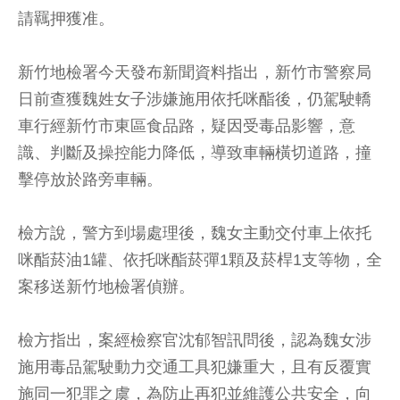
請羈押獲准。
新竹地檢署今天發布新聞資料指出，新竹市警察局
日前查獲魏姓女子涉嫌施用依托咪酯後，仍駕駛轎
車行經新竹市東區食品路，疑因受毒品影響，意
識、判斷及操控能力降低，導致車輛橫切道路，撞
擊停放於路旁車輛。
檢方說，警方到場處理後，魏女主動交付車上依托
咪酯菸油1罐、依托咪酯菸彈1顆及菸桿1支等物，全
案移送新竹地檢署偵辦。
檢方指出，案經檢察官沈郁智訊問後，認為魏女涉
施用毒品駕駛動力交通工具犯嫌重大，且有反覆實
施同一犯罪之虞，為防止再犯並維護公共安全，向