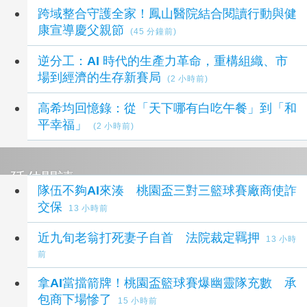
跨域整合守護全家！鳳山醫院結合閱讀行動與健
康宣導慶父親節
(45 分鐘前)
逆分工：AI 時代的生產力革命，重構組織、市
場到經濟的生存新賽局
(2 小時前)
高希均回憶錄：從「天下哪有白吃午餐」到「和
平幸福」
(2 小時前)
延伸閱讀
隊伍不夠AI來湊 桃園盃三對三籃球賽廠商使詐
交保
13 小時前
近九旬老翁打死妻子自首 法院裁定羈押
13 小時
前
拿AI當擋箭牌！桃園盃籃球賽爆幽靈隊充數 承
包商下場慘了
15 小時前