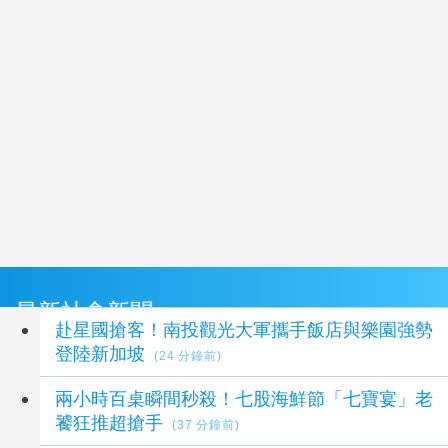
最新社會新聞
赴星國搶客！南投觀光大軍攜手飯店與樂園強勢
登陸新加坡
(24 分鐘前)
兩小時百桌瞬間秒殺！七股海鮮節「七寶宴」老
饕狂推超搶手
(37 分鐘前)