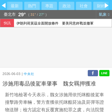
最新
熱門
專題
政治
社會
財經
29°
臺北市
氣象
(
31°
/
27°
)
快訊
伊朗列荷莫茲全面開放條件 要美同意終戰並撤軍
2026-06-03 |
中央社
涉施用毒品後駕車肇事 魏女羈押獲准
新竹地檢署今天表示，魏女涉施用依托咪酯後駕車
撞擊路旁車輛，警方查獲依托咪酯菸油及菸彈等證
物送辦；檢方認定有反覆實施犯罪之虞，向法院聲