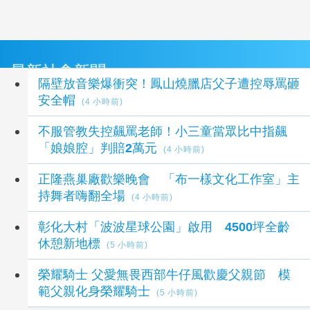
最新社會新聞
隔壁放音樂爆衝突！鳳山燒臘店父子遭控辱罵砸
安全帽
(4 小時前)
不服管教失控飆罵老師！小三童當眾比中指飆
「娘娘腔」判賠2萬元
(4 小時前)
正隆燕巢廠歡樂晚會 「布一樣文化工作室」主
持舞者嗨翻全場
(4 小時前)
彰化大村「波波星球公園」啟用 4500坪全齡
休憩新地標
(5 小時前)
榮耀騎士 父愛無畏西部牛仔風歡慶父親節 模
範父親化身榮耀騎士
(5 小時前)