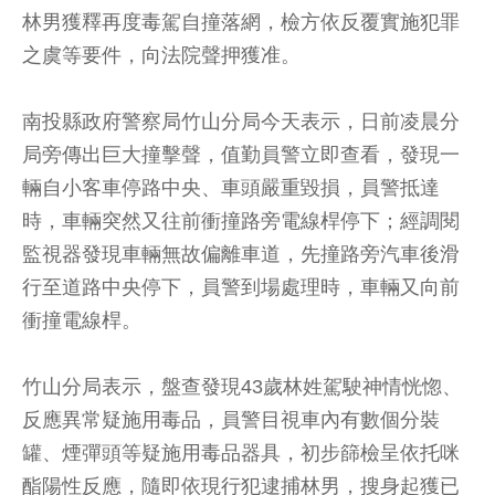
林男獲釋再度毒駕自撞落網，檢方依反覆實施犯罪
之虞等要件，向法院聲押獲准。
南投縣政府警察局竹山分局今天表示，日前凌晨分
局旁傳出巨大撞擊聲，值勤員警立即查看，發現一
輛自小客車停路中央、車頭嚴重毀損，員警抵達
時，車輛突然又往前衝撞路旁電線桿停下；經調閱
監視器發現車輛無故偏離車道，先撞路旁汽車後滑
行至道路中央停下，員警到場處理時，車輛又向前
衝撞電線桿。
竹山分局表示，盤查發現43歲林姓駕駛神情恍惚、
反應異常疑施用毒品，員警目視車內有數個分裝
罐、煙彈頭等疑施用毒品器具，初步篩檢呈依托咪
酯陽性反應，隨即依現行犯逮捕林男，搜身起獲已