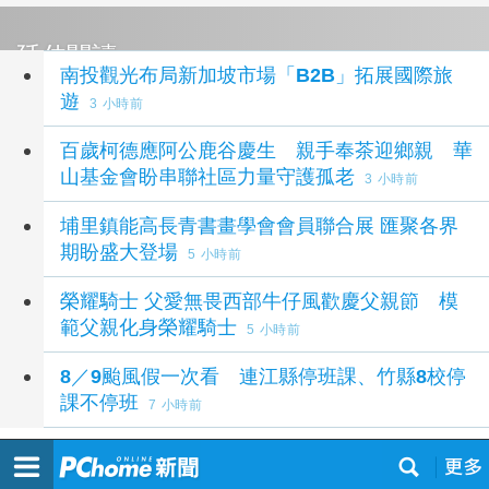
延伸閱讀
南投觀光布局新加坡市場「B2B」拓展國際旅
遊
3 小時前
百歲柯德應阿公鹿谷慶生 親手奉茶迎鄉親 華
山基金會盼串聯社區力量守護孤老
3 小時前
埔里鎮能高長青書畫學會會員聯合展 匯聚各界
期盼盛大登場
5 小時前
榮耀騎士 父愛無畏西部牛仔風歡慶父親節 模
範父親化身榮耀騎士
5 小時前
8／9颱風假一次看 連江縣停班課、竹縣8校停
課不停班
7 小時前