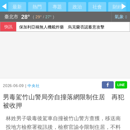
最新
熱門
專題
政治
社會
財經
28°
臺北市
氣象
(
29°
/
27°
)
快訊
保加利亞稱無人機載炸藥 烏克蘭否認蓄意攻擊
2026-06-09 |
中央社
男毒駕竹山警局旁自撞落網限制住居 再犯
被收押
林姓男子吸毒後駕車自撞被竹山警方查獲，移送南
投地方檢察署複訊後，檢察官諭令限制住居，不料