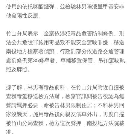
使用的依托咪酯煙彈，並檢驗林男唾液呈甲基安非
他命陽性反應。
竹山分局表示，全案依涉犯毒品危害防制條例、刑
法公共危險罪施用毒品致不能安全駕駛罪嫌，移送
南投地方檢察署偵辦，行政罰部分依道路交通管理
處罰條例第35條舉發、車輛移置保管、吊扣駕駛執
照及牌照。
據了解，林男有毒品前科，在竹山分局附近自撞被
查獲毒駕移送檢方法辦，檢察官訊問被告後認為無
聲請羈押必要，命被告林男限制住居；不料林男回
家沒幾天，施用毒品後向親友借車外出，再度自撞
被竹山分局查獲，檢方這次聲押，南投地方法院裁
准。