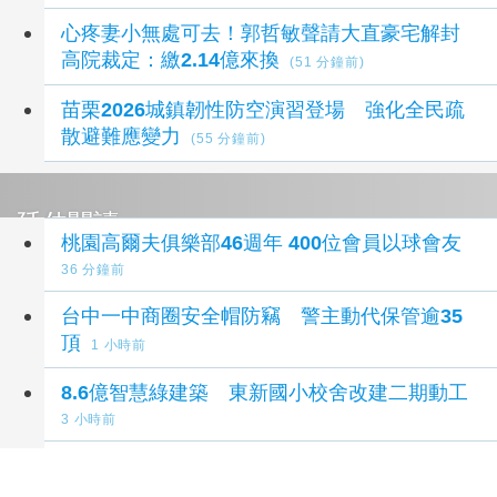
心疼妻小無處可去！郭哲敏聲請大直豪宅解封
高院裁定：繳2.14億來換
(51 分鐘前)
苗栗2026城鎮韌性防空演習登場 強化全民疏
散避難應變力
(55 分鐘前)
延伸閱讀
桃園高爾夫俱樂部46週年 400位會員以球會友
36 分鐘前
台中一中商圈安全帽防竊 警主動代保管逾35
頂
1 小時前
8.6億智慧綠建築 東新國小校舍改建二期動工
3 小時前
大禹火車站前「道路高低差惹民怨」 張峻會勘
促降15公分兼顧防洪與安全
3 小時前