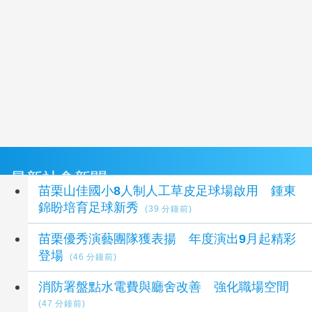
最新社會新聞
苗栗山佳國小8人制人工草皮足球場啟用 鍾東
錦盼培育足球新秀
(39 分鐘前)
苗栗優秀演藝團隊獲表揚 年度演出9月起精彩
登場
(46 分鐘前)
消防署盤點水電費與廳舍改善 強化職場空間
(47 分鐘前)