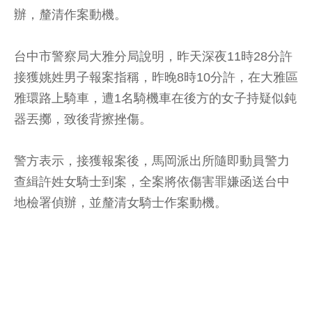
辦，釐清作案動機。
台中市警察局大雅分局說明，昨天深夜11時28分許
接獲姚姓男子報案指稱，昨晚8時10分許，在大雅區
雅環路上騎車，遭1名騎機車在後方的女子持疑似鈍
器丟擲，致後背擦挫傷。
警方表示，接獲報案後，馬岡派出所隨即動員警力
查緝許姓女騎士到案，全案將依傷害罪嫌函送台中
地檢署偵辦，並釐清女騎士作案動機。