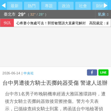
最新
熱門
專題
政治
社會
財經
29°
臺北市
氣象
(
32°
/
28°
)
快訊
心疼妻小無處可去！郭哲敏聲請大直豪宅解封 高院裁定：繳2
國票金副董年薪2千萬惹議 大股東第一銀行說話了
城鎮韌性演習降速 LINE Pay交易數略減、街口支付無異常
花蓮堰塞湖防災 水利署加強疏濬、放寬河道降低風險
2026-06-14 |
中央社
台中男遭後方騎士丟擲鈍器受傷 警逮人送辦
台中市1名男子昨晚騎機車經過大雅區雅環路時，遭
後方女騎士丟擲鈍器致後背擦挫傷。警方今天表
示，已循線查緝女騎士到案，將函送台中地檢署偵