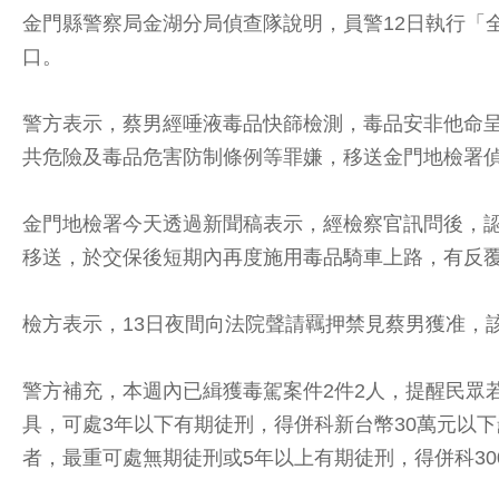
金門縣警察局金湖分局偵查隊說明，員警12日執行「
口。
警方表示，蔡男經唾液毒品快篩檢測，毒品安非他命
共危險及毒品危害防制條例等罪嫌，移送金門地檢署
金門地檢署今天透過新聞稿表示，經檢察官訊問後，認
移送，於交保後短期內再度施用毒品騎車上路，有反
檢方表示，13日夜間向法院聲請羈押禁見蔡男獲准，
警方補充，本週內已緝獲毒駕案件2件2人，提醒民眾
具，可處3年以下有期徒刑，得併科新台幣30萬元以下
者，最重可處無期徒刑或5年以上有期徒刑，得併科30