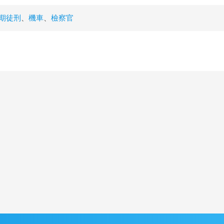
期徒刑
、
機車
、
檢察官