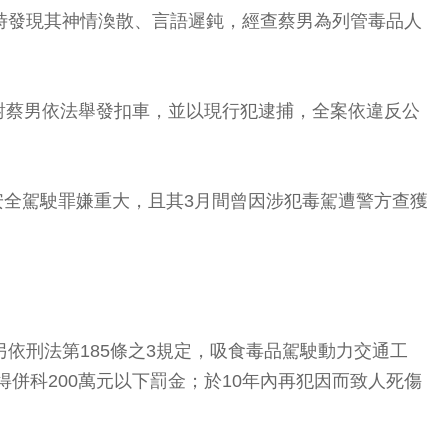
時發現其神情渙散、言語遲鈍，經查蔡男為列管毒品人
對蔡男依法舉發扣車，並以現行犯逮捕，全案依違反公
安全駕駛罪嫌重大，且其3月間曾因涉犯毒駕遭警方查獲
依刑法第185條之3規定，吸食毒品駕駛動力交通工
得併科200萬元以下罰金；於10年內再犯因而致人死傷