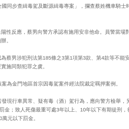
全國同步查緝毒駕及斷源緝毒專案」，攔查蔡姓機車騎士
呈陽性反應，蔡男向警方承認有施用安非他命。員警當場
偵辦。
為蔡男涉犯刑法第185條之3第1項第3款、第4款等不能
覆實施同類犯罪之虞。
該案為金門地區首宗因毒駕案件經法院裁定羈押案例。
若發現行車異常、疑有毒（酒）駕行為，應向警方檢舉，另
罰金；致人死傷最重可處3年以上、10年以下有期徒刑，
0萬元以下罰金。