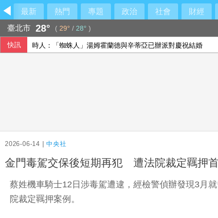
最新
熱門
專題
政治
社會
財經
28°
臺北市
(
29°
/
28°
)
快訊
時人：「蜘蛛人」湯姆霍蘭德與辛蒂亞已辦派對慶祝結婚
發現內部管理缺失 宏碁代表上任2天閃辭兆基屋管董座、退
2026-06-14 |
中央社
金門毒駕交保後短期再犯 遭法院裁定羈押
蔡姓機車騎士12日涉毒駕遭逮，經檢警偵辦發現3月
院裁定羈押案例。