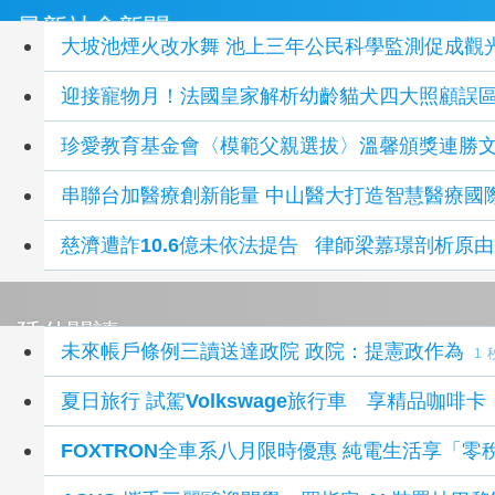
最新社會新聞
大坡池煙火改水舞 池上三年公民科學監測促
迎接寵物月！法國皇家解析幼齡貓犬四大照顧誤區
珍愛教育基金會〈模範父親選拔〉溫馨頒獎連勝
串聯台加醫療創新能量 中山醫大打造智慧醫療國
慈濟遭詐10.6億未依法提告 律師梁䕒璟剖析原由
延伸閱讀
未來帳戶條例三讀送達政院 政院：提憲政作為
1 
夏日旅行 試駕Volkswage旅行車 享精品咖啡卡
FOXTRON全車系八月限時優惠 純電生活享「零