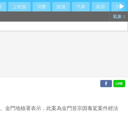
活
上班族
消費
旅遊
汽車
政府
房產
氣象
准。金門地檢署表示，此案為金門首宗因毒駕案件經法