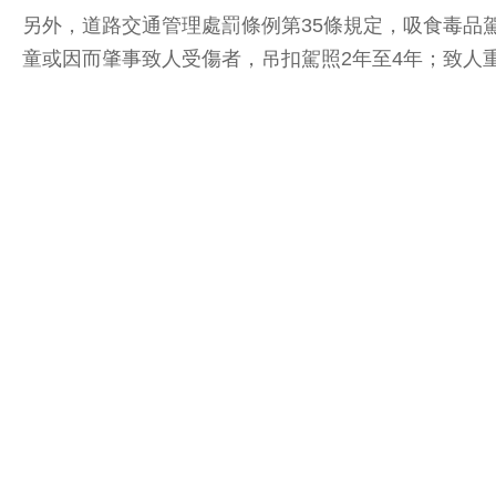
另外，道路交通管理處罰條例第35條規定，吸食毒品駕
童或因而肇事致人受傷者，吊扣駕照2年至4年；致人