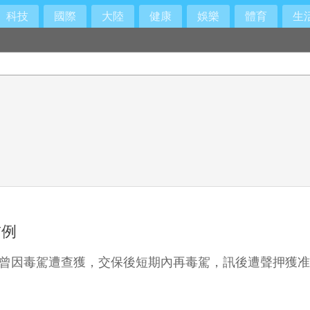
科技
國際
大陸
健康
娛樂
體育
生
出經營層
首例
就曾因毒駕遭查獲，交保後短期內再毒駕，訊後遭聲押獲