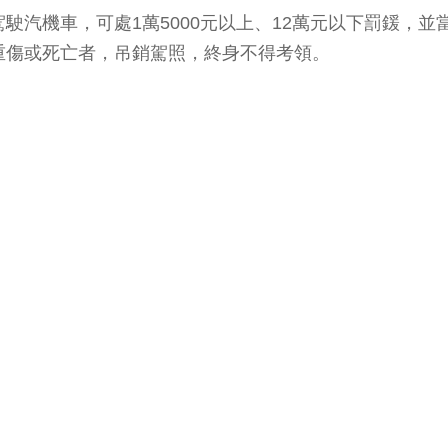
駛汽機車，可處1萬5000元以上、12萬元以下罰鍰，並
重傷或死亡者，吊銷駕照，終身不得考領。