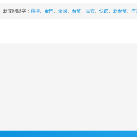
新聞關鍵字：
羈押
、
金門
、
全國
、
台幣
、
品安
、
快篩
、
新台幣
、
有