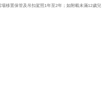
當場移置保管及吊扣駕照1年至2年；如附載未滿12歲兒