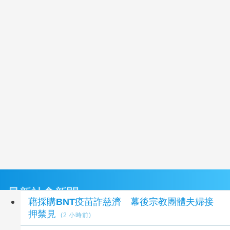
最新社會新聞
藉採購BNT疫苗詐慈濟 幕後宗教團體夫婦接
押禁見
(2 小時前)