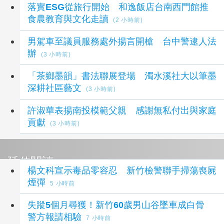
落實ESG從旅行開始 和逸飯店台南西門館推
食農教育與文化走讀
(2 小時前)
男駕車至議員服務處外揚言開槍 台中警逮人法
辦
(3 小時前)
「茶鄉墨韻」書法聯展登場 濁水溪社大以筆墨
深耕社區藝文
(3 小時前)
許淑華表揚南投模範父親 感謝無私付出與家庭
貢獻
(3 小時前)
延伸閱讀
楊文科宣示毒品零容忍 新竹檢警聯手掃蕩喪屍
煙彈
5 小時前
失蹤5個月尋獲！新竹60歲男山谷墜車成白骨
警方報請相驗
7 小時前