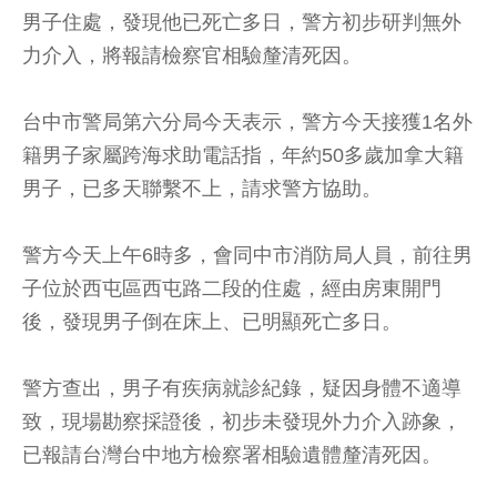
男子住處，發現他已死亡多日，警方初步研判無外
力介入，將報請檢察官相驗釐清死因。
台中市警局第六分局今天表示，警方今天接獲1名外
籍男子家屬跨海求助電話指，年約50多歲加拿大籍
男子，已多天聯繫不上，請求警方協助。
警方今天上午6時多，會同中市消防局人員，前往男
子位於西屯區西屯路二段的住處，經由房東開門
後，發現男子倒在床上、已明顯死亡多日。
警方查出，男子有疾病就診紀錄，疑因身體不適導
致，現場勘察採證後，初步未發現外力介入跡象，
已報請台灣台中地方檢察署相驗遺體釐清死因。