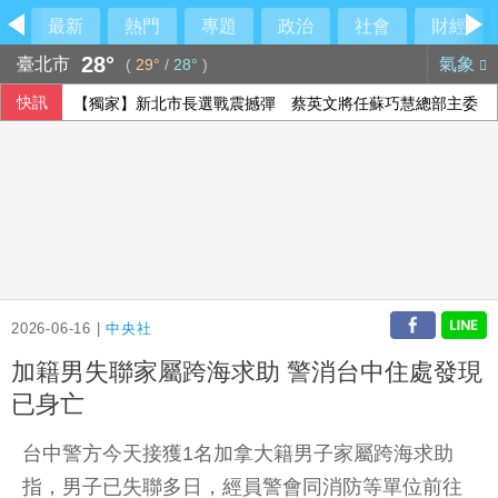
最新
熱門
專題
政治
社會
財經
28°
臺北市
氣象
(
29°
/
28°
)
快訊
【獨家】新北市長選戰震撼彈 蔡英文將任蘇巧慧總部主委
2026-06-16 |
中央社
加籍男失聯家屬跨海求助 警消台中住處發現
已身亡
台中警方今天接獲1名加拿大籍男子家屬跨海求助
指，男子已失聯多日，經員警會同消防等單位前往