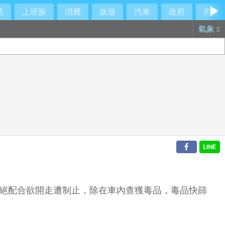
活
上班族
消費
旅遊
汽車
政府
房產
氣象
拒絕配合欲開走遭制止，除在車內查獲毒品，毒品快篩