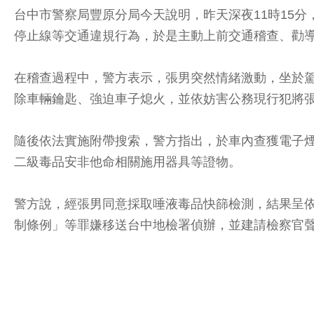
台中市警察局豐原分局今天說明，昨天深夜11時15
停止線等交通違規行為，於是主動上前交通稽查、勸
在稽查過程中，警方表示，張男突然情緒激動，坐於
除車輛鑰匙、強迫車子熄火，並依妨害公務現行犯將
隨後依法實施附帶搜索，警方指出，於車內查獲電子煙
二級毒品安非他命相關施用器具等證物。
警方說，經張男同意採取唾液毒品快篩檢測，結果呈
制條例」等罪嫌移送台中地檢署偵辦，並建請檢察官