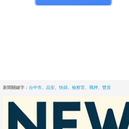
新聞關鍵字：
台中市
、
品安
、
快篩
、
檢察官
、
羈押
、
豐原