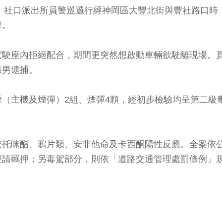
分，社口派出所員警巡邏行經神岡區大豐北街與豐社路口
導。
駕駛座內拒絕配合，期間更突然想啟動車輛欲駛離現場。
張男逮捕。
（主機及煙彈）2組、煙彈4顆，經初步檢驗均呈第二級
依托咪酯、鴉片類、安非他命及卡西酮陽性反應。全案依
聲請羈押；另毒駕部分，則依「道路交通管理處罰條例」