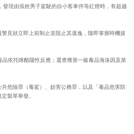
時，發現由張姓男子駕駛的自小客車停等紅燈時，有超越
員警見狀立即上前制止並阻止其逃逸，隨即掌握時機拔
毒品依托咪酯陽性反應；還查獲第一級毒品海洛因及第
公共危險罪（毒駕）、妨害公務罪，以及「毒品危害防
規定製單舉發。