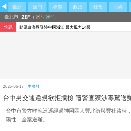
最新
熱門
專題
政治
社會
財經
28°
臺北市
(
29°
/
28°
)
快訊
颱風白海豚登陸中國浙江 最大風力14級
駐日內瓦處長疑涉霸凌 外交部組專案小組啟動調查
台糖：下半年停購外購粗油 自主進口黃豆產製成品油
路透民調：6成美國人支持加強監管社群媒體公司
2026-06-17 |
中央社
台中男交通違規欲拒攔檢 遭警查獲涉毒駕送
台中市警方昨晚巡邏經過神岡區大豐北街與豐社路時
陽性，全案送辦。