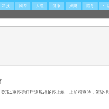
科技
國際
大陸
健康
娛樂
體育
生
辦
，發現1車停等紅燈違規超越停止線，上前稽查時，駕駛