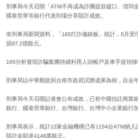
刑事局今天召開「ATM不再成為詐團提款破口、偕同
國泰世華等銀行代表到場分享阻詐成效。
依刑事局新聞資料，「165打詐儀錶板」統計，5月受理
損87.2億餘元。
165分析發現詐騙集團持續利用人頭帳戶及車手提領
刑事局以中華郵政與台南市政府試辦成果為例，自去年
刑事局今天召開記者會公布成效，已有中國信託商業
銀行、國泰世華銀行、台灣銀行、台灣中小企業銀行
刑事局表示，統計12家金融機構已有1154台ATM納
阻詐金額達4148萬餘元。