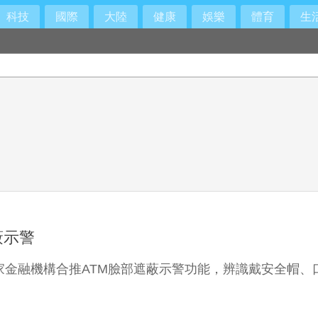
科技
國際
大陸
健康
娛樂
體育
生
蔽示警
家金融機構合推ATM臉部遮蔽示警功能，辨識戴安全帽、口