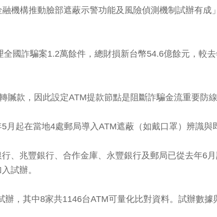
金融機構推動臉部遮蔽示警功能及風險偵測機制試辦有成
全國詐騙案1.2萬餘件，總財損新台幣54.6億餘元，較
移轉贓款，因此設定ATM提款節點是阻斷詐騙金流重要防
5月起在當地4處郵局導入ATM遮蔽（如戴口罩）辨識與
銀行、兆豐銀行、合作金庫、永豐銀行及郵局已從去年6
加入試辦。
入試辦，其中8家共1146台ATM可量化比對資料。試辦數據