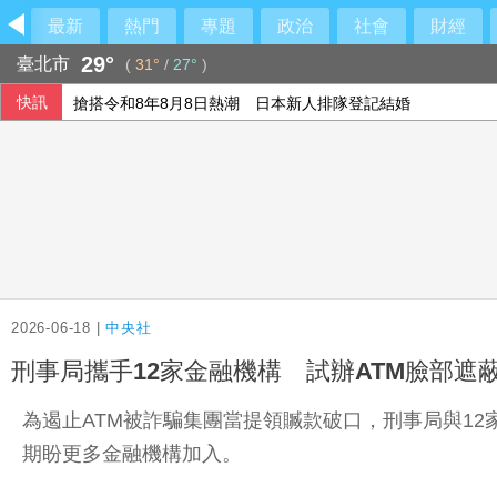
最新
熱門
專題
政治
社會
財經
29°
臺北市
(
31°
/
27°
)
快訊
搶搭令和8年8月8日熱潮 日本新人排隊登記結婚
馬拉度納「上帝之手」足球將拍賣 估計成交價達3.2億
巴西亞馬遜雨林砍伐量 降至10年來最低
刑事局提醒網貸助美化帳戶廣告 恐淪洗錢人頭戶
2026-06-18 |
中央社
刑事局攜手12家金融機構 試辦ATM臉部遮
為遏止ATM被詐騙集團當提領贓款破口，刑事局與12
期盼更多金融機構加入。