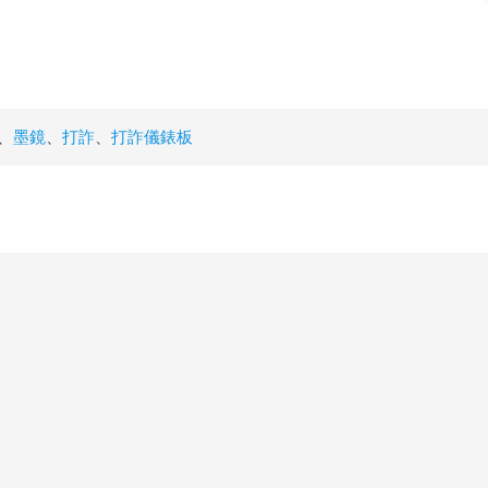
、
墨鏡
、
打詐
、
打詐儀錶板