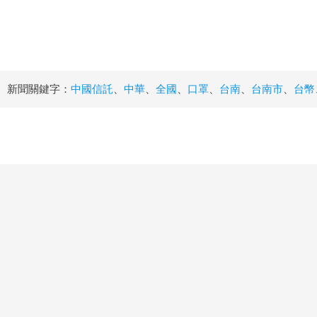
新聞關鍵字：
中國信託
、
中華
、
全國
、
口罩
、
台南
、
台南市
、
台幣