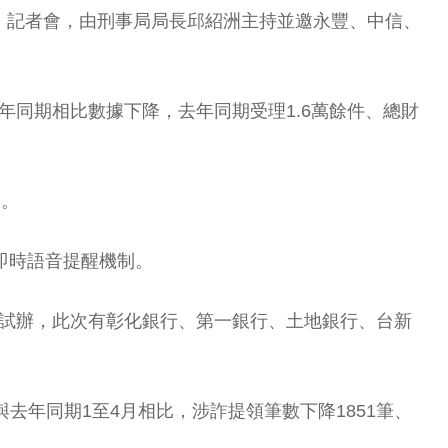
」記者會，由刑事局局長邱紹洲主持並邀永豐、中信、
去年同期相比數據下降，去年同期受理1.6萬餘件、總財
線。
即時語音提醒機制。
月試辦，此次有彰化銀行、第一銀行、土地銀行、台新
與去年同期1至4月相比，涉詐提領筆數下降1851筆、