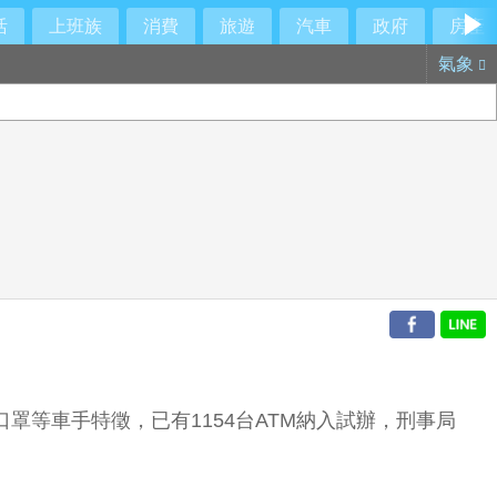
活
上班族
消費
旅遊
汽車
政府
房產
氣象
罩等車手特徵，已有1154台ATM納入試辦，刑事局