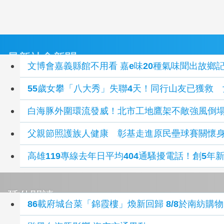
最新社會新聞
文博會嘉義縣館不用看 嘉e味20種氣味聞出故
55歲女攀「八大秀」失聯4天！同行山友已獲救
白海豚外圍環流發威！北市工地鷹架不敵強風倒塌
父親節照護族人健康 彰基走進原民壘球賽關懷
高雄119專線去年日平均404通騷擾電話！創5年
延伸閱讀
86載府城台菜「錦霞樓」煥新回歸 8/8於南紡購