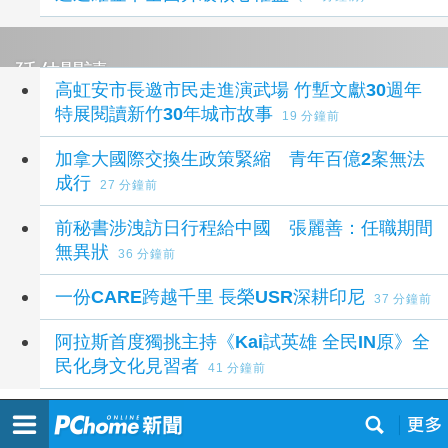
延伸閱讀
高虹安市長邀市民走進演武場 竹塹文獻30週年
特展閱讀新竹30年城市故事
19 分鐘前
加拿大國際交換生政策緊縮 青年百億2案無法
成行
27 分鐘前
前秘書涉洩訪日行程給中國 張麗善：任職期間
無異狀
36 分鐘前
一份CARE跨越千里 長榮USR深耕印尼
37 分鐘前
阿拉斯首度獨挑主持《Kai試英雄 全民IN原》全
民化身文化見習者
41 分鐘前