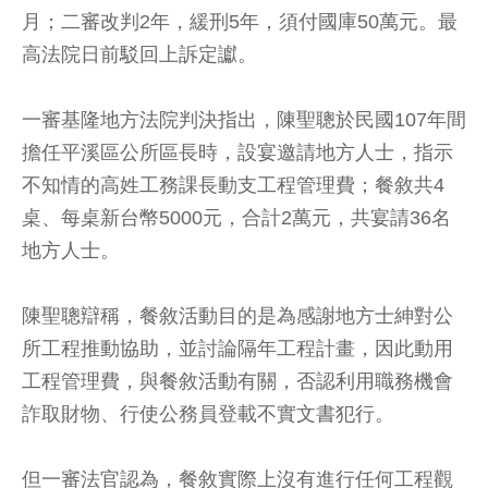
月；二審改判2年，緩刑5年，須付國庫50萬元。最
高法院日前駁回上訴定讞。
一審基隆地方法院判決指出，陳聖聰於民國107年間
擔任平溪區公所區長時，設宴邀請地方人士，指示
不知情的高姓工務課長動支工程管理費；餐敘共4
桌、每桌新台幣5000元，合計2萬元，共宴請36名
地方人士。
陳聖聰辯稱，餐敘活動目的是為感謝地方士紳對公
所工程推動協助，並討論隔年工程計畫，因此動用
工程管理費，與餐敘活動有關，否認利用職務機會
詐取財物、行使公務員登載不實文書犯行。
但一審法官認為，餐敘實際上沒有進行任何工程觀