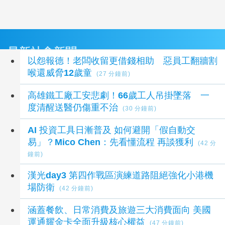
最新社會新聞
以怨報德！老闆收留更借錢相助 惡員工翻牆割
喉還威脅12歲童
(27 分鐘前)
高雄鐵工廠工安悲劇！66歲工人吊掛墜落 一
度清醒送醫仍傷重不治
(30 分鐘前)
AI 投資工具日漸普及 如何避開「假自動交
易」？Mico Chen：先看懂流程 再談獲利
(42 分
鐘前)
漢光day3 第四作戰區演練道路阻絕強化小港機
場防衛
(42 分鐘前)
涵蓋餐飲、日常消費及旅遊三大消費面向 美國
運通耀金卡全面升級核心權益
(47 分鐘前)