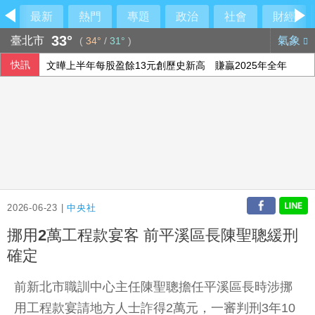
最新
熱門
專題
政治
社會
財經
33°
臺北市
氣象
(
34°
/
31°
)
快訊
文曄上半年每股盈餘13元創歷史新高 賺贏2025年全年
AI前景疑慮衝擊 日經指數收跌
上銀7月營收創4年來高點 續攻機器人和AI應用
法律諮詢掛蛋！綠營酸中市府忙「研究台南」
2026-06-23 |
中央社
挪用2萬工程款宴客 前平溪區長陳聖聰緩刑
確定
前新北市職訓中心主任陳聖聰擔任平溪區長時涉挪
用工程款宴請地方人士詐得2萬元，一審判刑3年10