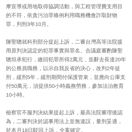
摩宣導或用地取得協調活動，與工程管理費支用目
的不符，依貪污治罪條例利用職務機會詐取財物
罪，判刑3年10月。
陳聖聰就科刑部分提起上訴，二審台灣高等法院援
用原判決認定的犯罪事實與罪名。合議庭審酌陳聖
聰坦承犯行，繳回犯罪所得2萬元，並辭去長達20年
的公務員職務，以示自我反省的決心，改判2年徒
刑，緩刑5年，緩刑期間付保護管束，並應向公庫支
付50萬元，須提供50小時義務勞務，參加法治教育
10小時。
檢察官不服判決結果提起上訴，最高法院審理後認
為，二審判決於認事用法上並無違誤，量刑妥適，
於本月18日駁回上訴，全案確定。