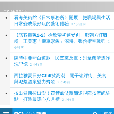
延伸閱讀
看海美術館《日常事務所》開展 把職場與生活
日常變成最好玩的藝術體驗
37 分鐘前
【諾客觀戰2-2】徐欣瑩初選受創、鄭朝方狂吸
粉 王美惠「機車形象」深耕、張啓楷空戰強
1
小時前
陳時中要藍白道歉 民眾黨反擊：別拿慈濟遭詐
洗記憶
2 小時前
西拉雅夏日好Chill掀高潮 關子嶺踩街、美食
與泥漿溫泉魅力齊發
2 小時前
按出健康按出愛！茂管處父親節邀視障按摩師駐
點 打造最暖心八月禮
2 小時前