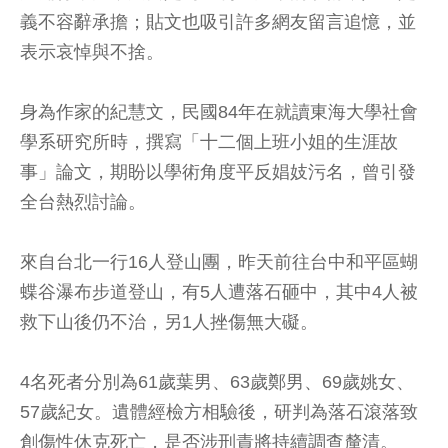
義不容辭承擔；貼文也吸引許多網友留言追憶，並
表示哀悼與不捨。
身為作家的紀慧文，民國84年在就讀東海大學社會
學系研究所時，撰寫「十二個上班小姐的生涯故
事」論文，期盼以學術角度平反娼妓污名，曾引發
全台熱烈討論。
來自台北一行16人登山團，昨天前往台中和平區蝴
蝶谷瀑布步道登山，有5人遭落石砸中，其中4人被
救下山後仍不治，另1人挫傷無大礙。
4名死者分別為61歲葉男、63歲鄭男、69歲姚女、
57歲紀女。遺體經檢方相驗後，研判為落石滾落致
創傷性休克死亡，是否涉刑責將持續調查釐清。