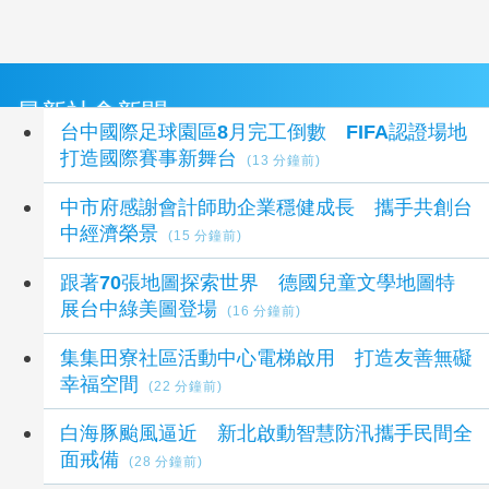
最新社會新聞
台中國際足球園區8月完工倒數 FIFA認證場地
打造國際賽事新舞台
(13 分鐘前)
中市府感謝會計師助企業穩健成長 攜手共創台
中經濟榮景
(15 分鐘前)
跟著70張地圖探索世界 德國兒童文學地圖特
展台中綠美圖登場
(16 分鐘前)
集集田寮社區活動中心電梯啟用 打造友善無礙
幸福空間
(22 分鐘前)
白海豚颱風逼近 新北啟動智慧防汛攜手民間全
面戒備
(28 分鐘前)