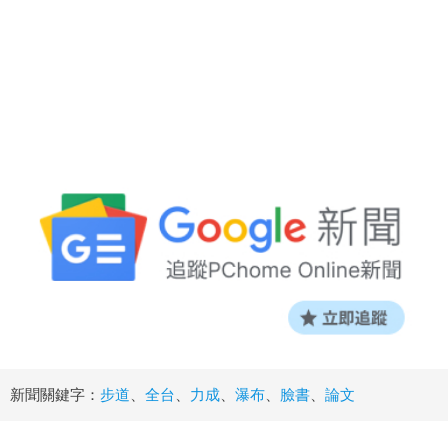
新聞關鍵字：
步道
、
全台
、
力成
、
瀑布
、
臉書
、
論文