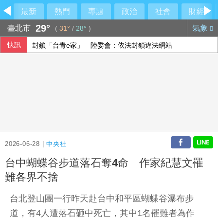
最新
熱門
專題
政治
社會
財經
29°
臺北市
氣象
(
31°
/
28°
)
快訊
封鎖「台青e家」 陸委會：依法封鎖違法網站
未來帳戶條例送達 政院：立院侵權將採必要憲政作為
美國多晶矽關稅 經部：對太陽光電產業影響有限
兒少未來帳戶法案函送府院 政院：逾越憲政
2026-06-28 |
中央社
台中蝴蝶谷步道落石奪4命 作家紀慧文罹
難各界不捨
台北登山團一行昨天赴台中和平區蝴蝶谷瀑布步
道，有4人遭落石砸中死亡，其中1名罹難者為作