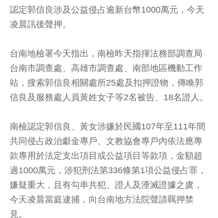
認定郭信良涉及公益侵占逾新台幣1000萬元，今天
凌晨訊後聲押。
台南地檢署今天指出，南檢昨天指揮法務部調查局
台南市調查處、高雄市調查處、南部地區機動工作
站，搜索郭信良相關處所25處及扣押證物，傳喚郭
信良及服務處人員黃姓女子等2名被告、18名證人。
南檢認定郭信良、黃女涉嫌於民國107年至111年間
共同侵占政治獻金專戶、文教協會專戶內依法應專
款專用於法定支出項目或公益項目等款項，金額超
過1000萬元，涉犯刑法第336條第1項公益侵占罪，
嫌疑重大，且有勾串共犯、證人及湮滅證據之虞，
今天凌晨當庭逮捕，向台南地方法院聲請羈押禁
見。