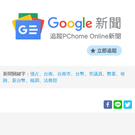
新聞關鍵字：
侵占
、
台南
、
台南市
、
台幣
、
市議員
、
弊案
、
收
賄
、
新台幣
、
檢調
、
法務部