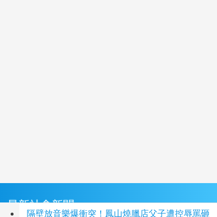
最新社會新聞
隔壁放音樂爆衝突！鳳山燒臘店父子遭控辱罵砸