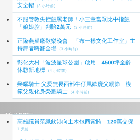
安全帽
(3 小時前)
不服管教失控飆罵老師！小三童當眾比中指飆
「娘娘腔」判賠2萬元
(3 小時前)
正隆燕巢廠歡樂晚會 「布一樣文化工作室」主
持舞者嗨翻全場
(3 小時前)
彰化大村「波波星球公園」啟用 4500坪全齡
休憩新地標
(4 小時前)
榮耀騎士 父愛無畏西部牛仔風歡慶父親節 模
範父親化身榮耀騎士
(4 小時前)
延伸閱讀
高雄議員范織欽涉向土木包商索賄 120萬交保
1 天前