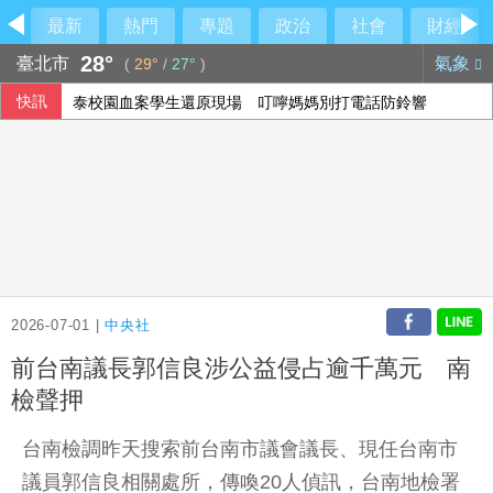
最新
熱門
專題
政治
社會
財經
28°
臺北市
氣象
(
29°
/
27°
)
快訊
泰校園血案學生還原現場 叮嚀媽媽別打電話防鈴響
保加利亞稱無人機載炸藥 烏克蘭否認蓄意攻擊
2026-07-01 |
中央社
前台南議長郭信良涉公益侵占逾千萬元 南
檢聲押
台南檢調昨天搜索前台南市議會議長、現任台南市
議員郭信良相關處所，傳喚20人偵訊，台南地檢署