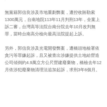
無黨籍郭信良涉及市地重劃弊案，遭控收賄勒索
1300萬元，台南地院113年11月判刑13年，全案上
訴二審，台灣高等法院台南分院去年10月改判無
罪，當時台南高分檢向最高法院提起上訴。
另外，郭信良涉及光電開發弊案，遭橋頭地檢署依
貪污等罪嫌起訴，且又被查出涉嫌提供土地給營造
公司傾倒約4.9萬立方公尺營建廢棄物，橋檢去年12
月依涉犯廢棄物清理法追加起訴，求刑3年6個月。