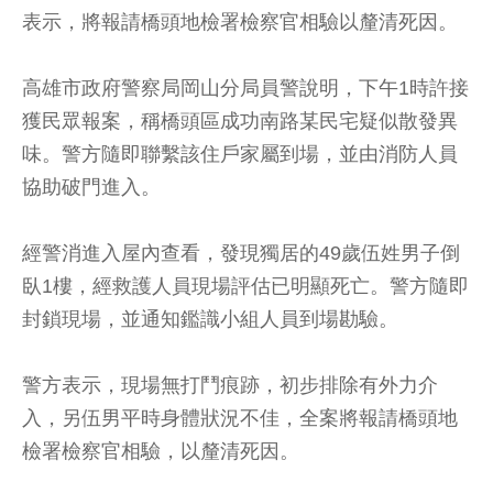
表示，將報請橋頭地檢署檢察官相驗以釐清死因。
高雄市政府警察局岡山分局員警說明，下午1時許接
獲民眾報案，稱橋頭區成功南路某民宅疑似散發異
味。警方隨即聯繫該住戶家屬到場，並由消防人員
協助破門進入。
經警消進入屋內查看，發現獨居的49歲伍姓男子倒
臥1樓，經救護人員現場評估已明顯死亡。警方隨即
封鎖現場，並通知鑑識小組人員到場勘驗。
警方表示，現場無打鬥痕跡，初步排除有外力介
入，另伍男平時身體狀況不佳，全案將報請橋頭地
檢署檢察官相驗，以釐清死因。