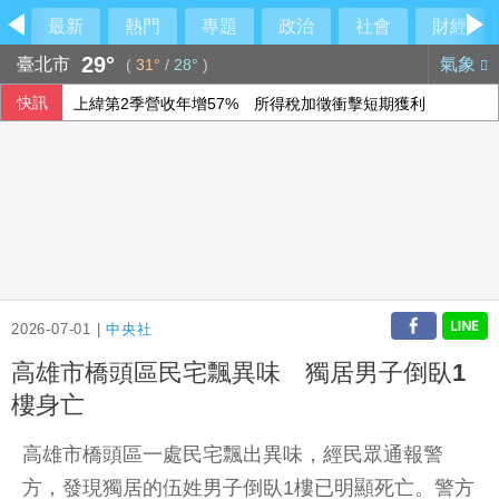
最新
熱門
專題
政治
社會
財經
29°
臺北市
氣象
(
31°
/
28°
)
快訊
上緯第2季營收年增57% 所得稅加徵衝擊短期獲利
隊友罕見給援護 布雷克：告訴自己不要搞砸
【中市長民調】江啟臣38.2%領先何欣純14.1% 各年齡層
林岳平執教400勝達陣 布雷克讚獲球員愛戴
2026-07-01 |
中央社
高雄市橋頭區民宅飄異味 獨居男子倒臥1
樓身亡
高雄市橋頭區一處民宅飄出異味，經民眾通報警
方，發現獨居的伍姓男子倒臥1樓已明顯死亡。警方