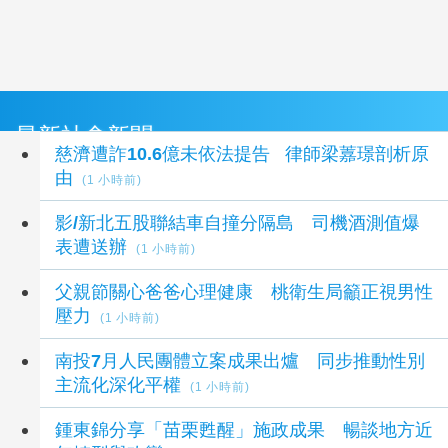
最新社會新聞
慈濟遭詐10.6億未依法提告 律師梁䕒璟剖析原
由
(1 小時前)
影/新北五股聯結車自撞分隔島 司機酒測值爆
表遭送辦
(1 小時前)
父親節關心爸爸心理健康 桃衛生局籲正視男性
壓力
(1 小時前)
南投7月人民團體立案成果出爐 同步推動性別
主流化深化平權
(1 小時前)
鍾東錦分享「苗栗甦醒」施政成果 暢談地方近