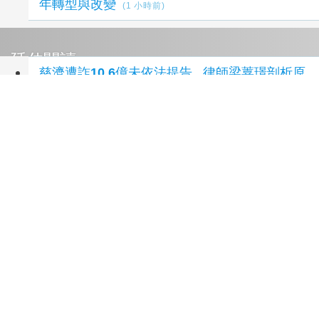
年轉型與改變
(1 小時前)
延伸閱讀
慈濟遭詐10.6億未依法提告 律師梁䕒璟剖析原
由
1 小時前
兆基屋管前董事長李建成涉侵占等 北檢聲押禁
見
1 小時前
臺中榮總埔里分院攜手檢方 深化醫事倫理教育
2 小時前
買BNT疫苗遭詐10.6億元被控態度消極 慈濟託
律師再聲明：採取必要法律措施捍衛捐款大眾權
益
2 小時前
高雄獨居63歲男樹下乘涼突無生命跡象 鄰居
察覺異狀報警已身亡
2 小時前