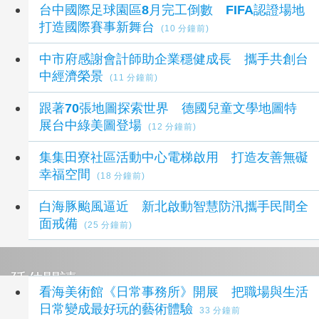
台中國際足球園區8月完工倒數 FIFA認證場地
打造國際賽事新舞台
(10 分鐘前)
中市府感謝會計師助企業穩健成長 攜手共創台
中經濟榮景
(11 分鐘前)
跟著70張地圖探索世界 德國兒童文學地圖特
展台中綠美圖登場
(12 分鐘前)
集集田寮社區活動中心電梯啟用 打造友善無礙
幸福空間
(18 分鐘前)
白海豚颱風逼近 新北啟動智慧防汛攜手民間全
面戒備
(25 分鐘前)
延伸閱讀
看海美術館《日常事務所》開展 把職場與生活
日常變成最好玩的藝術體驗
33 分鐘前