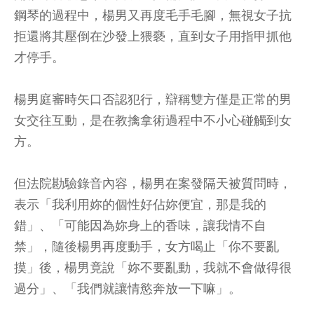
鋼琴的過程中，楊男又再度毛手毛腳，無視女子抗
拒還將其壓倒在沙發上猥褻，直到女子用指甲抓他
才停手。
楊男庭審時矢口否認犯行，辯稱雙方僅是正常的男
女交往互動，是在教擒拿術過程中不小心碰觸到女
方。
但法院勘驗錄音內容，楊男在案發隔天被質問時，
表示「我利用妳的個性好佔妳便宜，那是我的
錯」、「可能因為妳身上的香味，讓我情不自
禁」，隨後楊男再度動手，女方喝止「你不要亂
摸」後，楊男竟說「妳不要亂動，我就不會做得很
過分」、「我們就讓情慾奔放一下嘛」。