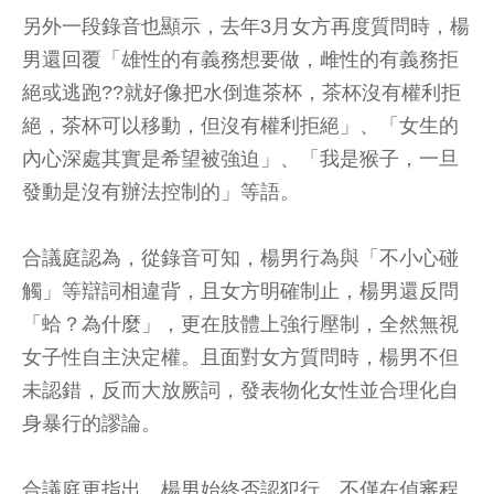
另外一段錄音也顯示，去年3月女方再度質問時，楊
男還回覆「雄性的有義務想要做，雌性的有義務拒
絕或逃跑??就好像把水倒進茶杯，茶杯沒有權利拒
絕，茶杯可以移動，但沒有權利拒絕」、「女生的
內心深處其實是希望被強迫」、「我是猴子，一旦
發動是沒有辦法控制的」等語。
合議庭認為，從錄音可知，楊男行為與「不小心碰
觸」等辯詞相違背，且女方明確制止，楊男還反問
「蛤？為什麼」，更在肢體上強行壓制，全然無視
女子性自主決定權。且面對女方質問時，楊男不但
未認錯，反而大放厥詞，發表物化女性並合理化自
身暴行的謬論。
合議庭更指出，楊男始終否認犯行，不僅在偵審程