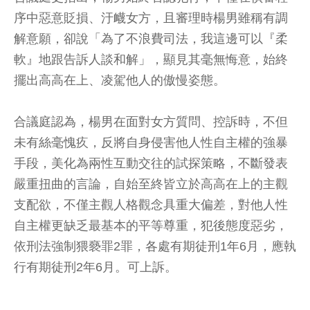
序中惡意貶損、汙衊女方，且審理時楊男雖稱有調
解意願，卻說「為了不浪費司法，我這邊可以『柔
軟』地跟告訴人談和解」，顯見其毫無悔意，始終
擺出高高在上、凌駕他人的傲慢姿態。
合議庭認為，楊男在面對女方質問、控訴時，不但
未有絲毫愧疚，反將自身侵害他人性自主權的強暴
手段，美化為兩性互動交往的試探策略，不斷發表
嚴重扭曲的言論，自始至終皆立於高高在上的主觀
支配欲，不僅主觀人格觀念具重大偏差，對他人性
自主權更缺乏最基本的平等尊重，犯後態度惡劣，
依刑法強制猥褻罪2罪，各處有期徒刑1年6月，應執
行有期徒刑2年6月。可上訴。