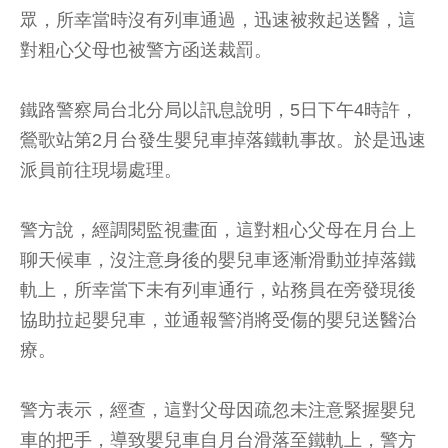
眾，所幸當時沒有列車通過，迅速被救起送醫，這
對粗心父母也被警方函送裁罰。
鐵路警察局台北分局以訊息說明，5日下午4時許，
鶯歌站第2月台發生嬰兒車掉落鐵軌事故。於是迅速
派員前往現場處理。
警方說，經調閱監視畫面，這對粗心父母在月台上
聊天候車，沒注意身後的嬰兒車逐漸滑動並掉落鐵
軌上，所幸當下未有列車通行，站務員在旁發現後
協助拉起嬰兒車，並通報警消將受傷的嬰兒送醫治
療。
警方表示，經查，這對父母因疏忽未注意緊握嬰兒
車的把手，導致嬰兒車自月台滑落至鐵軌上，警方