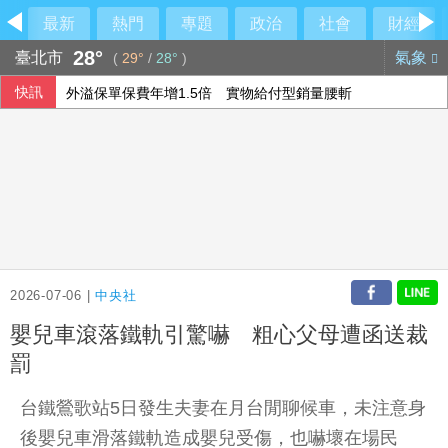
最新
熱門
專題
政治
社會
財經
28°
臺北市
氣象
(
29°
/
28°
)
快訊
外溢保單保費年增1.5倍 實物給付型銷量腰斬
美氣候變遷推升高溫 2026年7月創史上最熱紀錄
比金字塔頂端還頂端 世界傳奇卡就是傳奇
哥倫比亞7.4強震增至111死 美洲多國允諾伸援
2026-07-06 |
中央社
嬰兒車滾落鐵軌引驚嚇 粗心父母遭函送裁
罰
台鐵鶯歌站5日發生夫妻在月台閒聊候車，未注意身
後嬰兒車滑落鐵軌造成嬰兒受傷，也嚇壞在場民