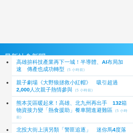
最新社會新聞
高雄拚科技產業再下一城！半導體、AI布局加
速 傳產也成功轉型
(5 小時前)
親子劇場《大野狼拯救小紅帽》 吸引超過
2,000人次親子熱情參與
(5 小時前)
熊本災區暖起來！高雄、北九州再出手 132箱
物資接力變「熱食援助」餐車開進避難區
(5 小時
前)
北投大街上演另類「警匪追逐」 迷你馬4度落