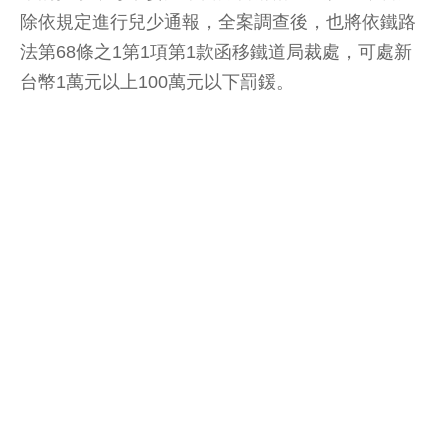
除依規定進行兒少通報，全案調查後，也將依鐵路
法第68條之1第1項第1款函移鐵道局裁處，可處新
台幣1萬元以上100萬元以下罰鍰。