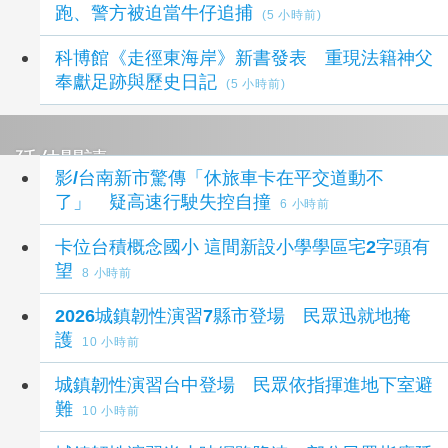
跑、警方被迫當牛仔追捕
(5 小時前)
科博館《走徑東海岸》新書發表 重現法籍神父
奉獻足跡與歷史日記
(5 小時前)
延伸閱讀
影/台南新市驚傳「休旅車卡在平交道動不
了」 疑高速行駛失控自撞
6 小時前
卡位台積概念國小 這間新設小學學區宅2字頭有
望
8 小時前
2026城鎮韌性演習7縣市登場 民眾迅就地掩
護
10 小時前
城鎮韌性演習台中登場 民眾依指揮進地下室避
難
10 小時前