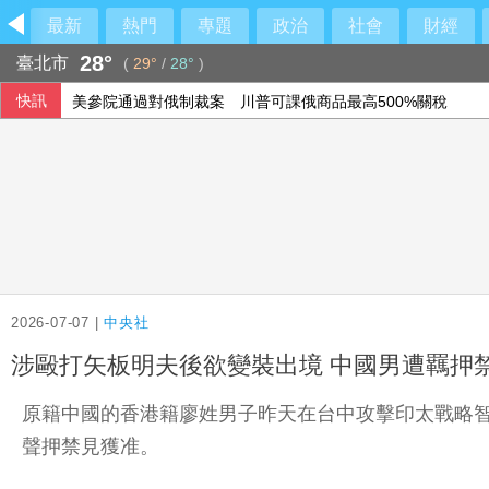
最新
熱門
專題
政治
社會
財經
28°
臺北市
(
29°
/
28°
)
快訊
美參院通過對俄制裁案 川普可課俄商品最高500%關稅
市場衡量荷莫茲海峽談判和伊朗局勢 油價走高
美就業數據遜於預期升息風險降低 美股收紅
2026-07-07 |
中央社
涉毆打矢板明夫後欲變裝出境 中國男遭羈押
原籍中國的香港籍廖姓男子昨天在台中攻擊印太戰略
聲押禁見獲准。