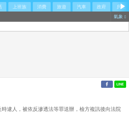
活
上班族
消費
旅遊
汽車
政府
房產
氣象
及時逮人，被依反滲透法等罪送辦，檢方複訊後向法院