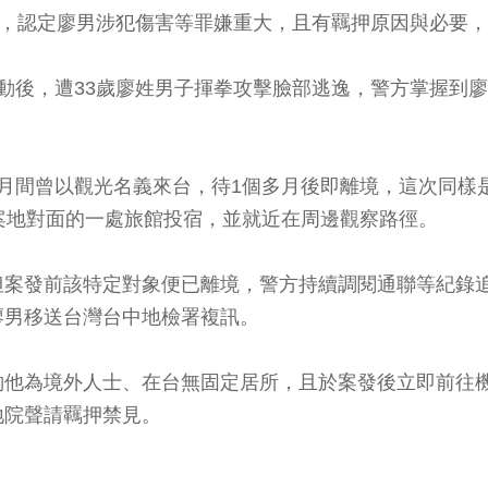
後，認定廖男涉犯傷害等罪嫌重大，且有羈押原因與必要
動後，遭33歲廖姓男子揮拳攻擊臉部逃逸，警方掌握到
月間曾以觀光名義來台，待1個多月後即離境，這次同樣
案地對面的一處旅館投宿，並就近在周邊觀察路徑。
但案發前該特定對象便已離境，警方持續調閱通聯等紀錄
廖男移送台灣台中地檢署複訊。
酌他為境外人士、在台無固定居所，且於案發後立即前往
地院聲請羈押禁見。