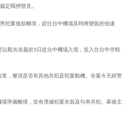
，裁定羈押禁見。
廖男犯案後欲離境，趕往台中機場及時將變裝的他逮
是以觀光名義於2日從台中機場入境，並入住台中市轄
追查，釐清是否有其他共犯及犯案動機。全案今天經警
機場準備離境，並有湮滅犯案衣裝及勾串共犯、幕後主