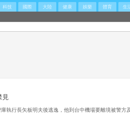
科技
國際
大陸
健康
娛樂
體育
生
禁見
智庫執行長矢板明夫後逃逸，他到台中機場要離境被警方