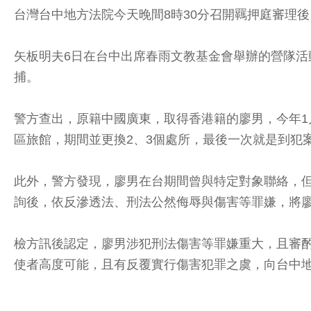
台灣台中地方法院今天晚間8時30分召開羈押庭審理
矢板明夫6日在台中出席春雨文教基金會舉辦的營隊活
捕。
警方查出，原籍中國廣東，取得香港籍的廖男，今年1
區旅館，期間並更換2、3個處所，最後一次就是到犯
此外，警方發現，廖男在台期間曾與特定對象聯絡，
詢後，依反滲透法、刑法公然侮辱與傷害等罪嫌，將
檢方訊後認定，廖男涉犯刑法傷害等罪嫌重大，且審
使者高度可能，且有反覆實行傷害犯罪之虞，向台中