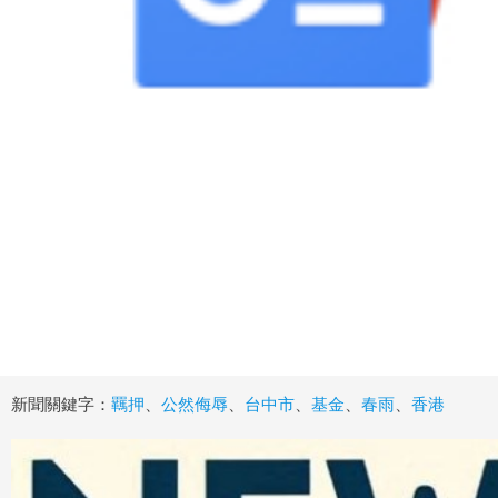
新聞關鍵字：
羈押
、
公然侮辱
、
台中市
、
基金
、
春雨
、
香港