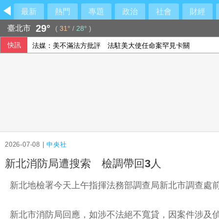
最新
熱門
專題
政治
社會
財經
29°
臺北市
(
31°
/
28°
)
快訊
法媒：美不滿法方批評 法駐美大使任命案罕見卡關
中共出入境新規 陸委會：科技從業者風險較高
聽不懂別人開的玩笑？不是缺乏幽默感，可能是阿茲海默前兆
本業及轉投資挹注 統一上半年獲利年增36%同期新高
2026-07-08 |
中央社
新北消防局遭搜索 檢調帶回3人
新北地檢署今天上午指揮法務部調查局新北市調查處
新北市消防局回應，如涉不法絕不寬貸，因案件涉及