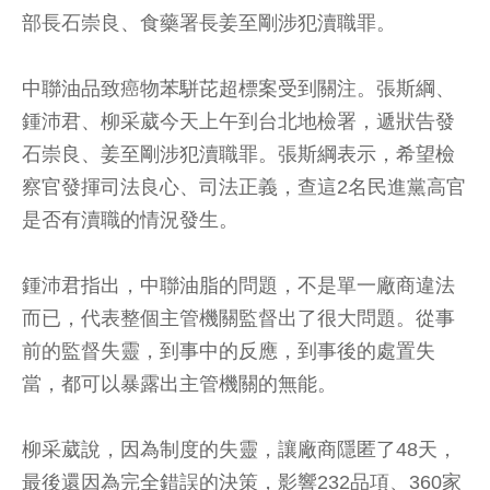
部長石崇良、食藥署長姜至剛涉犯瀆職罪。
中聯油品致癌物苯駢芘超標案受到關注。張斯綱、
鍾沛君、柳采葳今天上午到台北地檢署，遞狀告發
石崇良、姜至剛涉犯瀆職罪。張斯綱表示，希望檢
察官發揮司法良心、司法正義，查這2名民進黨高官
是否有瀆職的情況發生。
鍾沛君指出，中聯油脂的問題，不是單一廠商違法
而已，代表整個主管機關監督出了很大問題。從事
前的監督失靈，到事中的反應，到事後的處置失
當，都可以暴露出主管機關的無能。
柳采葳說，因為制度的失靈，讓廠商隱匿了48天，
最後還因為完全錯誤的決策，影響232品項、360家