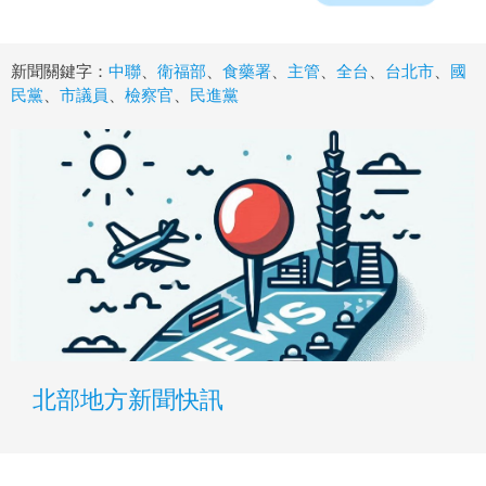
新聞關鍵字：
中聯
、
衛福部
、
食藥署
、
主管
、
全台
、
台北市
、
國
民黨
、
市議員
、
檢察官
、
民進黨
北部地方新聞快訊