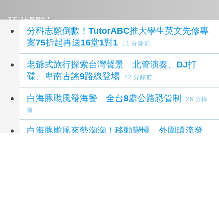
延伸閱讀
分科志願倒數！TutorABC推大學生英文先修專
案75折起再送16堂1對1
11 分鐘前
老爺式旅行探索台灣聲景 北管演奏、DJ打
碟、卑南古謠9路線登場
22 分鐘前
白海豚颱風發海警 全台8處公路恐管制
26 分鐘
前
白海豚颱風來勢洶洶！移動變慢、外圍環流發
威 北台週末恐迎狂風暴雨
34 分鐘前
首屆評選即入榜 中醫大附醫入選
《Newsweek》2026全球最佳綠色醫院250強
36 分鐘前