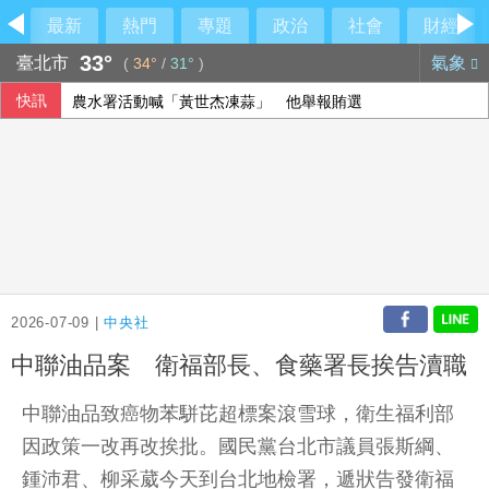
最新
熱門
專題
政治
社會
財經
33°
臺北市
氣象
(
34°
/
31°
)
快訊
農水署活動喊「黃世杰凍蒜」 他舉報賄選
石崇良、姜至剛真請辭？莊瑞雄一句震撼回應
美國擬祭多晶矽關稅15% 中國8家大廠表態反內捲
台韓出口首度超越日本 AI半導體需求成關鍵推手
2026-07-09 |
中央社
中聯油品案 衛福部長、食藥署長挨告瀆職
中聯油品致癌物苯駢芘超標案滾雪球，衛生福利部
因政策一改再改挨批。國民黨台北市議員張斯綱、
鍾沛君、柳采葳今天到台北地檢署，遞狀告發衛福