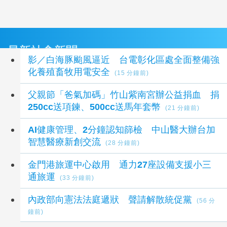
最新社會新聞
影／白海豚颱風逼近 台電彰化區處全面整備強
化養殖畜牧用電安全
(15 分鐘前)
父親節「爸氣加碼」竹山紫南宮辦公益捐血 捐
250cc送項鍊、500cc送馬年套幣
(21 分鐘前)
AI健康管理、2分鐘認知篩檢 中山醫大辦台加
智慧醫療新創交流
(28 分鐘前)
金門港旅運中心啟用 通力27座設備支援小三
通旅運
(33 分鐘前)
內政部向憲法法庭遞狀 聲請解散統促黨
(56 分
鐘前)