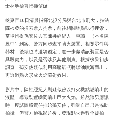
士林地檢署指揮偵辦。
檢察官16日清晨指揮北投分局與台北市刑大，持法
院核發的搜索票與拘票，前往相關地點執行搜索，
當場拘提孫安佐與其陳姓經紀人「重讀」（本名陳
昱中）到案。警方同步查扣噴火裝置、相關零件與
器材，後續也將送驗鑑定，進一步釐清該裝置是否
具殺傷力，以及是否涉及其他刑責。根據檢警初步
調查，孫安佐疑似利用高壓氣瓶將煤油噴灑而出，
再透過點火形成火焰噴射效果。
影片中，陳姓經紀人則疑似曾以打火機點燃噴出的
液體，導致裝置瞬間噴出巨大火焰。雖然陳男應訊
時一度試圖將責任推給孫安佐，強調自己只是協助
拍攝，但警方檢視影片後，發現點火過程全被拍