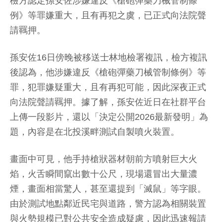
檢方認定孫安佐涉嫌違反《槍砲彈藥刀械管制條
例》等罪嫌重大，且有再犯之虞，已正式向法院聲
請羈押。
孫安佐16日傍晚被移送士林地檢署複訊，檢方複訊
後認為，他涉嫌違反《槍砲彈藥刀械管制條例》等
罪，犯罪嫌疑重大，且有再犯可能，因此深夜正式
向法院聲請羈押。據了解，孫安佐近日在社群平台
上傳一段影片，還以「決定公開2026最新發明」為
題，內容是在北投溪畔測試自製噴火裝置。
畫面中可見，他手持槍狀器材朝前方噴射巨大火
焰，火舌瞬間竄出數十公尺，現場還冒出大量濃
煙，畫面相當驚人，甚至還提到「滅鼠」等字眼。
由於測試地點鄰近民宅與道路，警方認為相關裝置
與火勢規模已對公共安全造成疑慮，因此迅速報請