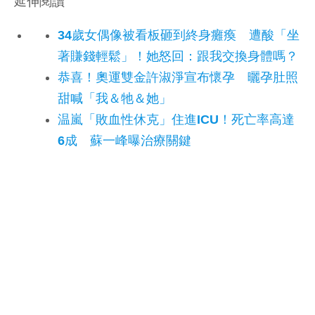
延伸閱讀
34歲女偶像被看板砸到終身癱瘓 遭酸「坐
著賺錢輕鬆」！她怒回：跟我交換身體嗎？
恭喜！奧運雙金許淑淨宣布懷孕 曬孕肚照
甜喊「我＆牠＆她」
温嵐「敗血性休克」住進ICU！死亡率高達
6成 蘇一峰曝治療關鍵