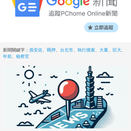
新聞關鍵字：
孫安佐
、
羈押
、
台北市
、
執行搜索
、
大量
、
巨大
、
年前
、
檢察官