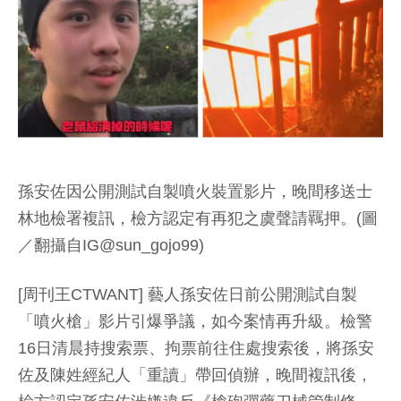
孫安佐因公開測試自製噴火裝置影片，晚間移送士
林地檢署複訊，檢方認定有再犯之虞聲請羈押。(圖
／翻攝自IG@sun_gojo99)
[周刊王CTWANT] 藝人孫安佐日前公開測試自製
「噴火槍」影片引爆爭議，如今案情再升級。檢警
16日清晨持搜索票、拘票前往住處搜索後，將孫安
佐及陳姓經紀人「重讀」帶回偵辦，晚間複訊後，