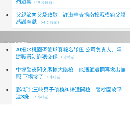
烈迴響
(49 分鐘前)
父親節向父愛致敬 許淑華表揚南投縣模範父親
感謝奉獻
(54 分鐘前)
延伸閱讀
AI灌水桃園盃籃球賽報名隊伍 公司負責人、承
辦職員涉詐獲交保
1 小時前
中壢警夜間突襲擴大臨檢！他酒駕遭攔再揪出無
照 下場慘了
3 小時前
影/新北三峽男子債務糾紛遭開槍 警桃園攻堅
逮3嫌
17 小時前
高雄議員范織欽涉向土木包商索賄 120萬交保
17 小時前
高雄議員范織欽涉向土木包商索賄 橋檢聲押禁