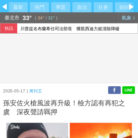
最新
熱門
專題
政治
社會
財經
33°
臺北市
氣象
(
34°
/
31°
)
快訊
川普提名布蘭希任司法部長 獲凱西迪力挺清除障礙
颱風昌鴻恐撲向日本 可能從東北登陸並穿越本州
「台灣從來不是一個國家」 鄭麗文轟民進黨稱已獨立：根本
重慶山崩事故 帶出「網格員」中國基層治理機制
2026-05-17 |
周刊王
孫安佐火槍風波再升級！檢方認有再犯之
虞 深夜聲請羈押