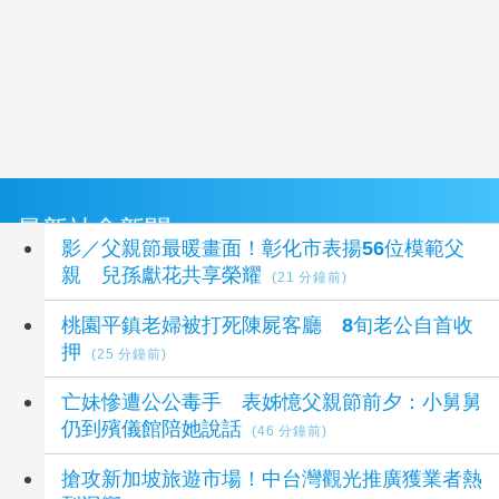
最新社會新聞
影／父親節最暖畫面！彰化市表揚56位模範父
親 兒孫獻花共享榮耀
(21 分鐘前)
桃園平鎮老婦被打死陳屍客廳 8旬老公自首收
押
(25 分鐘前)
亡妹慘遭公公毒手 表姊憶父親節前夕：小舅舅
仍到殯儀館陪她說話
(46 分鐘前)
搶攻新加坡旅遊市場！中台灣觀光推廣獲業者熱