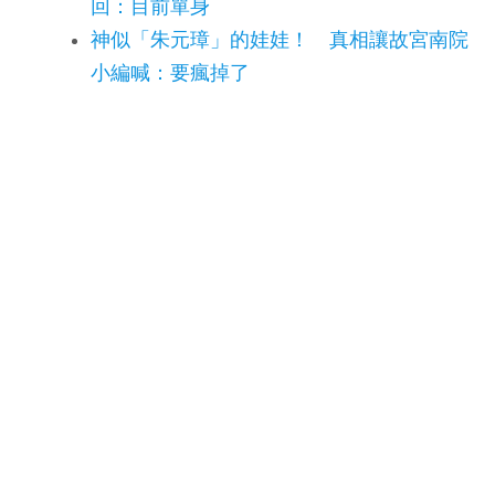
回：目前單身
神似「朱元璋」的娃娃！ 真相讓故宮南院
小編喊：要瘋掉了