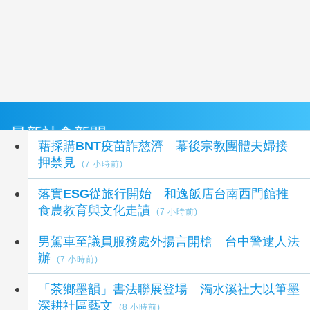
最新社會新聞
藉採購BNT疫苗詐慈濟 幕後宗教團體夫婦接
押禁見
(7 小時前)
落實ESG從旅行開始 和逸飯店台南西門館推
食農教育與文化走讀
(7 小時前)
男駕車至議員服務處外揚言開槍 台中警逮人法
辦
(7 小時前)
「茶鄉墨韻」書法聯展登場 濁水溪社大以筆墨
深耕社區藝文
(8 小時前)