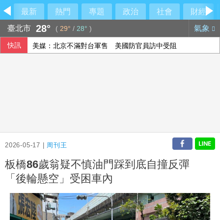
最新
熱門
專題
政治
社會
財經
28°
臺北市
氣象
(
29°
/
28°
)
快訊
美媒：北京不滿對台軍售 美國防官員訪中受阻
伊朗擬禁美以船隻過海峽 國際油價大漲逾3美元
美公布就業報告前夕 美股多收黑
2026-05-17 |
周刊王
板橋86歲翁疑不慎油門踩到底自撞反彈
「後輪懸空」受困車內