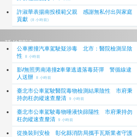
許淑華表揚南投模範父親 感謝無私付出與家庭
貢獻
(8 小時前)
延伸閱讀
公車擦撞汽車駕駛疑涉毒 北市：醫院檢測呈陰
性
8 小時前
影/無照男南港撞2車肇逃遺落毒菸彈 警循線逮
人送辦
8 小時前
臺北市公車駕駛醫院毒物檢測結果陰性 市府秉
持勿枉勿縱速查釐清
9 小時前
臺北市公車駕駛毒物唾液快篩陽性 市府秉持勿
枉勿縱速查釐清
9 小時前
從換裝到安檢 彰化縣消防局攜手瓦斯業者守護