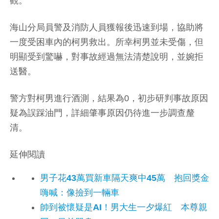
觀。
海山分局員警及消防人員獲報後迅速到場，協助將
一度受困車內的柯男救出。所幸柯男並未受傷，但
明顯受到驚嚇，對事故經過無法清楚說明，並婉拒
送醫。
警方對柯男進行酒測，結果為0，初步研判事故原因
疑為誤踩油門，詳細肇事原因仍待進一步調查釐
清。
延伸閱讀
男子花43萬買新車隔天爽中45萬 抱回獎金
嗨喊：像撿到一輛車
帥到被懷疑是AI！男大生一夕爆紅 本尊親