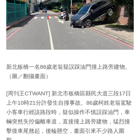
新北板橋一名86歲老翁疑誤踩油門撞上路旁建物。
（圖／翻攝畫面）
[周刊王CTWANT] 新北市板橋區縣民大道三段17日
上午10時21分許發生自撞事故。86歲柯姓老翁駕駛
小客車行經該路段時，疑似操作不慎誤踩油門，車
輛突然失控偏離車道，直接撞上路旁建物，猛烈撞
擊後車尾翹起，後輪懸空，畫面引來不少路人圍