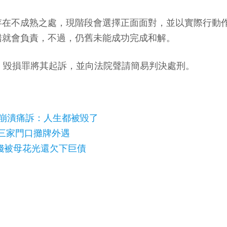
存在不成熟之處，現階段會選擇正面面對，並以實際行動
錯就會負責，不過，仍舊未能成功完成和解。
、毀損罪將其起訴，並向法院聲請簡易判決處刑。
男崩潰痛訴：人生都被毀了
三家門口攤牌外遇
汗錢被母花光還欠下巨債