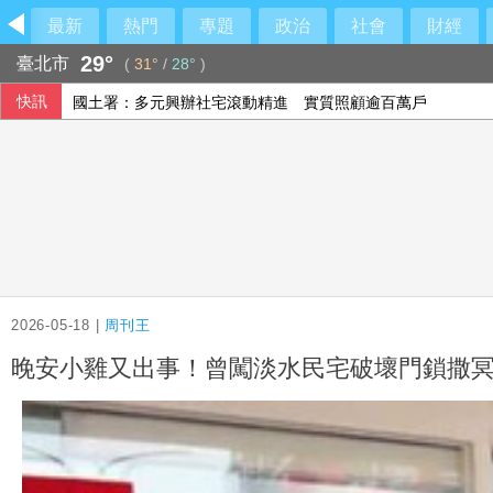
最新
熱門
專題
政治
社會
財經
29°
臺北市
(
31°
/
28°
)
快訊
國土署：多元興辦社宅滾動精進 實質照顧逾百萬戶
回應官員攻擊 香港記協：歡迎在港新聞工作者參與
父親節將至 考試院家庭日走航海風參與人數破紀錄
搶高齡金融商機 壽險規劃養生村、銀行推資產健診
2026-05-18 |
周刊王
晚安小雞又出事！曾闖淡水民宅破壞門鎖撒