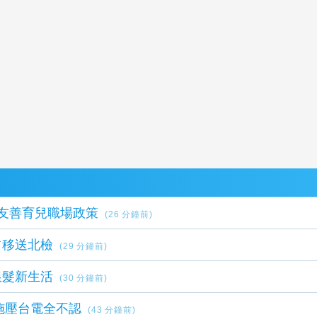
秀友善育兒職場政策
(26 分鐘前)
占移送北檢
(29 分鐘前)
銀髮新生活
(30 分鐘前)
施壓台電全不認
(43 分鐘前)