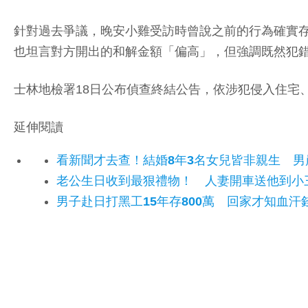
針對過去爭議，晚安小雞受訪時曾說之前的行為確實
也坦言對方開出的和解金額「偏高」，但強調既然犯
士林地檢署18日公布偵查終結公告，依涉犯侵入住宅
延伸閱讀
看新聞才去查！結婚8年3名女兒皆非親生 
老公生日收到最狠禮物！ 人妻開車送他到小
男子赴日打黑工15年存800萬 回家才知血