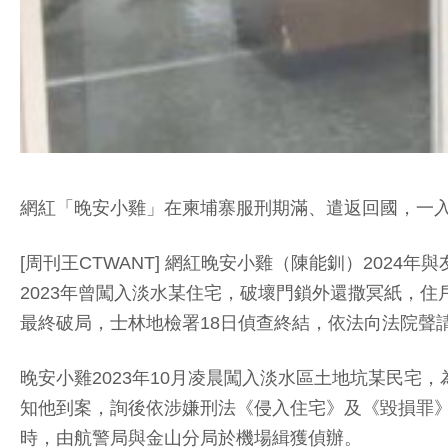
網紅「晚安小雞」在柬埔寨服刑期滿、遣返回國，一
[周刊王CTWANT] 網紅晚安小雞（陳能釧）20
2023年曾闖入淡水某住宅，破壞門鎖外還撒冥紙，
最終破局，士林地檢署18日偵查終結，依法向法院聲
晚安小雞2023年10月凌晨闖入淡水區土地坑某民
知他到案，詢後依涉嫌刑法《侵入住宅》及《毀損罪》
時，由航警局與金山分局於機場緝獲偵辦。