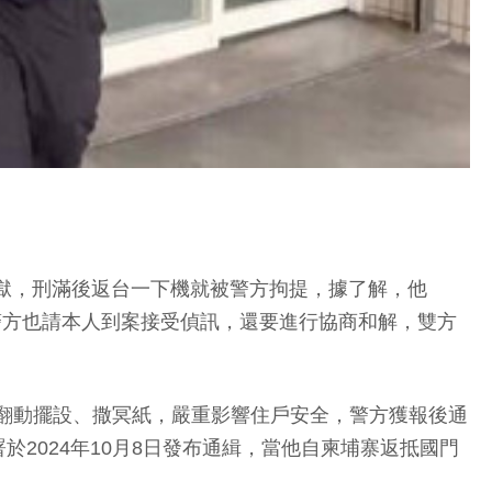
）
刑入獄，刑滿後返台一下機就被警方拘提，據了解，他
警方也請本人到案接受偵訊，還要進行協商和解，雙方
意翻動擺設、撒冥紙，嚴重影響住戶安全，警方獲報後通
2024年10月8日發布通緝，當他自柬埔寨返抵國門