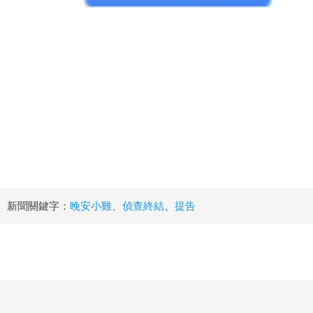
新聞關鍵字：
晚安小雞
、
偵查終結
、
提告