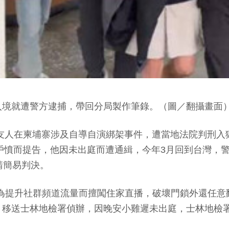
入境就遭警方逮捕，帶回分局製作筆錄。（圖／翻攝畫面
24年與友人在柬埔寨涉及自導自演綁架事件，遭當地法院判
住戶憤而提告，他因未出庭而遭通緝，今年3月回到台灣，
請簡易判決。
宅，為提升社群頻道流量而擅闖住家直播，破壞門鎖外還任
移送士林地檢署偵辦，因晚安小雞遲未出庭，士林地檢署於