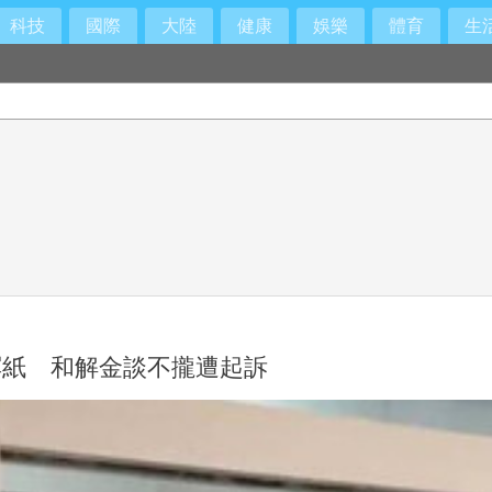
科技
國際
大陸
健康
娛樂
體育
生
冥紙 和解金談不攏遭起訴