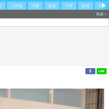
活
上班族
消費
旅遊
汽車
政府
房產
氣象