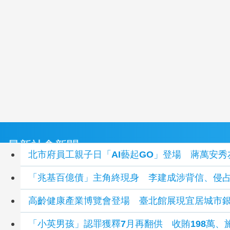
最新社會新聞
北市府員工親子日「AI藝起GO」登場 蔣萬安
「兆基百億債」主角終現身 李建成涉背信、侵
高齡健康產業博覽會登場 臺北館展現宜居城市
「小英男孩」認罪獲釋7月再翻供 收賄198萬、