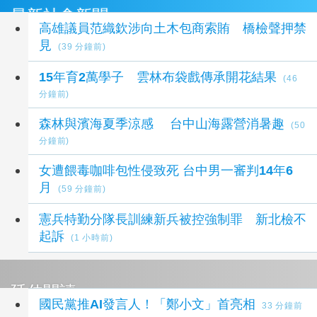
最新社會新聞
高雄議員范織欽涉向土木包商索賄 橋檢聲押禁
見
(39 分鐘前)
​​​15年育2萬學子 雲林布袋戲傳承開花結果
(46
分鐘前)
森林與濱海夏季涼感 台中山海露營消暑趣
(50
分鐘前)
女遭餵毒咖啡包性侵致死 台中男一審判14年6
月
(59 分鐘前)
憲兵特勤分隊長訓練新兵被控強制罪 新北檢不
起訴
(1 小時前)
延伸閱讀
國民黨推AI發言人！「鄭小文」首亮相
33 分鐘前