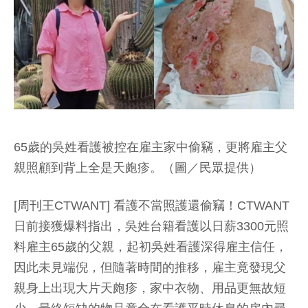
65歲的吳姓看護被控在雇主家中偷竊，更將雇主父
親照顧到背上全是天皰疹。（圖／民眾提供）
[周刊王CTWANT] 看護不當照護還偷竊！CTWANT
日前接獲爆料指出，吳姓台籍看護以日薪3300元照
料雇主65歲的父親，起初吳姓看護深得雇主信任，
因此未見端倪，但隨著時間的推移，雇主竟發現父
親身上出現大片天皰疹，家中衣物、用品更無故短