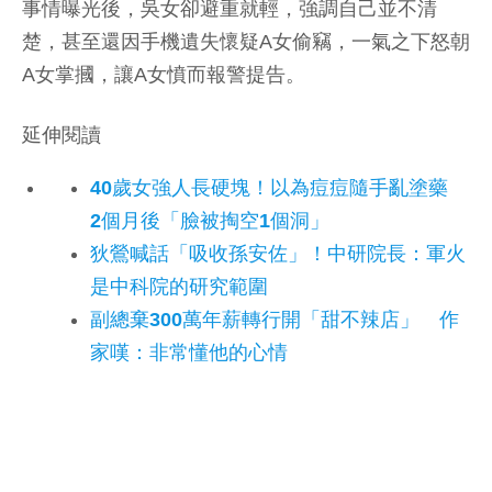
事情曝光後，吳女卻避重就輕，強調自己並不清
楚，甚至還因手機遺失懷疑A女偷竊，一氣之下怒朝
A女掌摑，讓A女憤而報警提告。
延伸閱讀
40歲女強人長硬塊！以為痘痘隨手亂塗藥
2個月後「臉被掏空1個洞」
狄鶯喊話「吸收孫安佐」！中研院長：軍火
是中科院的研究範圍
副總棄300萬年薪轉行開「甜不辣店」 作
家嘆：非常懂他的心情