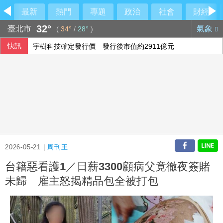
最新
熱門
專題
政治
社會
財經
32°
臺北市
氣象
(
34°
/
28°
)
快訊
宇樹科技確定發行價 發行後市值約2911億元
前香港民主黨成員涂謹申離港赴英 與家人團聚
川普與科技業關係惹議 AI代理失控後遭兩黨共同批評
颱風白海豚侵襲日本沖繩3傷 各地實施交管
2026-05-21 |
周刊王
台籍惡看護1／日薪3300顧病父竟徹夜簽賭
未歸 雇主怒揭精品包全被打包