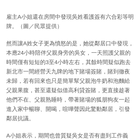
雇主A小姐還在房間中發現吳姓看護簽有六合彩等明
牌。（圖／民眾提供）
然而讓A姓女子更為憤怒的是，她從鄰居口中發現，
本應24小時陪伴父親身旁的吳女，一天照護父親的
時間僅有短短的3至4小時左右，其餘時間疑似跑去
新北市一間經營天九牌的地下賭場簽賭，賭到徹夜
未歸，若有回來也只是簡單幫父親泡牛奶和泡麵給
父親果腹，甚至還疑似借高利貸簽賭，更直接趁著
他們不在、父親熟睡時，帶著賭場的狐朋狗友一起
進入家中暢聊、開喝，喧嘩聲因此驚動鄰居，引發
鄰居抗議。
A小姐表示，期間也曾質疑吳女是否有盡到工作義