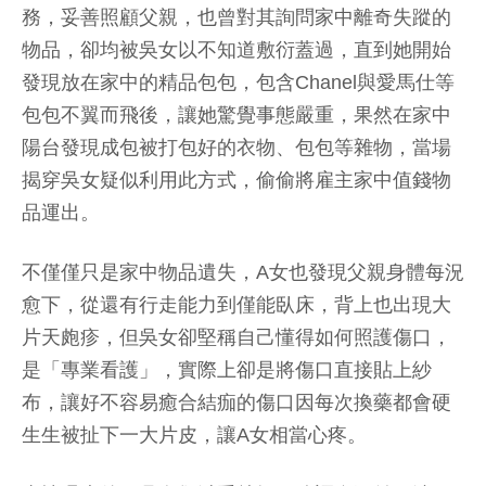
務，妥善照顧父親，也曾對其詢問家中離奇失蹤的
物品，卻均被吳女以不知道敷衍蓋過，直到她開始
發現放在家中的精品包包，包含Chanel與愛馬仕等
包包不翼而飛後，讓她驚覺事態嚴重，果然在家中
陽台發現成包被打包好的衣物、包包等雜物，當場
揭穿吳女疑似利用此方式，偷偷將雇主家中值錢物
品運出。
不僅僅只是家中物品遺失，A女也發現父親身體每況
愈下，從還有行走能力到僅能臥床，背上也出現大
片天皰疹，但吳女卻堅稱自己懂得如何照護傷口，
是「專業看護」，實際上卻是將傷口直接貼上紗
布，讓好不容易癒合結痂的傷口因每次換藥都會硬
生生被扯下一大片皮，讓A女相當心疼。