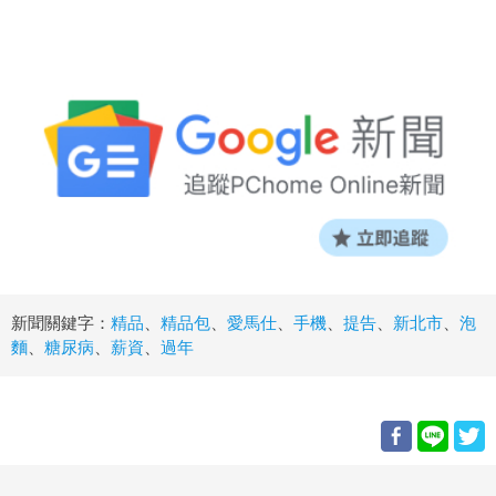
新聞關鍵字：
精品
、
精品包
、
愛馬仕
、
手機
、
提告
、
新北市
、
泡
麵
、
糖尿病
、
薪資
、
過年