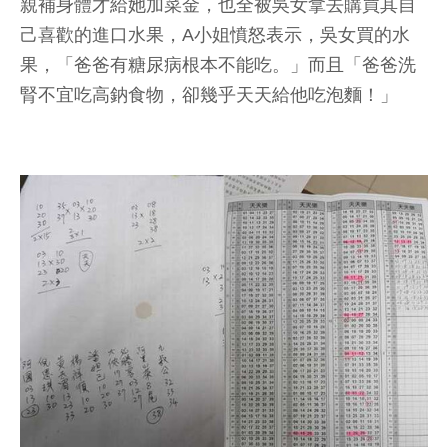
親補身體才給她加菜金，也全被吳女拿去購買其自
己喜歡的進口水果，A小姐憤怒表示，吳女買的水
果，「爸爸有糖尿病根本不能吃。」而且「爸爸洗
腎不宜吃高鈉食物，卻幾乎天天給他吃泡麵！」