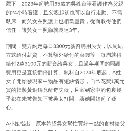
薦下，2023年起聘用65歲的吳姓台籍看護作為父親
的24小時看護，且父親起初也可以自行走動、不需
臥床，而吳女在照護上也相當盡責，從而取得他們
信任，讓吳女一照顧就長達3年。
期間，雙方約定每日3300元薪資聘用吳女，以周結
方式給付薪資，不算額外給付的菜錢等，每周就得
給付2萬3100元的薪資給吳女，且過年期間的照護
費用更是直接翻倍計算。孰料自2024年底起，A姓
女子開始發現家中物品有短缺情形，自己花費1萬元
買的韓製黃銅鍋竟離奇失蹤，且寄到家中的包裹幾
乎都在未被告知下被吳女打開，讓她開始起了疑
心。
A小姐指出，原本希望吳女幫忙買好一點的食材給父