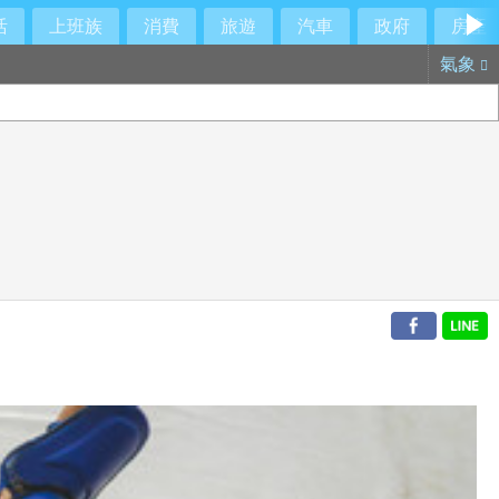
活
上班族
消費
旅遊
汽車
政府
房產
氣象