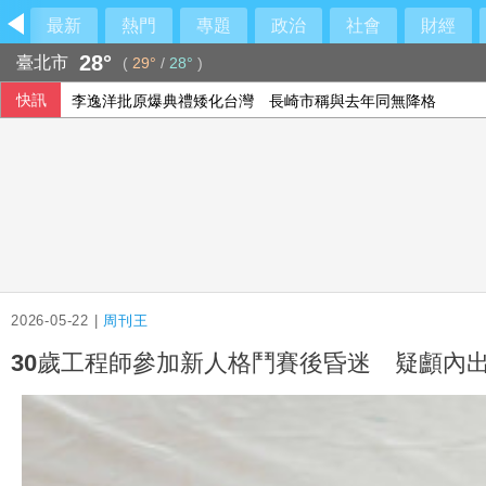
最新
熱門
專題
政治
社會
財經
28°
臺北市
(
29°
/
28°
)
快訊
李逸洋批原爆典禮矮化台灣 長崎市稱與去年同無降格
澤倫斯基：最多5萬名北韓軍人將部署至俄羅斯
以總理拒絕美15點加薩計畫 稱哈瑪斯徹底繳械才撤軍
印尼破獲1.3噸K他命走私市價37億元 遭扣留船員含台籍
2026-05-22 |
周刊王
30歲工程師參加新人格鬥賽後昏迷 疑顱內