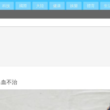
科技
國際
大陸
健康
娛樂
體育
生
出血不治