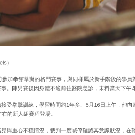
ls）
師，日前參加拳館舉辦的格鬥賽事，與同樣屬於新手階段的
事。陳男賽後因身體不適前往醫院急診，未料當天下午即
接受拳擊訓練，學習時間約1年多。5月16日上午，他
左右的新人組賽程登場。
搖晃與重心不穩情況，裁判一度喊停確認其意識狀況，在