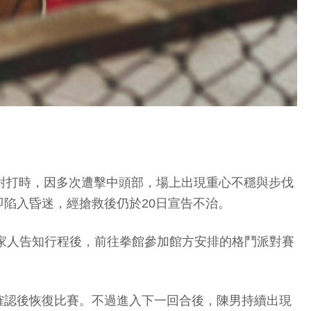
學員對打時，因多次遭擊中頭部，場上出現重心不穩與步伐
陷入昏迷，經搶救後仍於20日宣告不治。
向家人告知行程後，前往拳館參加館方安排的格鬥派對賽
確認後恢復比賽。不過進入下一回合後，陳男持續出現