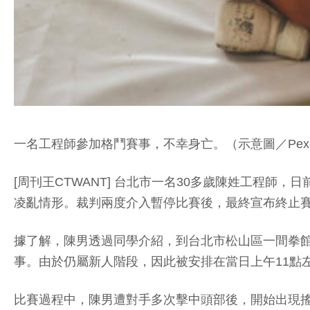
一名工程師參加格鬥賽事，不幸身亡。（示意圖／Pexe
[周刊王CTWANT] 台北市一名30多歲陳姓工程
凌亂情形。裁判兩度介入暫停比賽後，最終宣布終止賽
據了解，陳男透過同學介紹，到台北市松山區一間拳館
事。由於仍屬新人階段，因此被安排在當日上午11點
比賽過程中，陳男遭對手多次擊中頭部後，開始出現