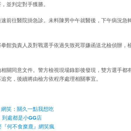
賽，並判定對手獲勝。
速前往醫院掛急診。未料陳男中午就醫後，下午病況急轉
將拳館負責人及對戰選手依過失致死罪嫌函送北檢偵辦，
的相關同意文件。警方檢視現場錄影後發現，雙方選手都
再追究，後續將由檢方依程序處理相關事宜。
 網笑：關久一點我想吃
：到處都是小GG店
要『何不食糜鹿』網笑瘋