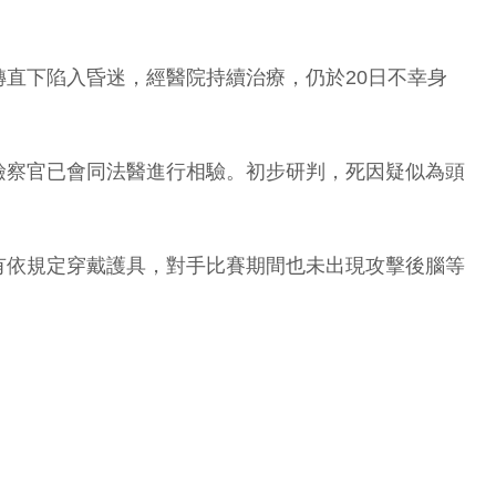
直下陷入昏迷，經醫院持續治療，仍於20日不幸身
檢察官已會同法醫進行相驗。初步研判，死因疑似為頭
有依規定穿戴護具，對手比賽期間也未出現攻擊後腦等