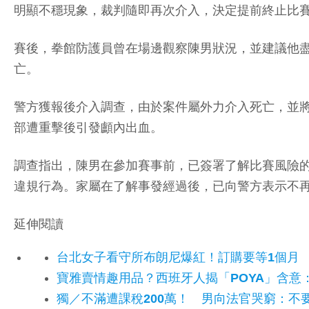
明顯不穩現象，裁判隨即再次介入，決定提前終止比
賽後，拳館防護員曾在場邊觀察陳男狀況，並建議他盡
亡。
警方獲報後介入調查，由於案件屬外力介入死亡，並
部遭重擊後引發顱內出血。
調查指出，陳男在參加賽事前，已簽署了解比賽風險
違規行為。家屬在了解事發經過後，已向警方表示不
延伸閱讀
台北女子看守所布朗尼爆紅！訂購要等1個月
寶雅賣情趣用品？西班牙人揭「POYA」含意
獨／不滿遭課稅200萬！ 男向法官哭窮：不