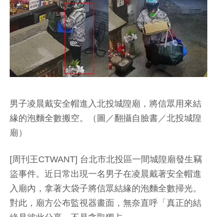
男子凌晨戴安全帽進入北投城隍廟，將信眾用來結
緣的泡麵全數搬空。（圖／翻攝自臉書／北投城隍
廟）
[周刊王CTWANT] 台北市北投區一間城隍廟發生竊
盜事件。近日常出現一名男子在凌晨戴著安全帽進
入廟內，拿著大袋子將信眾結緣的泡麵全數掃光。
對此，廟方公布監視器畫面，無奈直呼「真正的結