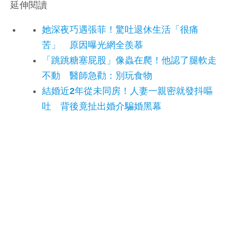
延伸閱讀
她深夜巧遇張菲！驚吐退休生活「很痛
苦」 原因曝光網全羨慕
「跳跳糖塞屁股」像蟲在爬！他認了腿軟走
不動 醫師急勸：別玩食物
結婚近2年從未同房！人妻一親密就發抖嘔
吐 背後竟扯出婚介騙婚黑幕