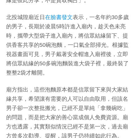
緣是彼此分享，不是貪取獨占」。
北投城隍廟近日
在臉書發文
表示，一名年約30多歲
的男子，長期於凌晨5時許進入廟內，趁天色未亮
時，攜帶大型袋子進入廟內，將信眾結緣留下、提
供香客共享的50碗泡麵，一口氣全部掃光。根據監
視器畫面可見，男子戴著安全帽進入廟裡後，立即
將信眾結緣的50多碗泡麵裝進大袋子裡，最終裝了
整整2袋才離開。
廟方指出，這些泡麵原本都是信眾留下來與大家結
緣共享，希望讓有需要的人可以自由取用，但該名
男子卻一次整批搬光，已經不是單純「拿幾碗吃」
的問題，而是把大家的善心當成個人免費資源。廟
方也透露，其實類似情況已經不是第一次，過去廟
方曾多次勸導、提醒，該男子仍持續如此行為。