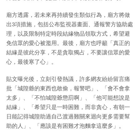
廟方透露，若未來再持續發生類似行為，廟方將做
出3項措施，包括公布監視器畫面、通報警方協助處
理，以及限制特定時段結緣物品領取方式，希望避
免信眾的愛心被濫用。最後，廟方也呼籲「真正的
結緣是彼此分享，不是貪取獨占，不要讓信眾的愛
心，最後寒了心」。
貼文曝光後，立刻引發熱議，許多網友紛紛留言痛
批「城隍爺的東西也敢偷，報警吧」、「會不會拿
太多」、「不怕城隍爺懲罰啊」、「他可能想說是
結緣」、「希望只是一時困難，而非貪心，有朝一
日能記得城隍助過自己渡過難關來迴向更多需要幫
助的人」、「應該是有困難才泡麵拿這麼多」。