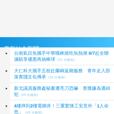
最新社會新聞
台南虱目魚攜手中華職棒掀吃魚熱潮 8/7起全聯
滿額享優惠再抽棒球
(32 分鐘前)
大仁科大攜手五校赴蘭嶼返鄉服務 青年走入部
落實踐文化傳承
(35 分鐘前)
新北議員服務處秘書遭亮刀恐嚇 查獲嫌為通緝
犯
(39 分鐘前)
4樓摔到2樓電梯井！三重驚悚工安意外「1人命
危」
(45 分鐘前)