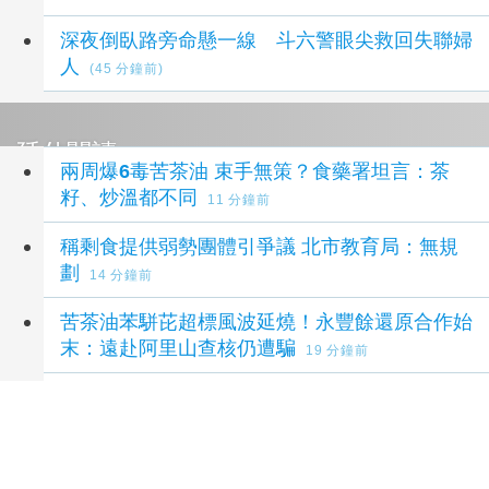
深夜倒臥路旁命懸一線 斗六警眼尖救回失聯婦
人
(45 分鐘前)
延伸閱讀
兩周爆6毒苦茶油 束手無策？食藥署坦言：茶
籽、炒溫都不同
11 分鐘前
稱剩食提供弱勢團體引爭議 北市教育局：無規
劃
14 分鐘前
苦茶油苯駢芘超標風波延燒！永豐餘還原合作始
末：遠赴阿里山查核仍遭騙
19 分鐘前
「黑夜奇俠」集團當共諜！砸15萬購全台個
資 黃仁勳、張麗善受害
23 分鐘前
立院監委人事同意權案公聽會 學者關注監院存