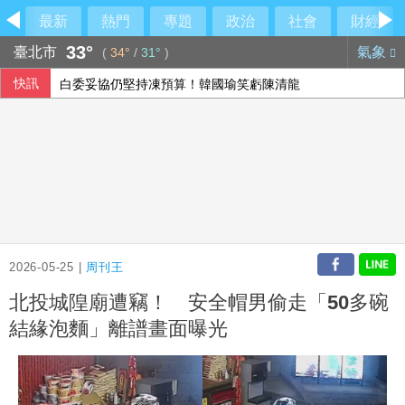
最新
熱門
專題
政治
社會
財經
33°
臺北市
氣象
(
34°
/
31°
)
快訊
白委妥協仍堅持凍預算！韓國瑜笑虧陳清龍
漢光42演習登場！卓揆：政府當國軍最強後盾
熊本地震災區加緊防颱 搶修堤防、醫療船暫停服務
荷莫茲海峽可望重啟通航 金價連4漲創7週來高點
2026-05-25 |
周刊王
北投城隍廟遭竊！ 安全帽男偷走「50多碗
結緣泡麵」離譜畫面曝光