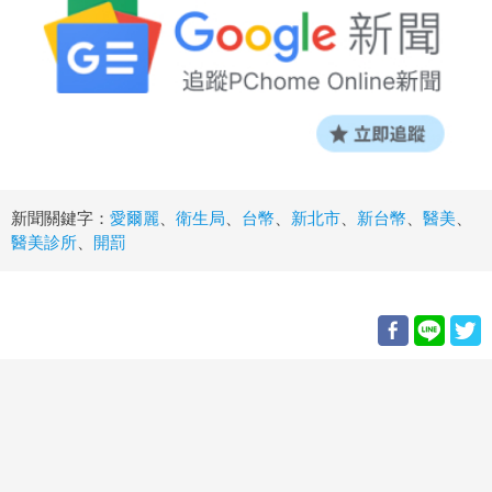
新聞關鍵字：
愛爾麗
、
衛生局
、
台幣
、
新北市
、
新台幣
、
醫美
、
醫美診所
、
開罰