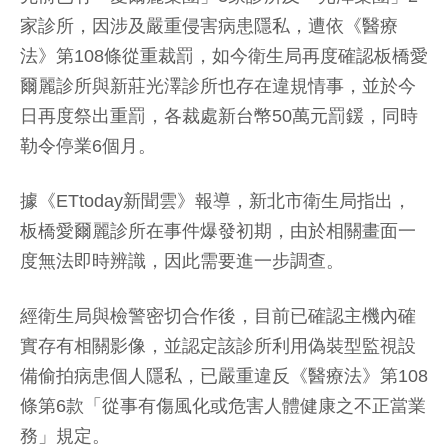
家診所，因涉及嚴重侵害病患隱私，遭依《醫療
法》第108條從重裁罰，如今衛生局再度確認板橋愛
爾麗診所與新莊光澤診所也存在違規情事，並於今
日再度祭出重罰，各裁處新台幣50萬元罰鍰，同時
勒令停業6個月。
據《ETtoday新聞雲》報導，新北市衛生局指出，
板橋愛爾麗診所在事件爆發初期，由於相關畫面一
度無法即時辨識，因此需要進一步調查。
經衛生局與檢警密切合作後，目前已確認主機內確
實存有相關影像，並認定該診所利用偽裝型監視設
備偷拍病患個人隱私，已嚴重違反《醫療法》第108
條第6款「從事有傷風化或危害人體健康之不正當業
務」規定。