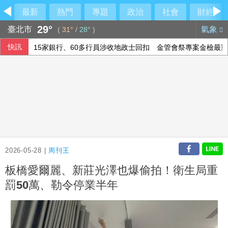
最新
熱門
專題
政治
社會
財經
29°
臺北市
氣象
(
31°
/
28°
)
快訊
15家銀行、60多行員涉收地政士回扣 金管會祭專案金檢最重
威力彩第115063期 頭獎槓龜
今彩539第115190期 頭獎3注中獎
軟銀首季淨利優於預期 投資英特爾獲豐厚回報
2026-05-28 |
周刊王
板橋愛爾麗、新莊光澤也爆偷拍！衛生局重
罰50萬、勒令停業半年