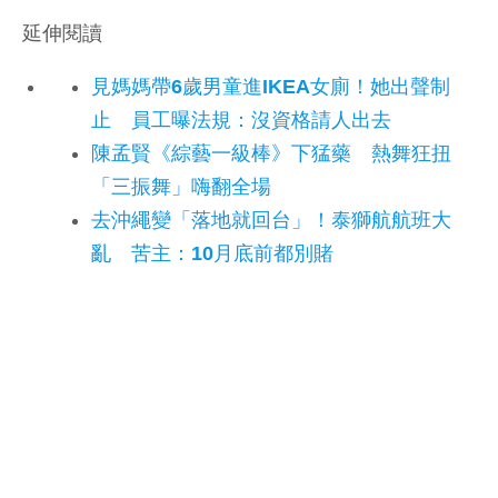
延伸閱讀
見媽媽帶6歲男童進IKEA女廁！她出聲制
止 員工曝法規：沒資格請人出去
陳孟賢《綜藝一級棒》下猛藥 熱舞狂扭
「三振舞」嗨翻全場
去沖繩變「落地就回台」！泰獅航航班大
亂 苦主：10月底前都別賭