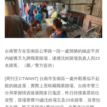
台南警方在安南區公學路一段一處簡陋的鐵皮平房
內破獲天九牌職業賭場，逮捕沈姓賭場負責人與23
名賭客。（圖／警方提供）
[周刊王CTWANT] 台南市安南區一處外觀看似不起
眼的鐵皮屋，實際上竟暗藏職業賭場。台南市警三
分局掌握情資後展開多日蒐證，昨日持搜索票前往
攻堅，當場查獲70歲沈姓場主及23名賭客，並查扣