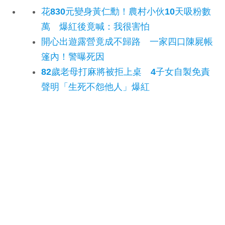
花830元變身黃仁勳！農村小伙10天吸粉數
萬 爆紅後竟喊：我很害怕
開心出遊露營竟成不歸路 一家四口陳屍帳
篷內！警曝死因
82歲老母打麻將被拒上桌 4子女自製免責
聲明「生死不怨他人」爆紅