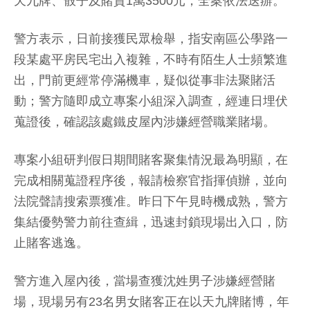
天九牌、骰子及賭資1萬3500元，全案依法送辦。
警方表示，日前接獲民眾檢舉，指安南區公學路一
段某處平房民宅出入複雜，不時有陌生人士頻繁進
出，門前更經常停滿機車，疑似從事非法聚賭活
動；警方隨即成立專案小組深入調查，經連日埋伏
蒐證後，確認該處鐵皮屋內涉嫌經營職業賭場。
專案小組研判假日期間賭客聚集情況最為明顯，在
完成相關蒐證程序後，報請檢察官指揮偵辦，並向
法院聲請搜索票獲准。昨日下午見時機成熟，警方
集結優勢警力前往查緝，迅速封鎖現場出入口，防
止賭客逃逸。
警方進入屋內後，當場查獲沈姓男子涉嫌經營賭
場，現場另有23名男女賭客正在以天九牌賭博，年