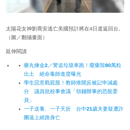
太陽花女神劉喬安逃亡美國預計將在4日遣返回台。
（圖／翻攝畫面）
延伸閱讀
藥丸煉金2／警追垃圾車跑！廢藥殼80萬粒
出土 絕命毒師進度曝光
學生惡意戳屁股！教師推開反被記申誡處
分 議員批校事會議「領錢辦事的恐龍委
員」
一子送養、一子夭折 台中21歲夫妻疑遭詐
團逼上絕路身亡