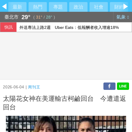
最新
熱門
專題
政治
社會
財經
29°
臺北市
氣象
(
31°
/
28°
)
快訊
外送專法上路2週 Uber Eats：低報酬者收入增逾18%
宏碁第2季雙率雙升 淨利21.72億元創疫情後新高
美國擬祭多晶矽關稅15% 台廠評估衝擊有限
加薩為百具遺體辦集體葬禮 停火卡關重建前景未明
2026-06-04 |
周刊王
太陽花女神在美運輸古柯鹼回台 今遭遣返
回台