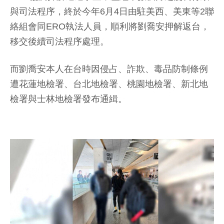
與司法程序，終於今年6月4日由駐美西、美東等2聯
絡組會同ERO執法人員，順利將劉喬安押解返台，
移交後續司法程序處理。
而劉喬安本人在台時因侵占、詐欺、毒品防制條例
遭花蓮地檢署、台北地檢署、桃園地檢署、新北地
檢署與士林地檢署發布通緝。