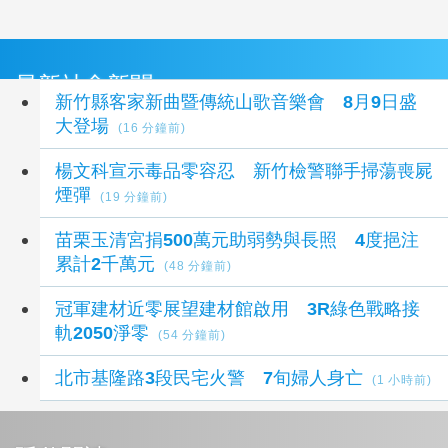
最新社會新聞
新竹縣客家新曲暨傳統山歌音樂會 8月9日盛
大登場
(16 分鐘前)
楊文科宣示毒品零容忍 新竹檢警聯手掃蕩喪屍
煙彈
(19 分鐘前)
苗栗玉清宮捐500萬元助弱勢與長照 4度挹注
累計2千萬元
(48 分鐘前)
冠軍建材近零展望建材館啟用 3R綠色戰略接
軌2050淨零
(54 分鐘前)
北市基隆路3段民宅火警 7旬婦人身亡
(1 小時前)