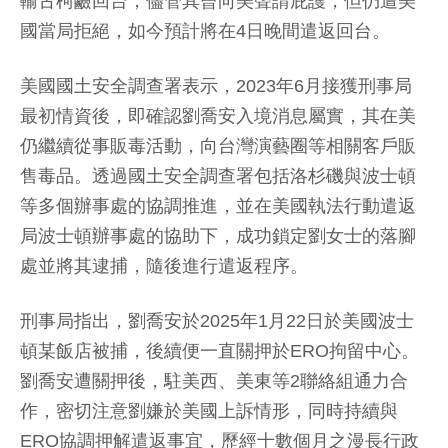
輸古柯鹼回台，儘管其曾向美聲請庇護，但仍遭美
國當局拒絕，如今預計將在4日晚間遣返回台。
美國國土安全調查署表示，2023年6月接獲刑事局
最初情資後，即確認劉喬安入境消息屬實，其在美
仍繼續從事販毒活動，向台灣演藝圈等相關客戶販
售毒品。透過國土安全調查署包括洛杉磯與波士頓
等多個辦事處的協調推進，並在美國執法行動遣返
局波士頓辦事處的協助下，成功鎖定劉女士的落腳
處並將其逮捕，隨後進行遣返程序。
刑事局指出，劉喬安於2025年1月22日於美國波士
頓某飯店被捕，後續便一直關押於ERO拘留中心。
劉喬安遭關押後，駐美西、美東等2聯絡組通力合
作，密切注意劉嫌於美國上訴情形，同時持續與
ERO協調押解遣返事宜，歷經十數個月之漫長行政