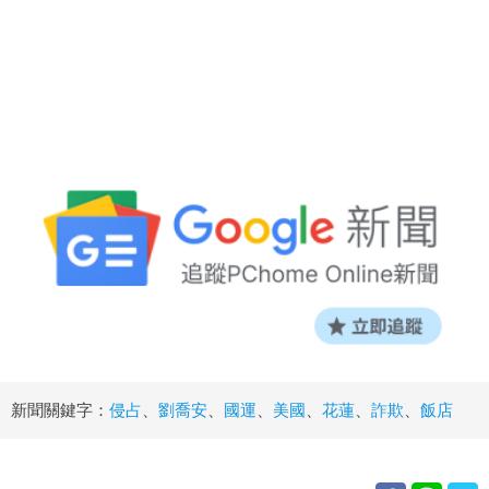
新聞關鍵字：
侵占
、
劉喬安
、
國運
、
美國
、
花蓮
、
詐欺
、
飯店