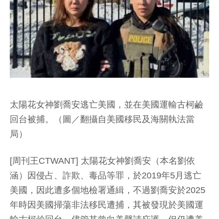
太陽花女神劉喬安逃亡美國，並在美國運輸古柯鹼
回台被捕。（圖／翻攝自美國移民及海關執法當
局）
[周刊王CTWANT] 太陽花女神劉喬安（本名劉依
涵）因侵占、詐欺、毒品等罪，於2019年5月逃亡
美國，因此遭多個地檢署通緝，不過劉喬安於2025
年時因美國掃蕩非法移民遭捕，其被發現於美國運