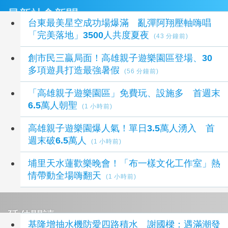
最新社會新聞
台東最美星空成功場爆滿 亂彈阿翔壓軸嗨唱
「完美落地」3500人共度夏夜
(43 分鐘前)
創市民三贏局面！高雄親子遊樂園區登場、30
多項遊具打造最強暑假
(56 分鐘前)
「高雄親子遊樂園區」免費玩、設施多 首週末
6.5萬人朝聖
(1 小時前)
高雄親子遊樂園爆人氣！單日3.5萬人湧入 首
週末破6.5萬人
(1 小時前)
埔里天水蓮歡樂晚會！「布一樣文化工作室」熱
情帶動全場嗨翻天
(1 小時前)
延伸閱讀
基隆增抽水機防愛四路積水 謝國樑：遇滿潮發