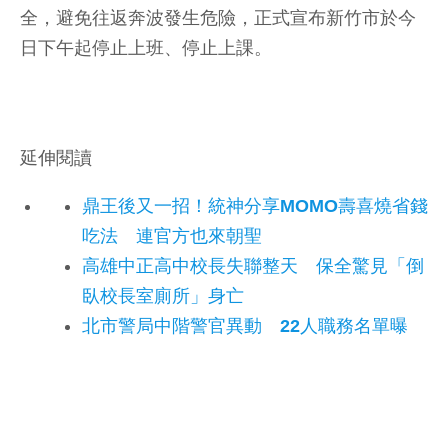
全，避免往返奔波發生危險，正式宣布新竹市於今
日下午起停止上班、停止上課。
延伸閱讀
鼎王後又一招！統神分享MOMO壽喜燒省錢
吃法 連官方也來朝聖
高雄中正高中校長失聯整天 保全驚見「倒
臥校長室廁所」身亡
北市警局中階警官異動 22人職務名單曝