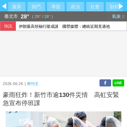
最新
熱門
專題
政治
社會
財經
28°
臺北市
氣象
(
29°
/
28°
)
快訊
伊朗最高領袖行蹤成謎 國營媒體：總統近期見過他
印尼破獲1.3噸K他命走私市價37億元 遭扣留船員含台籍
李逸洋批原爆典禮矮化台灣 長崎市稱與去年同無降格
澤倫斯基：最多5萬名北韓軍人將部署至俄羅斯
2026-06-26 |
周刊王
豪雨狂炸！新竹市逾130件災情 高虹安緊
急宣布停班課