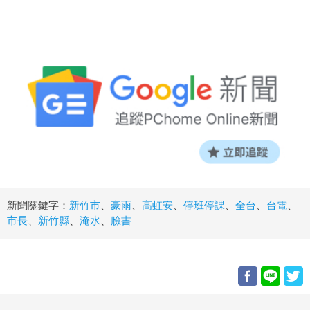
新聞關鍵字：
新竹市
、
豪雨
、
高虹安
、
停班停課
、
全台
、
台電
、
市長
、
新竹縣
、
淹水
、
臉書