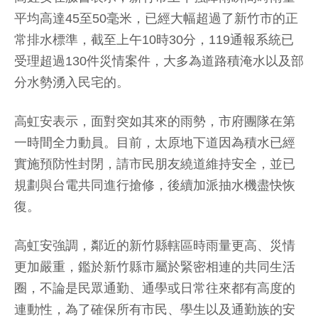
平均高達45至50毫米，已經大幅超過了新竹市的正
常排水標準，截至上午10時30分，119通報系統已
受理超過130件災情案件，大多為道路積淹水以及部
分水勢湧入民宅的。
高虹安表示，面對突如其來的雨勢，市府團隊在第
一時間全力動員。目前，太原地下道因為積水已經
實施預防性封閉，請市民朋友繞道維持安全，並已
規劃與台電共同進行搶修，後續加派抽水機盡快恢
復。
高虹安強調，鄰近的新竹縣轄區時雨量更高、災情
更加嚴重，鑑於新竹縣市屬於緊密相連的共同生活
圈，不論是民眾通勤、通學或日常往來都有高度的
連動性，為了確保所有市民、學生以及通勤族的安