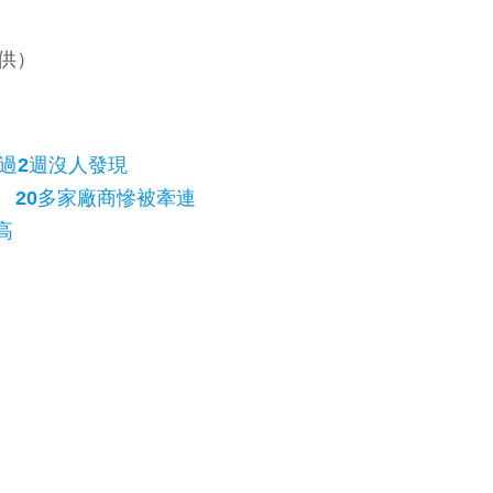
供）
過2週沒人發現
 20多家廠商慘被牽連
高