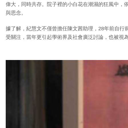
偉大，同時共存。院子裡的小白花在潮濕的狂風中，
與思念。
據了解，紀慧文不僅曾擔任陳文茜助理，28年前自行
受關注，當年更引起學術界及社會廣泛討論，也被視