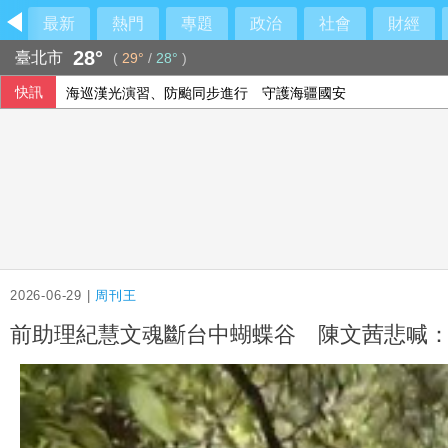
最新
熱門
專題
政治
社會
財經
28°
臺北市
(
29°
/
28°
)
快訊
海巡漢光演習、防颱同步進行 守護海疆國安
蔣萬安堅稱政府擋疫苗 沈伯洋：不好好說明反而造更多的謠
台東農業處長涉圖利「議長家族的渡假村」 從交保變成羈押
置地廣場桃園B區建物超高 國壽允修正高度儘速拆除
2026-06-29 |
周刊王
前助理紀慧文魂斷台中蝴蝶谷 陳文茜悲喊