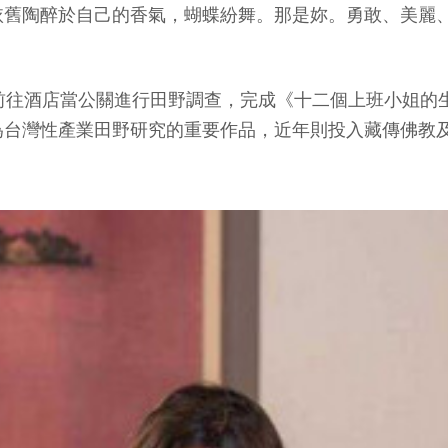
依舊陶醉於自己的香氣，蝴蝶紛舞。那是妳。勇敢、美麗
前往酒店當公關進行田野調查，完成《十二個上班小姐的
為台灣性產業田野研究的重要作品，近年則投入藏傳佛教