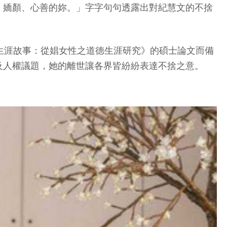
、嬌顏、心善的妳。」字字句句透露出對紀慧文的不捨
生涯故事：從娼女性之道德生涯研究》的碩士論文而備
及人權議題，她的離世讓各界皆紛紛表達不捨之意。