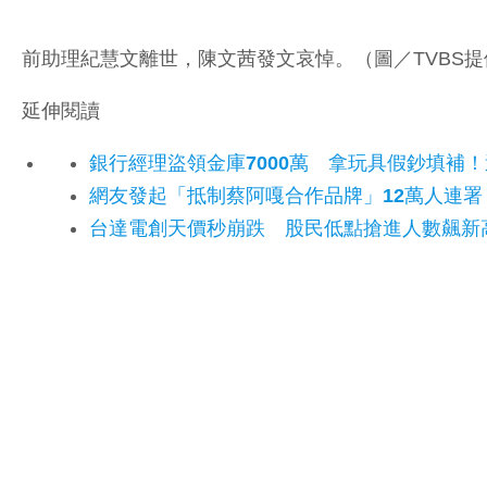
前助理紀慧文離世，陳文茜發文哀悼。（圖／TVBS提
延伸閱讀
銀行經理盜領金庫7000萬 拿玩具假鈔填補！
網友發起「抵制蔡阿嘎合作品牌」12萬人連署
台達電創天價秒崩跌 股民低點搶進人數飆新