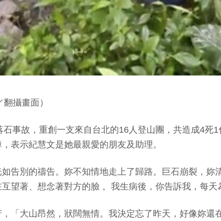
／翻攝畫面）
生嚴重落石事故，重創一支來自台北的16人登山團，共造成4
悼，表示紀慧文是她最親愛的朋友及助理。
光如告別的禱告。妳不知情地走上了歸路。巨石崩裂，妳
互望著、想念著對方的臉 。我生病後，你告訴我，每天
苦，「大山昂然，狀闊無情。我決定忘了昨天，好像妳還