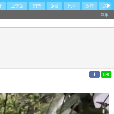
活
上班族
消費
旅遊
汽車
政府
房產
氣象