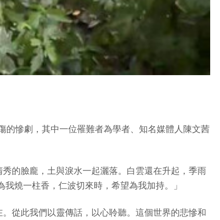
死1傷的慘劇，其中一位罹難者為學者、知名媒體人陳文茜
清秀的臉龐，土與淚水一起灑落。白雲還在升起，季雨
為我燒一柱香，仁波切來時，希望為我加持。」
在。從此我們以靈傳話，以心聆聽。這個世界的悲慘和