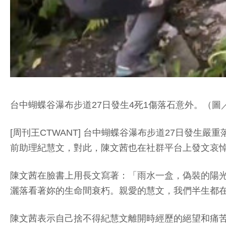
台中蝴蝶谷瀑布步道27日發生4死1傷落石意外。（圖
[周刊王CTWANT] 台中蝴蝶谷瀑布步道27日發
前助理紀慧文，對此，陳文茜也在社群平台上發文哀
陳文茜在臉書上用長文寫著：「雨水一盒，偽裝的陽
灑落看著妳的生命間衰朽。親愛的慧文，我們半生都在
陳文茜表示自己捨不得紀慧文離開時經歷的絕望和痛