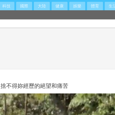
科技
國際
大陸
健康
娛樂
體育
生
禁見
：捨不得妳經歷的絕望和痛苦