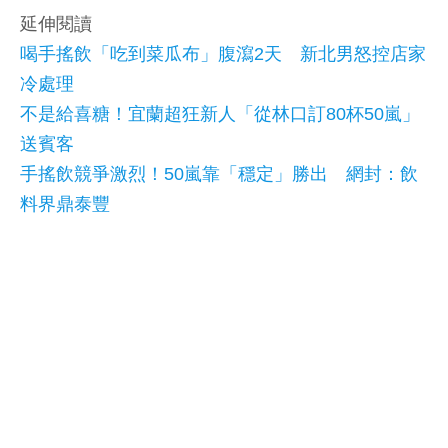
延伸閱讀
喝手搖飲「吃到菜瓜布」腹瀉2天 新北男怒控店家
冷處理
不是給喜糖！宜蘭超狂新人「從林口訂80杯50嵐」
送賓客
手搖飲競爭激烈！50嵐靠「穩定」勝出 網封：飲
料界鼎泰豐