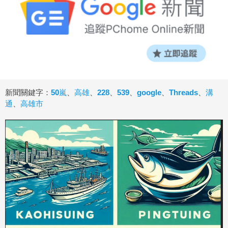
新聞關鍵字：
50嵐
、
高雄
、
228
、
539
、
google
、
Threads
、
溝
通
、
高雄市