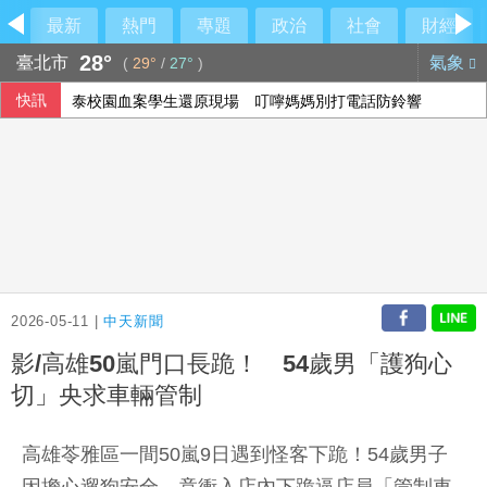
最新
熱門
專題
政治
社會
財經
28°
臺北市
氣象
(
29°
/
27°
)
快訊
泰校園血案學生還原現場 叮嚀媽媽別打電話防鈴響
2026-05-11 |
中天新聞
影/高雄50嵐門口長跪！ 54歲男「護狗心
切」央求車輛管制
高雄苓雅區一間50嵐9日遇到怪客下跪！54歲男子