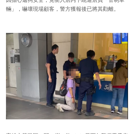
因擔心遛狗安全，竟衝入店內下跪逼店員「管制車
輛」，嚇壞現場顧客，警方獲報後已將其勸離。