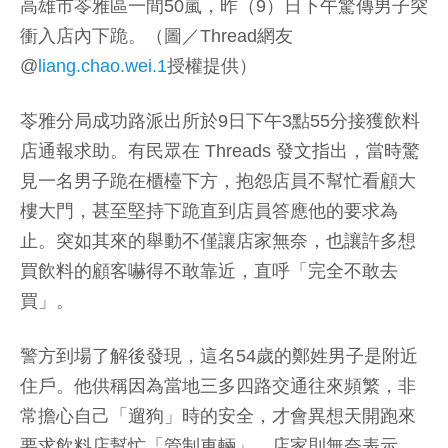
高雄市苓雅區一間50嵐，昨（9）日下午驚傳男子突
衝入店內下跪。（圖／Thread網友
@
liang.chao.wei.1
授權提供）
苓雅分局成功路派出所於9日下午3點55分接獲飲料
店通報求助。有民眾在 Threads 發文指出，當時驚
見一名男子跪在櫃檯下方，抱怨店員不幫忙看顧大
樓大門，甚至堅持下跪直到店員答應他的要求為
止。突如其來的舉動不僅讓店家無奈，也讓許多想
買飲料的顧客嚇得不敢靠近，直呼「完全不敢去
買」。
警方到場了解後發現，這名54歲的鄭姓男子是附近
住戶。他供稱因為當地三多四路交通往來頻繁，非
常擔心自己「遛狗」時的安全，才會異想天開跑來
要求飲料店幫忙「管制車輛」。店家則無奈表示，