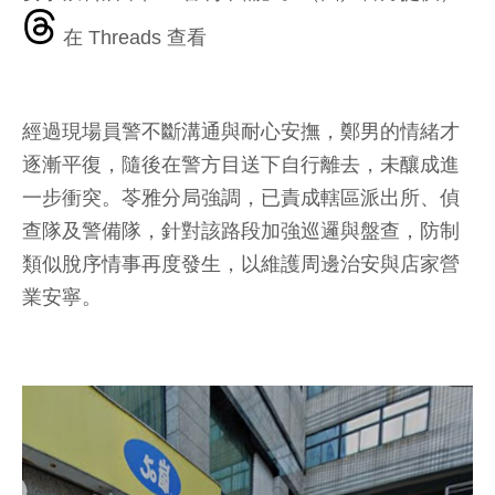
在 Threads 查看
經過現場員警不斷溝通與耐心安撫，鄭男的情緒才
逐漸平復，隨後在警方目送下自行離去，未釀成進
一步衝突。苓雅分局強調，已責成轄區派出所、偵
查隊及警備隊，針對該路段加強巡邏與盤查，防制
類似脫序情事再度發生，以維護周邊治安與店家營
業安寧。