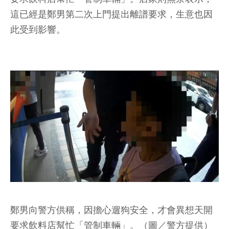
這已經是鄭男第二次上門提出離譜要求，生意也因
此受到影響。
鄭男向警方供稱，因擔心遛狗安全，才會異想天開
要求飲料店幫忙「管制車輛」。（圖／警方提供）