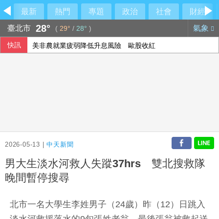
最新
熱門
專題
政治
社會
財經
28°
臺北市
氣象
(
29°
/
28°
)
快訊
美非農就業疲弱降低升息風險 歐股收紅
2026-05-13 |
中天新聞
男大生淡水河救人失蹤37hrs 雙北搜救隊
晚間暫停搜尋
北市一名大學生李姓男子（24歲）昨（12）日跳入