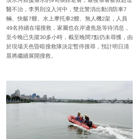
淡水河救援落水的9旬張姓老翁，最後張翁被救起送
醫不治，李男則沒入河中，雙北警消出動消防車7
輛、快艇7艘、水上摩托車2艘、無人機2架，人員
49名持續在場搜救，家屬也在岸邊焦急等待消息，
至今晚已失蹤30多小時，截至晚間7點仍未尋獲，由
於現場天色昏暗搜救隊決定暫停搜尋，預計明日清
晨將繼續展開搜救。