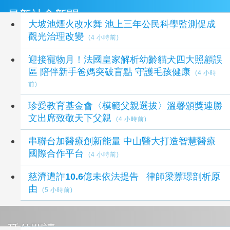
最新社會新聞
大坡池煙火改水舞 池上三年公民科學監測促成
觀光治理改變
(4 小時前)
迎接寵物月！法國皇家解析幼齡貓犬四大照顧誤
區 陪伴新手爸媽突破盲點 守護毛孩健康
(4 小時
前)
珍愛教育基金會〈模範父親選拔〉溫馨頒獎連勝
文出席致敬天下父親
(4 小時前)
串聯台加醫療創新能量 中山醫大打造智慧醫療
國際合作平台
(4 小時前)
慈濟遭詐10.6億未依法提告 律師梁䕒璟剖析原
由
(5 小時前)
延伸閱讀