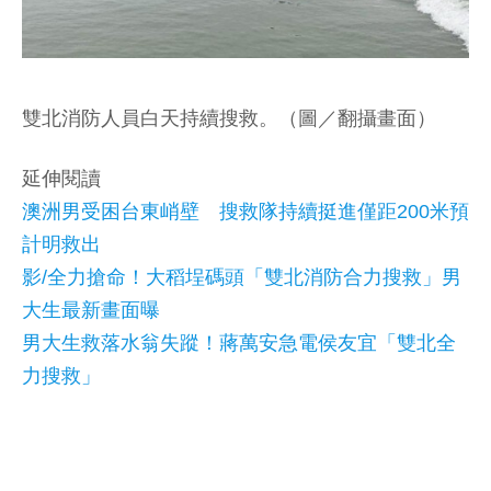
雙北消防人員白天持續搜救。（圖／翻攝畫面）
延伸閱讀
澳洲男受困台東峭壁 搜救隊持續挺進僅距200米預
計明救出
影/全力搶命！大稻埕碼頭「雙北消防合力搜救」男
大生最新畫面曝
男大生救落水翁失蹤！蔣萬安急電侯友宜「雙北全
力搜救」