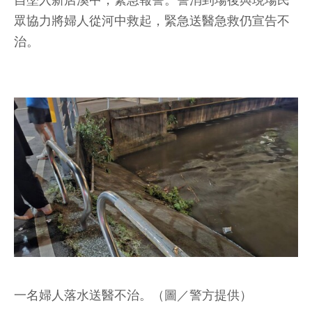
自墜入新店溪中，緊急報警。警消到場後與現場民
眾協力將婦人從河中救起，緊急送醫急救仍宣告不
治。
一名婦人落水送醫不治
。（圖／警方提供）