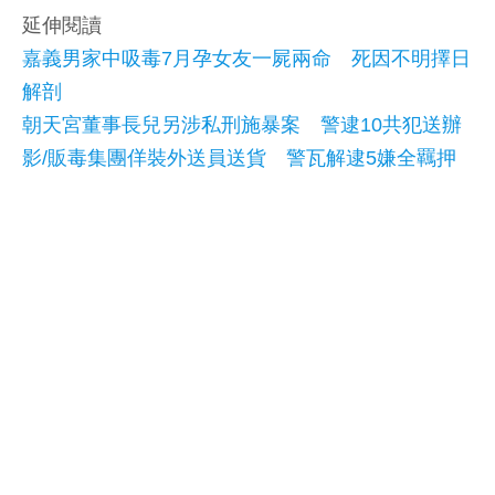
延伸閱讀
嘉義男家中吸毒7月孕女友一屍兩命 死因不明擇日
解剖
朝天宮董事長兒另涉私刑施暴案 警逮10共犯送辦
影/販毒集團佯裝外送員送貨 警瓦解逮5嫌全羈押