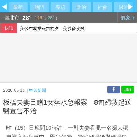
最新
熱門
專題
政治
社會
財經
28°
臺北市
氣象
(
29°
/
28°
)
快訊
美公布就業報告前夕 美股多收黑
伊朗擬禁美以船隻過海峽 國際油價大漲逾3美元
美媒：北京不滿對台軍售 美國防官員訪中受阻
2026-05-16 |
中天新聞
板橋夫妻目睹1女落水急報案 8旬婦救起送
醫宣告不治
昨（15）日晚間10時許，一對夫妻看見一名婦人獨