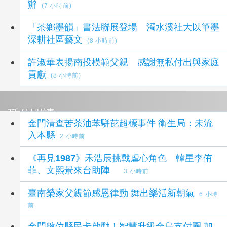
辦
(7 小時前)
「茶鄉墨韻」書法聯展登場 濁水溪社大以筆墨
深耕社區藝文
(8 小時前)
許淑華表揚南投模範父親 感謝無私付出與家庭
貢獻
(8 小時前)
延伸閱讀
金門清查苦茶油苯駢芘超標事件 衛生局：未流
入本縣
2 小時前
《再見1987》禾浩辰挑戰虐心角色 韓星李侑
菲、文熙景來台助陣
3 小時前
臺南榮家父親節感恩律動 舞出樂活新朝氣
6 小時
前
金門數位縣民卡啟動！智慧升級全島支付圈 加