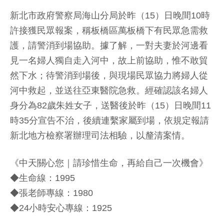
新北市政府警察局海山分局於昨（15）日晚間10時
許接獲民眾報案，稱板橋區萬板橋下有民眾急需救
護，請警消到場協助。據了解，一對夫妻於河邊看
見一名婦人獨自走入河中，故上前協助，惟不敢貿
然下水；待警消到場後，與現場民眾協力將婦人從
河中救起，並送往亞東醫院急救。經確認該名婦人
身分為82歲朱姓女子，送醫後於昨（15）日晚間11
時35分宣告不治，後續連繫家屬到場，依規定報請
新北地方檢察署辦理司法相驗，以釐清案情。
《中天關心您｜請珍惜生命，再給自己一次機會》
◆生命線：1995
◆張老師專線：1980
◆24小時安心專線：1925