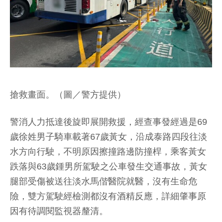
搶救畫面。（圖／警方提供）
警消人力抵達後旋即展開救援，經查事發經過是69
歲徐姓男子騎車載著67歲黃女，沿成泰路四段往淡
水方向行駛，不明原因擦撞路邊防撞桿，乘客黃女
跌落與63歲鍾男所駕駛之公車發生交通事故，黃女
腿部受傷被送往淡水馬偕醫院就醫，沒有生命危
險，雙方駕駛經檢測都沒有酒精反應，詳細肇事原
因有待調閱監視器釐清。