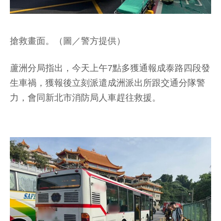
搶救畫面。（圖／警方提供）
蘆洲分局指出，今天上午7點多獲通報成泰路四段發
生車禍，獲報後立刻派遣成洲派出所跟交通分隊警
力，會同新北市消防局人車趕往救援。