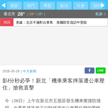
最新
熱門
專題
政治
社會
財經
28°
臺北市
氣象
(
29°
/
28°
)
快訊
美媒：北京不滿對台軍售 美國防官員訪中受阻
美公布就業報告前夕 美股多收黑
伊朗擬禁美以船隻過海峽 國際油價大漲逾3美元
2026-05-26 |
中天新聞
影/分秒必爭！新北「機車乘客摔落遭公車壓
住」搶救直擊
今（26日）上午在新北市五股區發生機車擦撞防撞