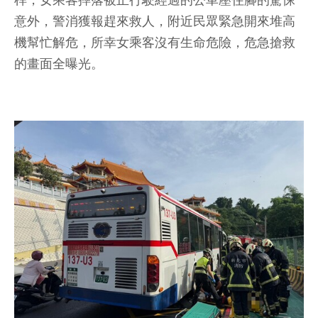
桿，女乘客摔落被正行駛經過的公車壓住腳的驚悚
意外，警消獲報趕來救人，附近民眾緊急開來堆高
機幫忙解危，所幸女乘客沒有生命危險，危急搶救
的畫面全曝光。