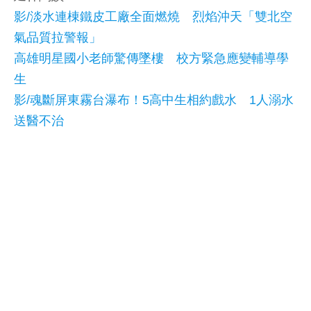
影/淡水連棟鐵皮工廠全面燃燒 烈焰沖天「雙北空
氣品質拉警報」
高雄明星國小老師驚傳墜樓 校方緊急應變輔導學
生
影/魂斷屏東霧台瀑布！5高中生相約戲水 1人溺水
送醫不治