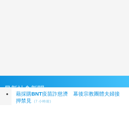
最新社會新聞
藉採購BNT疫苗詐慈濟 幕後宗教團體夫婦接
押禁見
(7 小時前)
落實ESG從旅行開始 和逸飯店台南西門館推
食農教育與文化走讀
(7 小時前)