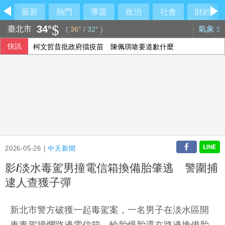
最新
熱門
專題
政治
社會
財經
34°
臺北市
氣象
(
36°
/
32°
)
快訊
柯文哲昔批政府擋疫苗 陳佩琪嗆要道歉什麼
香港天氣持續酷熱 部分地區氣溫攝氏39.1度
泰國地方官員遭槍殺身亡 前議員落網稱討債未果開槍
蔣萬安拿這事騙台灣人？他震驚：根本是魔鬼
2026-05-26 |
中天新聞
影/淡水毒駕男撞電信箱換備胎肇逃 警圍捕
逮人查獲子彈
新北市警方破獲一起毒駕案，一名男子在淡水區開