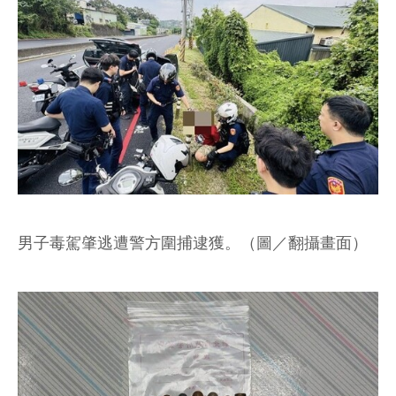
男子毒駕肇逃遭警方圍捕逮獲。（圖／翻攝畫面）