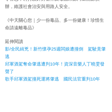
辦，維護社會治安與用路人安全。
《中天關心您｜少一份毒品、多一份健康！珍惜生
命請遠離毒品》
延伸閱讀
影/全民緝兇！新竹懷孕25週闆娘遭撞倒 駕駛竟肇
逃
邱軍酒駕奪命肇逃遭判10年！資深音樂人丁曉雯發
聲了
歌手邱軍酒駕撞死運將肇逃 國民法官重判10年