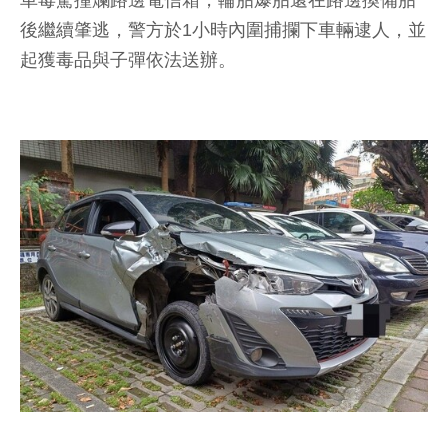
車毒駕撞爛路邊電信箱，輪胎爆胎還在路邊換備胎
後繼續肇逃，警方於1小時內圍捕攔下車輛逮人，並
起獲毒品與子彈依法送辦。