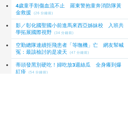
最新社會新聞
4歲童手割傷血流不止 羅東警抱童奔消防隊黃
金救援
(26 分鐘前)
影／彰化國聖國小前進馬來西亞姊妹校 入班共
學拓展國際視野
(34 分鐘前)
空勤總隊連續拒飛患者「等嘸機」亡 網友幫喊
冤：最該檢討的是凌天
(47 分鐘前)
蒂頭發黑別硬吃！婦吃放3週絲瓜 全身癢到爆
紅疹
(54 分鐘前)
屏東7個月查獲800公斤毒品 尿檢時程14天縮
為8小時
(58 分鐘前)
延伸閱讀
北市府發言人李政軒請辭 副發言人魏汶萱升任
24 分鐘前