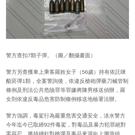
警方查扣7顆子彈。（圖／翻攝畫面）
警方另查獲車上乘客羅姓女子（56歲）持有依託咪
酯菸彈1顆，全案警詢後，依違反槍砲彈藥刀械管制
條例及刑法公共危險罪等罪嫌將陳男移送偵辦，羅
女則依違反毒品危害防制條例移送地檢署法辦。
警方強調，毒駕行為嚴重危害交通安全，淡水警方
今年迄今已取締92件毒駕，對毒品及暴力犯罪絕對
零容忍，將持續針對槍彈及毒品來源向上溯源偵