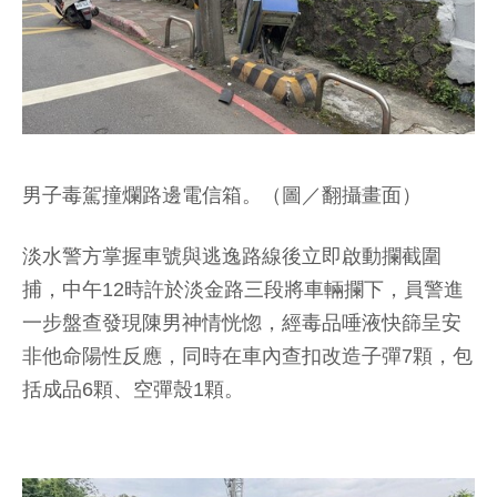
男子毒駕撞爛路邊電信箱。（圖／翻攝畫面）
淡水警方掌握車號與逃逸路線後立即啟動攔截圍
捕，中午12時許於淡金路三段將車輛攔下，員警進
一步盤查發現陳男神情恍惚，經毒品唾液快篩呈安
非他命陽性反應，同時在車內查扣改造子彈7顆，包
括成品6顆、空彈殼1顆。