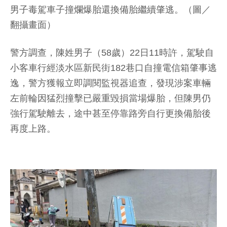
男子毒駕車子撞爛爆胎還換備胎繼續肇逃。（圖／
翻攝畫面）
警方調查，陳姓男子（58歲）22日11時許，駕駛自
小客車行經淡水區新民街182巷口自撞電信箱肇事逃
逸，警方獲報立即調閱監視器追查，發現涉案車輛
左前輪因猛烈撞擊已嚴重毀損當場爆胎，但陳男仍
強行駕駛離去，途中甚至停靠路旁自行更換備胎後
再度上路。