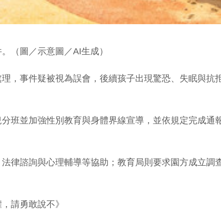
。（圖／示意圖／AI生成）
處理，事件疑被視為誤會，後續孩子出現驚恐、失眠與抗
兒分班並加強性別教育與身體界線宣導，並依規定完成通
、法律諮詢與心理輔導等協助；教育局則要求園方成立調
權，請勇敢說不》