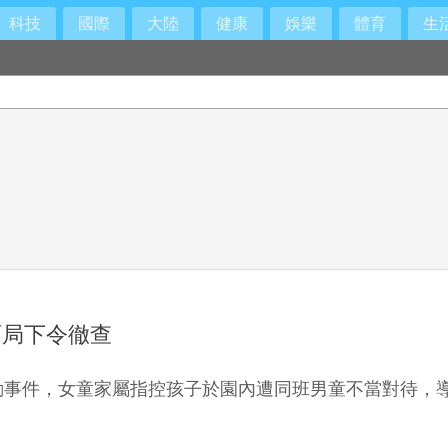
科技
國際
大陸
健康
娛樂
體育
生
育局下令徹查
動事件，女童家屬指控孩子於園內遭同班男童不當對待，