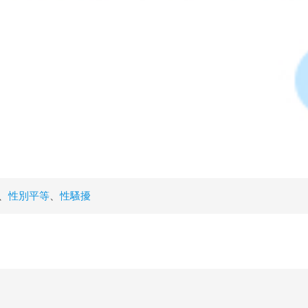
、
性別平等
、
性騷擾