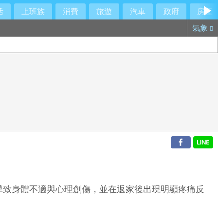
活
上班族
消費
旅遊
汽車
政府
房產
氣象
導致身體不適與心理創傷，並在返家後出現明顯疼痛反