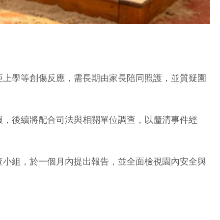
拒上學等創傷反應，需長期由家長陪同照護，並質疑園
報，後續將配合司法與相關單位調查，以釐清事件經
查小組，於一個月內提出報告，並全面檢視園內安全與