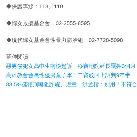
◆保護專線：113／110
◆婦女救援基金會：02-2555-8595
◆現代婦女基金會性暴力防治組：02-7728-5098
延伸閱讀
惡男侵犯女高中生南檢起訴 移審地院延長羈押3個月
高雄教會會長性侵男童子軍！二審駁回上訴判9年半
83.5%挺鞭刑嚇阻詐騙、虐童 洪孟楷：別用「不符