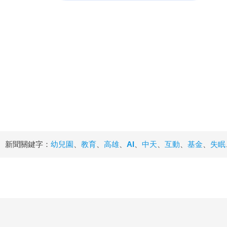
新聞關鍵字：
幼兒園
、
教育
、
高雄
、
AI
、
中天
、
互動
、
基金
、
失眠