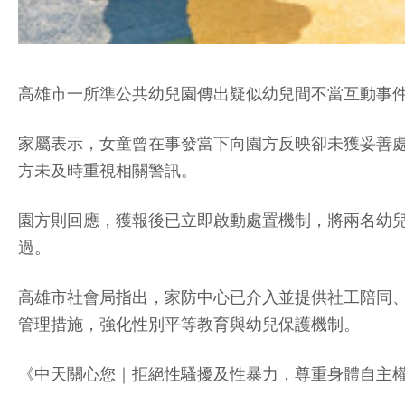
高雄市一所準公共幼兒園傳出疑似幼兒間不當互動事件
家屬表示，女童曾在事發當下向園方反映卻未獲妥善
方未及時重視相關警訊。
園方則回應，獲報後已立即啟動處置機制，將兩名幼
過。
高雄市社會局指出，家防中心已介入並提供社工陪同
管理措施，強化性別平等教育與幼兒保護機制。
《中天關心您｜拒絕性騷擾及性暴力，尊重身體自主