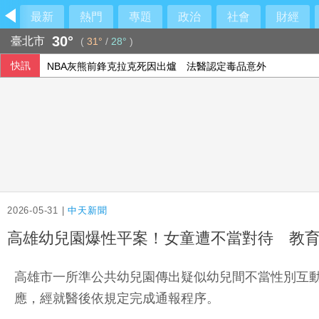
最新
熱門
專題
政治
社會
財經
30°
臺北市
(
31°
/
28°
)
快訊
NBA灰熊前鋒克拉克死因出爐 法醫認定毒品意外
台灣加州友誼日 政要齊聚肯定雙方關係日益緊密
父親節壽險業者教戰 爸爸保險三階段策略
慈濟買疫苗被騙 沈伯洋再嗆蔣萬安抹黑
2026-05-31 |
中天新聞
高雄幼兒園爆性平案！女童遭不當對待 教
高雄市一所準公共幼兒園傳出疑似幼兒間不當性別互
應，經就醫後依規定完成通報程序。