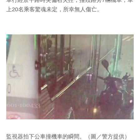
車行經景平路時突偏右失控，撞毀路旁7輛機車，車
上20名乘客驚魂未定，所幸無人傷亡。
監視器拍下公車撞機車的瞬間。（圖／警方提供）