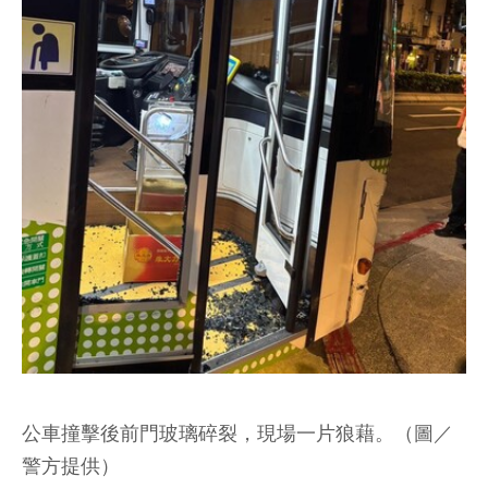
公車撞擊後前門玻璃碎裂，現場一片狼藉。（圖／
警方提供）