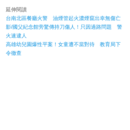
延伸閱讀
台南北區餐廳火警 油煙管起火濃煙竄出幸無傷亡
影/國父紀念館旁驚傳持刀傷人！只因過路問題 警
火速逮人
高雄幼兒園爆性平案！女童遭不當對待 教育局下
令徹查