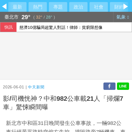
最新
熱門
專題
政治
社會
財經
29°
臺北市
氣象
(
32°
/
28°
)
快訊
慈濟10億騙局超驚人對話！律師：貧窮限想像
乾杯7月營收「受惠暑假旺季」
長榮航7月營收歷史次高 中華航空衝新高
瓦城第三季「雙品牌」進駐台東
2026-06-01 |
中天新聞
影/司機恍神？中和982公車載21人「掃爛7
車」驚悚瞬間曝
新北市中和區31日晚間發生公車事故，一輛982公