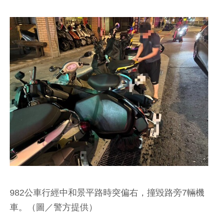
982公車行經中和景平路時突偏右，撞毀路旁7輛機
車。（圖／警方提供）