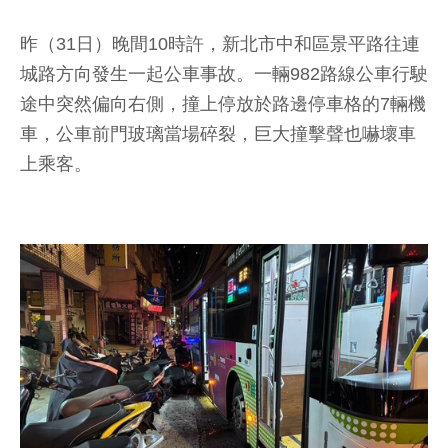
昨（31日）晚間10時許，新北市中和區景平路往連
城路方向發生一起公車事故。一輛982路線公車行駛
途中突然偏向右側，撞上停放於路邊停車格的7輛機
車，公車前門玻璃當場碎裂，巨大撞擊聲也嚇壞車
上乘客。