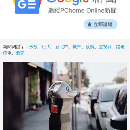
新聞關鍵字：
事故
、
巨大
、
新北市
、
機車
、
疲勞
、
監視器
、
路邊
停車
、
酒駕