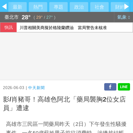
最新
熱門
專題
政治
社會
財經
28°
臺北市
氣象
(
29°
/
27°
)
快訊
川普相關美商擬於格陵蘭鑽油 當局警告未核准
2026-06-03 |
中天新聞
影/肖豬哥！高雄色阿北「藥局襲胸2位女店
員」遭逮
高雄市三民區一間藥局昨天（2日）下午發生性騷擾