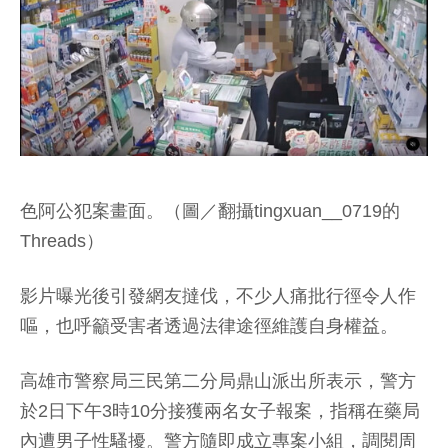
色阿公犯案畫面。（圖／翻攝tingxuan__0719的
Threads）
影片曝光後引發網友撻伐，不少人痛批行徑令人作
嘔，也呼籲受害者透過法律途徑維護自身權益。
高雄市警察局三民第二分局鼎山派出所表示，警方
於2日下午3時10分接獲兩名女子報案，指稱在藥局
內遭男子性騷擾。警方隨即成立專案小組，調閱周