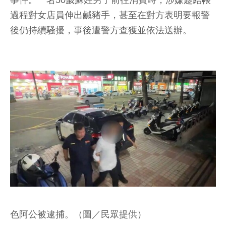
事件。一名50歲蘇姓男子前往消費時，涉嫌趁結帳
過程對女店員伸出鹹豬手，甚至在對方表明要報警
後仍持續騷擾，事後遭警方查獲並依法送辦。
色阿公被逮捕。（圖／民眾提供）