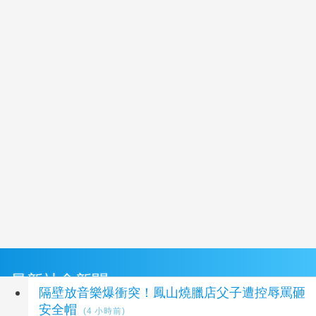
最新社會新聞
隔壁放音樂爆衝突！鳳山燒臘店父子遭控辱罵砸
安全帽
(4 小時前)