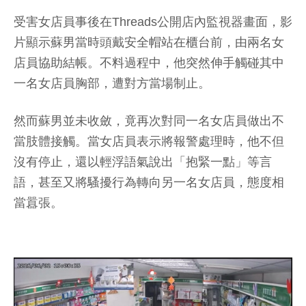
受害女店員事後在Threads公開店內監視器畫面，影
片顯示蘇男當時頭戴安全帽站在櫃台前，由兩名女
店員協助結帳。不料過程中，他突然伸手觸碰其中
一名女店員胸部，遭對方當場制止。
然而蘇男並未收斂，竟再次對同一名女店員做出不
當肢體接觸。當女店員表示將報警處理時，他不但
沒有停止，還以輕浮語氣說出「抱緊一點」等言
語，甚至又將騷擾行為轉向另一名女店員，態度相
當囂張。