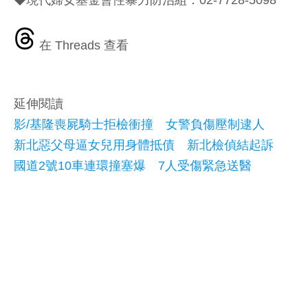
◆現代婦女基金會性暴力防治組：02-7728-5098
在 Threads 查看
延伸閱讀
影/基隆喪屍騎士拒檢衝撞 女警負傷壓制逮人
新北惡父母逼女兒用身體抵債 新北檢偵結起訴
國道2號10車連環撞塞爆 7人受傷緊急送醫