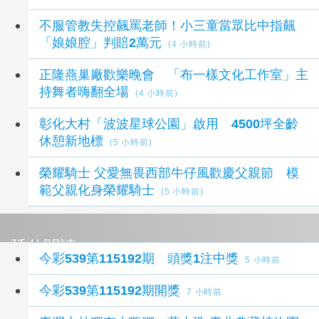
不服管教失控飆罵老師！小三童當眾比中指飆
「娘娘腔」判賠2萬元
(4 小時前)
正隆燕巢廠歡樂晚會 「布一樣文化工作室」主
持舞者嗨翻全場
(4 小時前)
彰化大村「波波星球公園」啟用 4500坪全齡
休憩新地標
(5 小時前)
榮耀騎士 父愛無畏西部牛仔風歡慶父親節 模
範父親化身榮耀騎士
(5 小時前)
延伸閱讀
今彩539第115192期 頭獎1注中獎
5 小時前
今彩539第115192期開獎
7 小時前