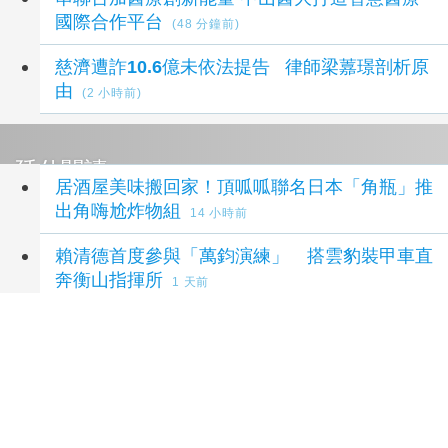
國際合作平台
(48 分鐘前)
慈濟遭詐10.6億未依法提告 律師梁䕒璟剖析原
由
(2 小時前)
延伸閱讀
居酒屋美味搬回家！頂呱呱聯名日本「角瓶」推
出角嗨尬炸物組
14 小時前
賴清德首度參與「萬鈞演練」 搭雲豹裝甲車直
奔衡山指揮所
1 天前
大安信義插旗稀有68戶 新濠信義詢問爆表
2 天
前
台北城東凱悅尚萃酒店 8/12大徵才 每年12晚免
費住宿
4 天前