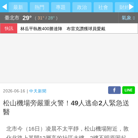
最新
熱門
專題
政治
社會
財經
29°
臺北市
氣象
(
31°
/
28°
)
快訊
林岳平執教400勝達陣 布雷克讚獲球員愛戴
【中市長民調】江啟臣38.2%領先何欣純14.1% 各年齡層
隊友罕見給援護 布雷克：告訴自己不要搞砸
時人：「蜘蛛人」湯姆霍蘭德與辛蒂亞已辦派對慶祝結婚
2026-06-16 |
中天新聞
松山機場旁嚴重火警！49人逃命2人緊急送
醫
北市今（16日）凌晨不太平靜，松山機場附近，敦