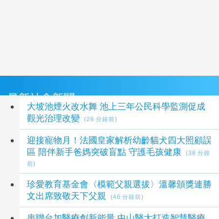
最新社會新聞
大坡池煙火改水舞 池上三年公民科學監測促成
觀光治理改變
(26 分鐘前)
迎接寵物月！法國皇家解析幼齡貓犬四大照顧誤
區 陪伴新手爸媽突破盲點 守護毛孩健康
(38 分鐘
前)
珍愛教育基金會〈模範父親選拔〉溫馨頒獎連勝
文出席致敬天下父親
(46 分鐘前)
串聯台加醫療創新能量 中山醫大打造智慧醫療