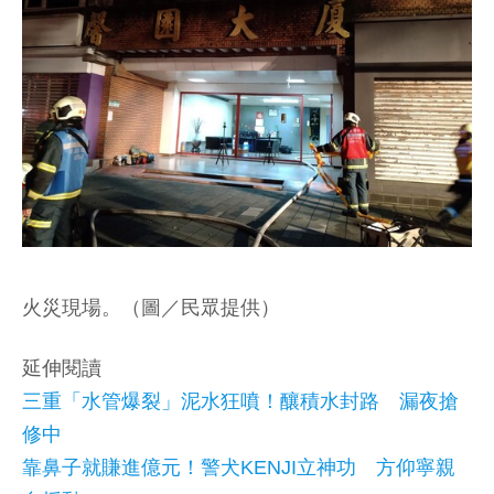
火災現場。（圖／民眾提供）
延伸閱讀
三重「水管爆裂」泥水狂噴！釀積水封路 漏夜搶
修中
靠鼻子就賺進億元！警犬KENJI立神功 方仰寧親