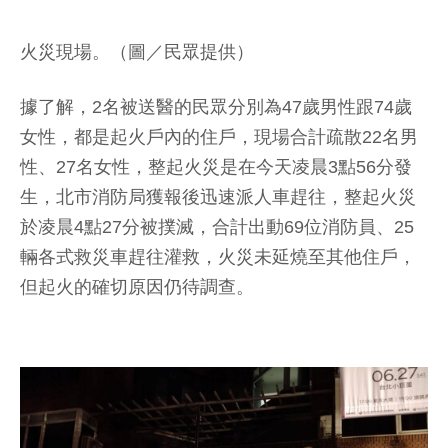
火災現場。（圖／民眾提供）
據了解，2名被送醫的民眾分別為47歲男性跟74歲
女性，都是起火戶內的住戶，現場合計疏散22名男
性、27名女性，整起火災是在今天凌晨3點56分發
生，北市消防局獲報後迅速派人車趕往，整起火災
於凌晨4點27分被撲滅，合計出動69位消防員、25
輛各式救災車趕往灌救，火災未延燒至其他住戶，
但起火的確切原因仍待調查。