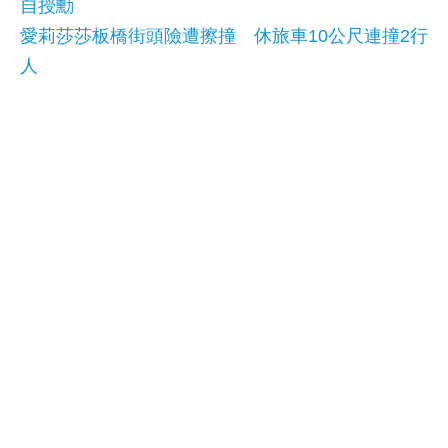
自授勳
愛莉莎莎板橋街頭險遭擦撞 休旅車10公尺連撞2行
人