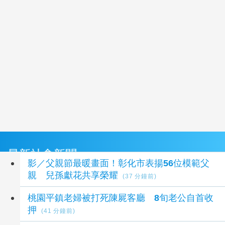
最新社會新聞
影／父親節最暖畫面！彰化市表揚56位模範父
親 兒孫獻花共享榮耀
(37 分鐘前)
桃園平鎮老婦被打死陳屍客廳 8旬老公自首收
押
(41 分鐘前)