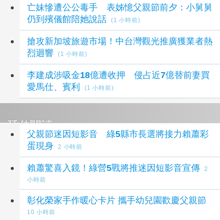
亡妹慘遭公公毒手 表姊憶父親節前夕：小舅舅
仍到殯儀館陪她說話
(1 小時前)
搶攻新加坡旅遊市場！中台灣觀光推廣獲業者熱
烈迴響
(1 小時前)
李建成涉吸金18億遭收押 侵占近7億替前妻買
愛馬仕、賓利
(1 小時前)
延伸閱讀
父親節迷因短影音 綠5縣市長選將接力賴蕭彩
蛋現身
2 小時前
賴蕭驚喜入鏡！綠營5戰將推迷因短影音宣傳
2
小時前
彰化榮家手作暖心卡片 攜手幼兒園歡慶父親節
10 小時前