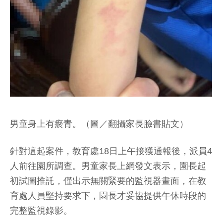
男童身上有瘀青。（圖／翻攝家長臉書貼文）
針對這起案件，教育處18日上午接獲通報後，派員4
人前往園所調查。男童家長上網發文表示，園長起
初試圖推託，僅出示無關緊要的監視器畫面，在教
育處人員堅持要求下，園長才妥協提供午休時段的
完整監視錄影。