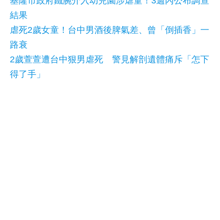
基隆市政府鐵腕介入幼兒園涉虐童！3週內公布調查
結果
虐死2歲女童！台中男酒後脾氣差、曾「倒插香」一
路衰
2歲萱萱遭台中狠男虐死 警見解剖遺體痛斥「怎下
得了手」