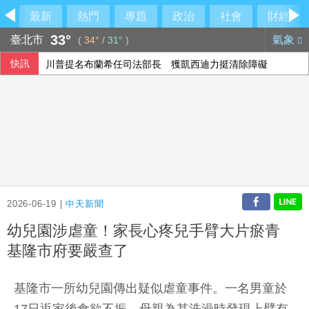
最新
熱門
專題
政治
社會
財經
33°
臺北市
氣象
(
34°
/
31°
)
快訊
川普提名布蘭希任司法部長 獲凱西迪力挺清除障礙
日本動畫融合大馬多元文化 激盪年輕世代創作想像
伊朗藉海峽協議談判 圖謀將美軍逐出波斯灣
被爆曾性招待裁判 韓國足協致歉強調現無不法情事
2026-06-19 |
中天新聞
幼兒園涉虐童！家長心疼兒手臂大片瘀青
基隆市府要嚴查了
基隆市一所幼兒園傳出疑似虐童事件。一名男童於