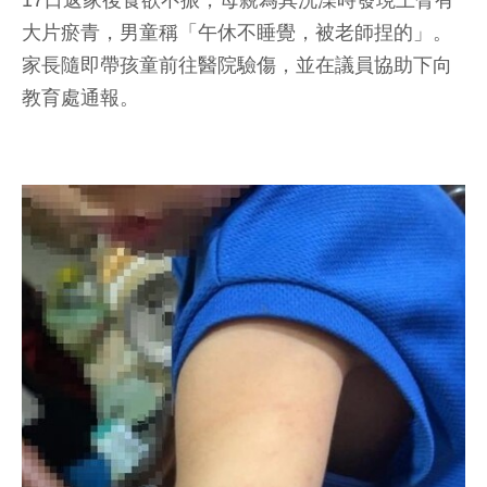
17日返家後食欲不振，母親為其洗澡時發現上臂有
大片瘀青，男童稱「午休不睡覺，被老師捏的」。
家長隨即帶孩童前往醫院驗傷，並在議員協助下向
教育處通報。