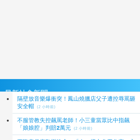
最新社會新聞
隔壁放音樂爆衝突！鳳山燒臘店父子遭控辱罵砸
安全帽
(2 小時前)
不服管教失控飆罵老師！小三童當眾比中指飆
「娘娘腔」判賠2萬元
(2 小時前)