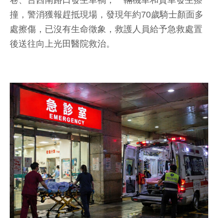
巷、台西南路口發生車禍，一輛機車和貨車發生擦
撞，警消獲報趕抵現場，發現年約70歲騎士顏面多
處擦傷，已沒有生命徵象，救護人員給予急救處置
後送往向上光田醫院救治。