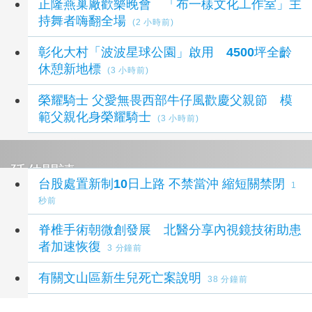
正隆燕巢廠歡樂晚會 「布一樣文化工作室」主
持舞者嗨翻全場
(2 小時前)
彰化大村「波波星球公園」啟用 4500坪全齡
休憩新地標
(3 小時前)
榮耀騎士 父愛無畏西部牛仔風歡慶父親節 模
範父親化身榮耀騎士
(3 小時前)
延伸閱讀
台股處置新制10日上路 不禁當沖 縮短關禁閉
1
秒前
脊椎手術朝微創發展 北醫分享內視鏡技術助患
者加速恢復
3 分鐘前
有關文山區新生兒死亡案說明
38 分鐘前
台南學甲驚悚車禍！轎車遭大貨車壓成廢鐵駕駛