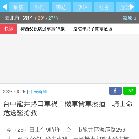
最新
熱門
專題
政治
社會
財經
28°
臺北市
氣象
(
29°
/
27°
)
快訊
梅西父親病逝享壽68歲 一路陪伴兒子闖蕩足壇
2026-06-25 |
中天新聞
台中龍井路口車禍！機車貨車擦撞 騎士命
危送醫搶救
今（25）日上午9時許，台中市龍井區海尾路256