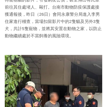
待寵物貓的影片，引發網友公憤，甚至傳出有民眾
前往其住處堵人、毆打。台南市動物防疫保護處接
獲通報後，昨日（26日）會同永康警分局進入李男
住家進行稽查，當場扣留影片中的2隻貓及另外3隻
犬，共計5隻寵物，並將其安置在動物之家，以防止
動物繼續處於不當飼養的風險環境。