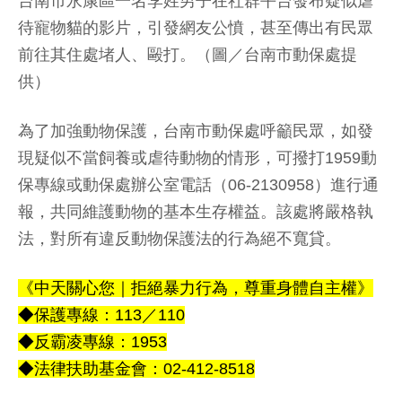
台南市永康區一名李姓男子在社群平台發布疑似虐
待寵物貓的影片，引發網友公憤，甚至傳出有民眾
前往其住處堵人、毆打。（圖／台南市動保處提
供）
為了加強動物保護，台南市動保處呼籲民眾，如發
現疑似不當飼養或虐待動物的情形，可撥打1959動
保專線或動保處辦公室電話（06-2130958）進行通
報，共同維護動物的基本生存權益。該處將嚴格執
法，對所有違反動物保護法的行為絕不寬貸。
《中天關心您｜拒絕暴力行為，尊重身體自主權》
◆保護專線：113／110
◆反霸凌專線：1953
◆法律扶助基金會：02-412-8518