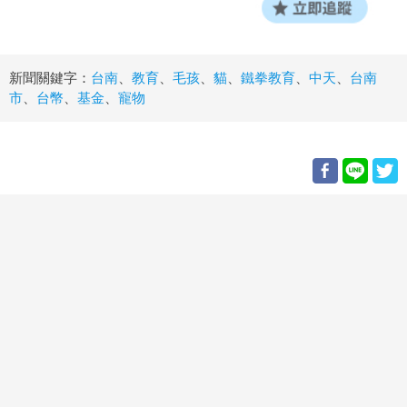
新聞關鍵字：
台南
、
教育
、
毛孩
、
貓
、
鐵拳教育
、
中天
、
台南
市
、
台幣
、
基金
、
寵物