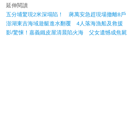
延伸閱讀
五分埔驚現2米深塌陷！ 蔣萬安急趕現場撤離8戶
澎湖東吉海域遊艇進水翻覆 4人落海漁船及救援
影/驚悚！嘉義鐵皮屋清晨陷火海 父女遺憾成焦屍