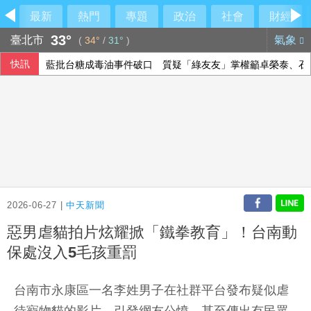
最新
熱門
專題
政治
社會
財經
33°
臺北市
氣象
(
34°
/
31°
)
快訊
藍批台糖成毒油事件破口 質疑「綠友友」掌權籲卓榮泰、石
雄獅上半年EPS 7.27元 下半年營收獲利可期
重賞蔣萬安耳光？台北人認725凱道不成功
台東農業處長許家豪涉圖利 法院更裁提高交保金
2026-06-27 |
中天新聞
惡男虐貓拍片炫耀掀「鐵拳教育」！台南動
保處沒入5毛孩重罰
台南市永康區一名李姓男子在社群平台發布疑似虐