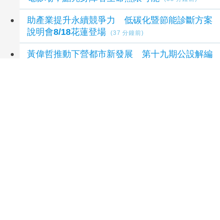
助產業提升永續競爭力 低碳化暨節能診斷方案
說明會8/18花蓮登場
(37 分鐘前)
黃偉哲推動下營都市新發展 第十九期公設解編
市地重劃說明會凝聚地方共識
(48 分鐘前)
延伸閱讀
穿梭在地美饌與聲響迷宮 《台文怪物》特展台
南老爺行旅登場
50 分鐘前
國民黨團控與台糖董事會關係密切 高雄市府反
批抹黑：陳其邁從未推薦人事
1 小時前
日訪台南 黃偉哲捐款十萬台幣援助熊本震災
1
小時前
藍批台糖成毒油事件破口 質疑「綠友友」掌權