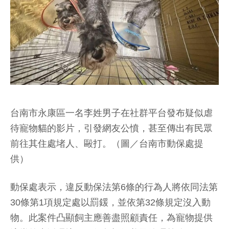
台南市永康區一名李姓男子在社群平台發布疑似虐
待寵物貓的影片，引發網友公憤，甚至傳出有民眾
前往其住處堵人、毆打。（圖／台南市動保處提
供）
動保處表示，違反動保法第6條的行為人將依同法第
30條第1項規定處以罰鍰，並依第32條規定沒入動
物。此案件凸顯飼主應善盡照顧責任，為寵物提供