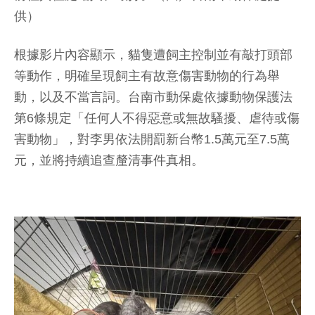
供）
根據影片內容顯示，貓隻遭飼主控制並有敲打頭部
等動作，明確呈現飼主有故意傷害動物的行為舉
動，以及不當言詞。台南市動保處依據動物保護法
第6條規定「任何人不得惡意或無故騷擾、虐待或傷
害動物」，對李男依法開罰新台幣1.5萬元至7.5萬
元，並將持續追查釐清事件真相。