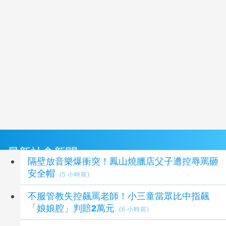
最新社會新聞
隔壁放音樂爆衝突！鳳山燒臘店父子遭控辱罵砸
安全帽
(5 小時前)
不服管教失控飆罵老師！小三童當眾比中指飆
「娘娘腔」判賠2萬元
(6 小時前)