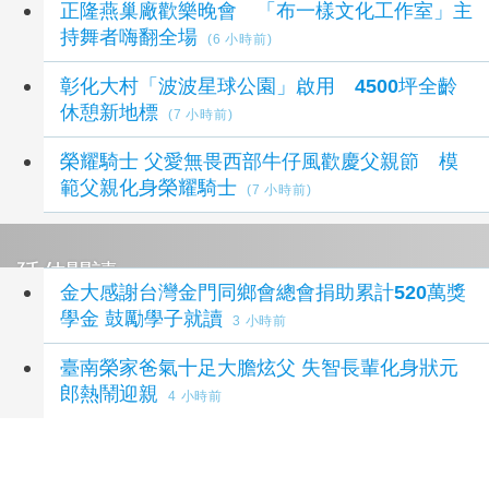
正隆燕巢廠歡樂晚會 「布一樣文化工作室」主
持舞者嗨翻全場
(6 小時前)
彰化大村「波波星球公園」啟用 4500坪全齡
休憩新地標
(7 小時前)
榮耀騎士 父愛無畏西部牛仔風歡慶父親節 模
範父親化身榮耀騎士
(7 小時前)
延伸閱讀
金大感謝台灣金門同鄉會總會捐助累計520萬獎
學金 鼓勵學子就讀
3 小時前
臺南榮家爸氣十足大膽炫父 失智長輩化身狀元
郎熱鬧迎親
4 小時前
父愛不說出口 田中24位「水手爸爸」用行動
守家
7 小時前