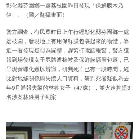
彰化縣芬園鄉一處荔枝園昨日發現「保鮮膜木乃
伊」。（圖／翻攝畫面）
警方調查，有民眾昨日上午行經彰化縣芬園鄉一處
荔枝園，發現地上有用保鮮膜包裹起來的物體，靠
近一看發現疑似為屍體，趕緊打電話報警，警方獲
報到場發現女子屍體遭棉被及保鮮膜層層包裹，已
呈現黃蠟化難以辨識，研判死亡已有一段時間，經
比對地緣關係與失蹤人口資料，研判死者疑似為去
年9月通報失蹤的林姓女子（47歲），並火速拘提3
名涉案林姓男子到案