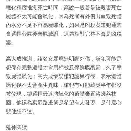
蠟化程度推測死亡時間；高說一般若是被殺害死亡
屍體不太可能會蠟化，因為死者有外傷出血致死體
內水分不足不容易屍蠟化，如果是凶殺案嫌犯通常
會選擇分屍後棄屍滅證，遺體相對完整不會是凶殺
案。
高大成推測，該名女屍應無明顯外傷，嫌犯可能是
想保存完整遺體才會用棉被及保鮮膜裹屍，久了導
致屍體蠟化；高大成懷疑嫌犯詭異行徑，表示遺體
蠟化後不太會產生異味，嫌犯有可能藏屍半年都沒
被發現，卻選擇最近將蠟化的遺體棄置路邊荔枝
園，他認為棄屍路邊就是希望有人發現，是什麼心
態他想不透。
延伸閱讀