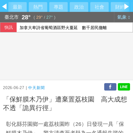
最新
熱門
專題
政治
社會
財經
28°
臺北市
氣象
(
29°
/
27°
)
快訊
加拿大卑詩省葡萄酒區野火蔓延 數千居民撤離
2026-06-27 |
中天新聞
「保鮮膜木乃伊」遭棄置荔枝園 高大成想
不透「詭異行徑」
彰化縣芬園鄉一處荔枝園昨（26）日發現一具「保