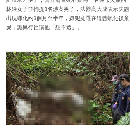
鮮膜木乃伊」，警方清查死者疑為一名通報失蹤的
林姓女子並拘提3名涉案男子，法醫高大成表示失體
出現蠟化約3個月至半年，嫌犯竟選在遺體蠟化後棄
屍，詭異行徑讓他「想不透」。