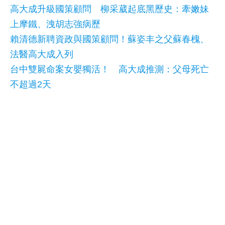
高大成升級國策顧問 柳采葳起底黑歷史：牽嫩妹
上摩鐵、洩胡志強病歷
賴清德新聘資政與國策顧問！蘇姿丰之父蘇春槐、
法醫高大成入列
台中雙屍命案女嬰獨活！ 高大成推測：父母死亡
不超過2天