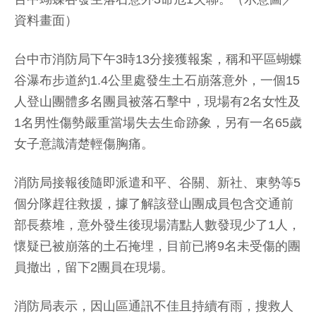
資料畫面）
台中市消防局下午3時13分接獲報案，稱和平區蝴蝶
谷瀑布步道約1.4公里處發生土石崩落意外，一個15
人登山團體多名團員被落石擊中，現場有2名女性及
1名男性傷勢嚴重當場失去生命跡象，另有一名65歲
女子意識清楚輕傷胸痛。
消防局接報後隨即派遣和平、谷關、新社、東勢等5
個分隊趕往救援，據了解該登山團成員包含交通前
部長蔡堆，意外發生後現場清點人數發現少了1人，
懷疑已被崩落的土石掩埋，目前已將9名未受傷的團
員撤出，留下2團員在現場。
消防局表示，因山區通訊不佳且持續有雨，搜救人