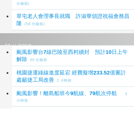
分鐘前)
草屯老人會理事長就職 許淑華頒證祝福會務昌
隆
(56 分鐘前)
延伸閱讀
颱風影響台7線巴陵至西村續封 預計10日上午
解除
40 分鐘前
桃園捷運綠線進度延宕 經費擬增233.52億審計
處籲捷工局改善
2 小時前
颱風影響！離島船班今9航線、79航次停航
3
小時前
桃市府召開置地廣場航高案會議 國泰人壽允諾
全力配合拆除超高部分
3 小時前
王欣儀爭取有成 北市可望8月底前端出敬老計