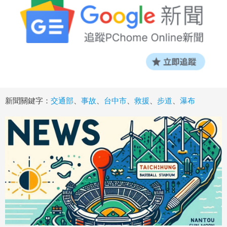
新聞關鍵字：
交通部
、
事故
、
台中市
、
救援
、
步道
、
瀑布