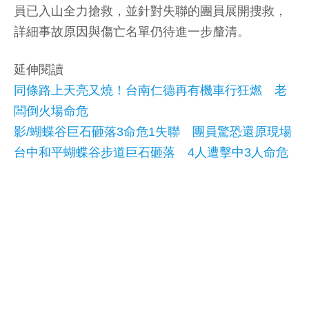
員已入山全力搶救，並針對失聯的團員展開搜救，
詳細事故原因與傷亡名單仍待進一步釐清。
延伸閱讀
同條路上天亮又燒！台南仁德再有機車行狂燃 老
闆倒火場命危
影/蝴蝶谷巨石砸落3命危1失聯 團員驚恐還原現場
台中和平蝴蝶谷步道巨石砸落 4人遭擊中3人命危