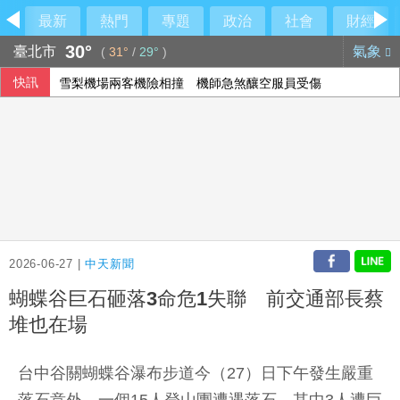
最新
熱門
專題
政治
社會
財經
30°
臺北市
氣象
(
31°
/
29°
)
快訊
雪梨機場兩客機險相撞 機師急煞釀空服員受傷
慈濟遭詐陳時中要藍白為抹黑道歉 柯文哲：不要把人民當白
台南大貨車駕駛疑毒駕 與自小客對撞釀1死
台北市未放「颱風整備假」 蔣萬安臉書遭灌爆親回：沒發布
2026-06-27 |
中天新聞
蝴蝶谷巨石砸落3命危1失聯 前交通部長蔡
堆也在場
台中谷關蝴蝶谷瀑布步道今（27）日下午發生嚴重