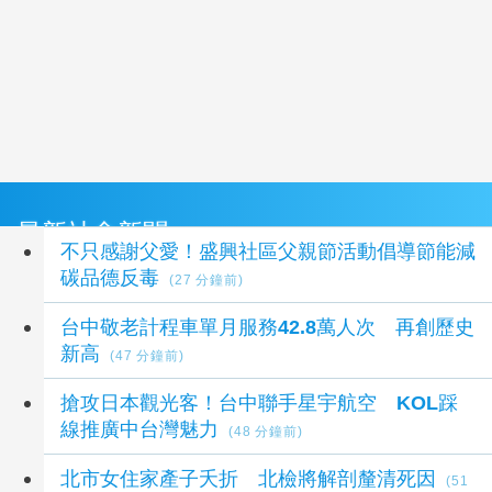
最新社會新聞
不只感謝父愛！盛興社區父親節活動倡導節能減
碳品德反毒
(27 分鐘前)
台中敬老計程車單月服務42.8萬人次 再創歷史
新高
(47 分鐘前)
搶攻日本觀光客！台中聯手星宇航空 KOL踩
線推廣中台灣魅力
(48 分鐘前)
北市女住家產子夭折 北檢將解剖釐清死因
(51