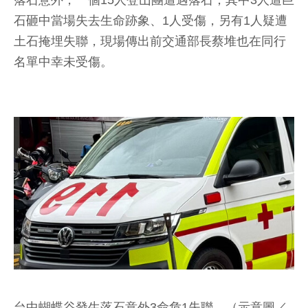
落石意外，一個15人登山團遭遇落石，其中3人遭巨
石砸中當場失去生命跡象、1人受傷，另有1人疑遭
土石掩埋失聯，現場傳出前交通部長蔡堆也在同行
名單中幸未受傷。
台中蝴蝶谷發生落石意外3命危1失聯。（示意圖／