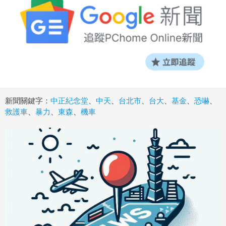
新聞關鍵字：
中正紀念堂
、
中天
、
台北市
、
台大
、
基金
、
恐嚇
、
救護車
、
暴力
、
東森
、
機車