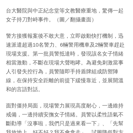
台大醫院與中正紀念堂等文教醫療重地，驚傳一起
女子持刀對峙事件。（圖／翻攝畫面）
警方接獲報案後不敢大意，立即啟動快打機制，迅
速派遣超過10名警力、6輛警用機車及2輛警車趕赴
現場支援。第一批員警抵達時，發現該名女子情緒
相當激動，不斷在現場大聲咆哮。為避免刺激當事
人引發失控行為，員警隨即手持盾牌組成防禦陣
線，在保持安全距離的前提下緩慢靠近，並展開溫
和的言語對話。
面對僵持局面，現場警力展現高度耐心，一邊維持
戒備，一邊持續安撫女子情緒。員警以柔性語氣不
斷勸導「沒事啦，我們只是過來看一下」、「先幫
我放地上，好不好？我不會拿走」，試圖降低對方