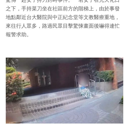
驚傳一起女子持刀對峙事件。一名女子在光天化日
之下，手持菜刀坐在社區前方的階梯上，由於事發
地點鄰近台大醫院與中正紀念堂等文教醫療重地，
來往行人眾多，路過民眾目擊驚悚畫面後嚇得連忙
報警求助。