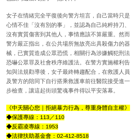
女子在情緒完全平復後向警方坦言，自己當時只是
心情不佳「沒有別的事」，並認為自己純粹持刀、
沒有實質傷害到其他人，事情應該不算嚴重。然而
警方嚴正指出，在公共場所無故亮出具殺傷力的器
械，已實質造成公眾恐慌，相關行為涉嫌觸犯刑法
恐嚇公眾罪及社會秩序維護法。在警方實施權利告
知與法規勸導後，女子最終轉趨配合，在救護人員
及警方的陪同下自行搭乘救護車前往醫院接受進一
步檢查，讓這起街頭驚魂事件得以平安落幕。
《中天關心您｜拒絕暴力行為，尊重身體自主權》
◆保護專線：113／110
◆反霸凌專線：1953
◆法律扶助基金會：02-412-8518