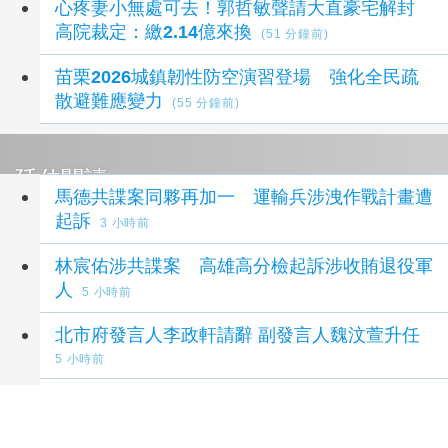
心疼妻小無處可去！郭哲敏聲請大直豪宅解封
高院裁定：繳2.14億來換
(51 分鐘前)
苗栗2026城鎮韌性防空演習登場 強化全民疏
散避難應變力
(55 分鐘前)
延伸閱讀
馬德共諜案同夥再加一 運輸兵涉洩作戰計畫遭
起訴
3 小時前
林宸佑涉共諜案 高雄高分檢起訴涉收賄退役軍
人
5 小時前
北市府發言人李政軒請辭 副發言人魏汶萱升任
5 小時前
蔣市府發言人異動！李政軒請辭 正妹記者傳加
入競選團隊
6 小時前