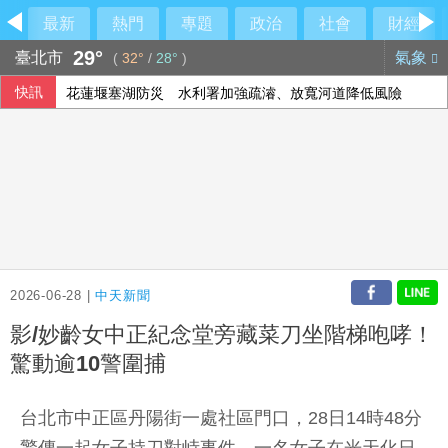
最新
熱門
專題
政治
社會
財經
29°
臺北市
氣象
(
32°
/
28°
)
快訊
花蓮堰塞湖防災 水利署加強疏濬、放寬河道降低風險
柯震東笑喊鎖喉合照要課金 邱士縉比愛心喊彆扭
城鎮韌性演習降速 LINE Pay交易數略減、街口支付無異常
3C新品、暑假需求挹注 電商雙雄7月營收齊成長
2026-06-28 |
中天新聞
影/妙齡女中正紀念堂旁藏菜刀坐階梯咆哮！
驚動逾10警圍捕
台北市中正區丹陽街一處社區門口，28日14時48分