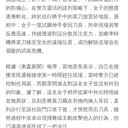
的防備心。在警方靈活的談判策略下，女子的態度
逐漸軟化，終於自行將手中的菜刀放置於地面。過
程中，女子一度試圖伸手拿回刀具，所幸現場員警
反應迅速，持續透過對話分散其注意力，並瞅準時
機將菜刀移至安全的遠端位置，成功解除這場迫在
眉睫的武裝危機。
根據《東森新聞》報導，當地里長表示，自己在接
獲里民通報後便第一時間趕往現場，當時警方已經
控制住局面，而鄰里間過去對該名女子並沒有特別
的印象。據了解，這名女子稍早從家中外出時情緒
並無異狀，且刻意將菜刀藏在衣物內掩人耳目，直
到步行至該社區門口坐下後，才突然亮出刀具，雖
然過程中並未出現揮舞或主動攻擊他人的行為，但
已讓周邊居民捏了一把冷汗。