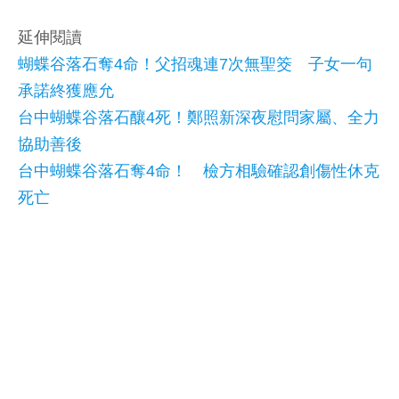
延伸閱讀
蝴蝶谷落石奪4命！父招魂連7次無聖筊 子女一句
承諾終獲應允
台中蝴蝶谷落石釀4死！鄭照新深夜慰問家屬、全力
協助善後
台中蝴蝶谷落石奪4命！ 檢方相驗確認創傷性休克
死亡