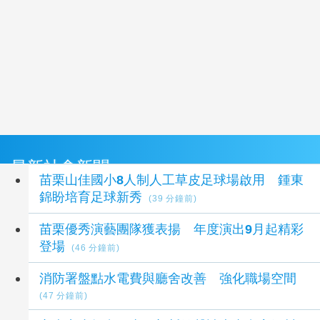
最新社會新聞
苗栗山佳國小8人制人工草皮足球場啟用 鍾東
錦盼培育足球新秀
(39 分鐘前)
苗栗優秀演藝團隊獲表揚 年度演出9月起精彩
登場
(46 分鐘前)
消防署盤點水電費與廳舍改善 強化職場空間
(47 分鐘前)