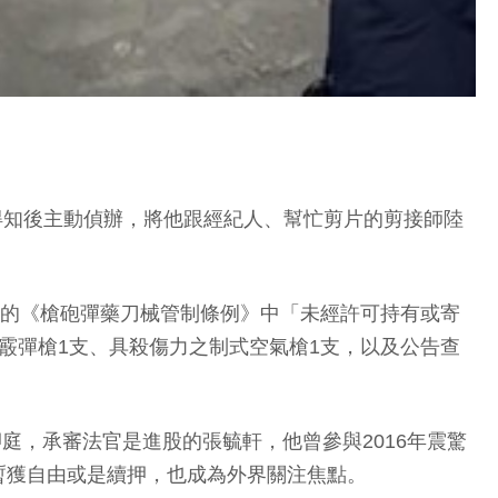
局得知後主動偵辦，將他跟經紀人、幫忙剪片的剪接師陸
下的《槍砲彈藥刀械管制條例》中「未經許可持有或寄
式霰彈槍1支、具殺傷力之制式空氣槍1支，以及公告查
庭，承審法官是進股的張毓軒，他曾參與2016年震驚
暫獲自由或是續押，也成為外界關注焦點。