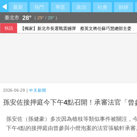
最新
熱門
專題
政治
社會
財經
28°
臺北市
(
29°
/
28°
)
快訊
【獨家】新北市長選戰震撼彈 蔡英文將任蘇巧慧總部主委
2026-06-29 |
中天新聞
孫安佐接押庭今下午4點召開！承審法官「曾
孫安佐（孫健豪）多次因為槍枝等類似事件被關注，今
下午4點的接押庭由曾參與小燈泡案的法官張毓軒承審