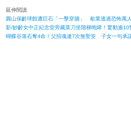
延伸閱讀
圓山保齡球館遭巨石「一擊穿牆」 歇業逃過恐怖萬
影/妙齡女中正紀念堂旁藏菜刀坐階梯咆哮！驚動逾10
蝴蝶谷落石奪4命！父招魂連7次無聖筊 子女一句承