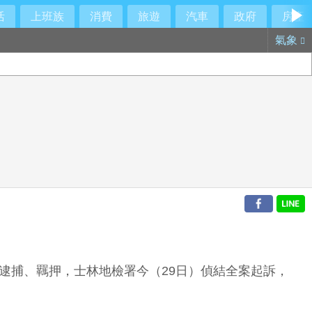
活
上班族
消費
旅遊
汽車
政府
房產
氣象
逮捕、羈押，士林地檢署今（29日）偵結全案起訴，