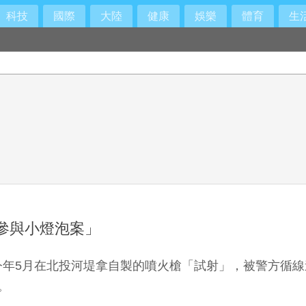
科技
國際
大陸
健康
娛樂
體育
生
參與小燈泡案」
年5月在北投河堤拿自製的噴火槍「試射」，被警方循線
。