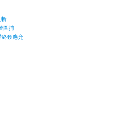
人斬
警圍捕
諾終獲應允