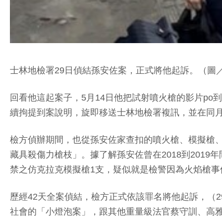
士林地檢署29日偵結孫安佐案，正式將他起訴。（圖
回看他這起案子，5月14日他把試射噴火槍的影片p
續拘提到案說明，旋即移送士林地檢署複訊，並在同月
檢方偵辦期間，也從孫安佐家查扣的噴火槍、模擬槍、
藏具殺傷力槍枝」。據了解孫安佐曾在2018到201
禁之仿克拉克模擬槍1支，疑似就是檢警因為火焰槍事
歷經42天全案偵結，檢方正式依該罪名將他起訴，（2
社會的「小燈泡案」，跟其他重量級法官蔡守訓、高