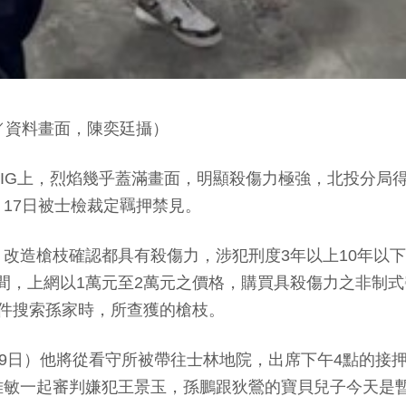
／資料畫面，陳奕廷攝）
o到IG上，烈焰幾乎蓋滿畫面，明顯殺傷力極強，北投分
17日被士檢裁定羈押禁見。
改造槍枝確認都具有殺傷力，涉犯刑度3年以上10年以
9年間，上網以1萬元至2萬元之價格，購買具殺傷力之非制
件搜索孫家時，所查獲的槍枝。
9日）他將從看守所被帶往士林地院，出席下午4點的接押
雅敏一起審判嫌犯王景玉，孫鵬跟狄鶯的寶貝兒子今天是