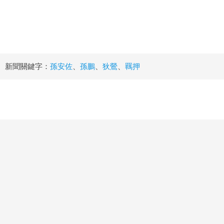
新聞關鍵字：
孫安佐
、
孫鵬
、
狄鶯
、
羈押