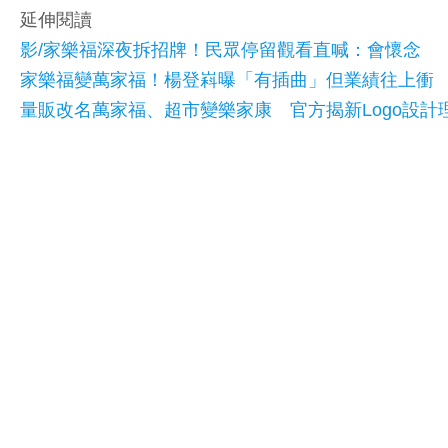
延伸閱讀
影/家樂福深夜拆招牌！民眾停留觀看直喊：會懷念
家樂福變萬家福！楊登嵙曝「有插曲」但業績往上衝
量販改名萬家福、超市變樂家康 官方揭新Logo設計