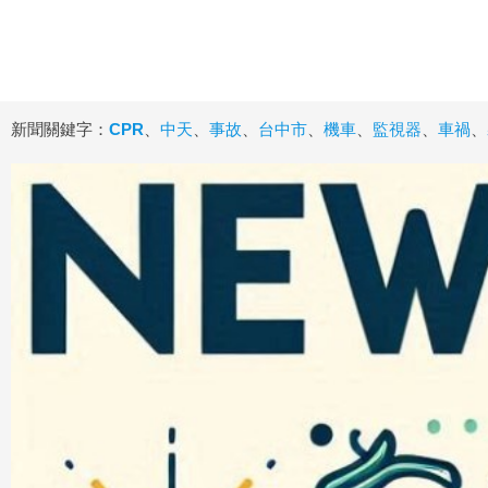
新聞關鍵字：
CPR
、
中天
、
事故
、
台中市
、
機車
、
監視器
、
車禍
、