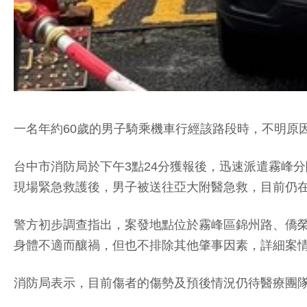
一名年約60歲的男子騎乘機車行經該路段時，不明原
台中市消防局於下午3點24分獲報後，迅速派遣霧峰
現場緊急救護後，男子被送往亞大附醫急救，目前仍
警方初步調查指出，案發地點位於霧峰區錦州路、僑
身體不適而釀禍，但也不排除其他肇事因素，詳細案
消防局表示，目前傷者的傷勢及預後情況仍待醫療團