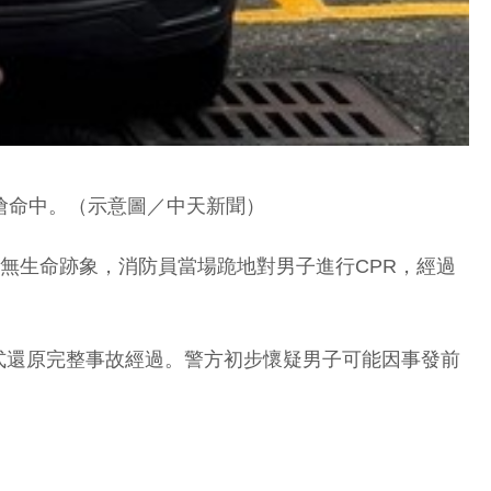
搶命中。（示意圖／中天新聞）
無生命跡象，消防員當場跪地對男子進行CPR，經過
式還原完整事故經過。警方初步懷疑男子可能因事發前