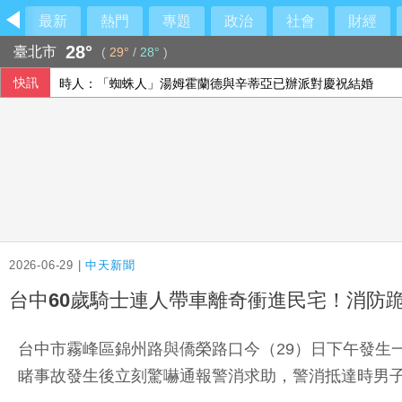
最新
熱門
專題
政治
社會
財經
28°
臺北市
(
29°
/
28°
)
快訊
時人：「蜘蛛人」湯姆霍蘭德與辛蒂亞已辦派對慶祝結婚
發現內部管理缺失 宏碁代表上任2天閃辭兆基屋管董座、退
2026-06-29 |
中天新聞
台中60歲騎士連人帶車離奇衝進民宅！消防跪
台中市霧峰區錦州路與僑榮路口今（29）日下午發生
睹事故發生後立刻驚嚇通報警消求助，警消抵達時男