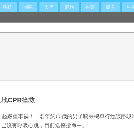
科技
國際
大陸
健康
娛樂
體育
生
出經營層
地CPR搶救
一起嚴重車禍！一名年約60歲的男子騎乘機車行經該路
子已沒有呼吸心跳，目前送醫搶命中。