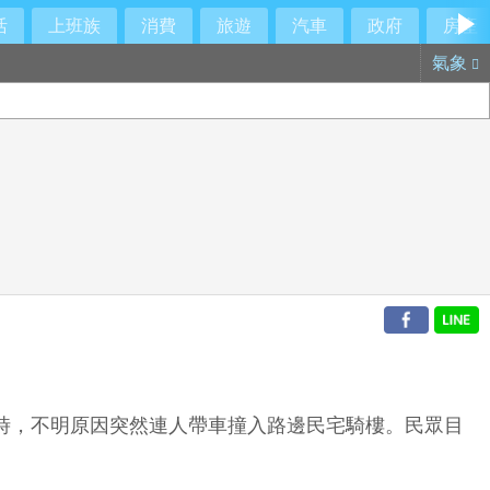
活
上班族
消費
旅遊
汽車
政府
房產
氣象
段時，不明原因突然連人帶車撞入路邊民宅騎樓。民眾目