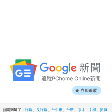
新聞關鍵字：
詐騙
、
反詐騙
、
台中市
、
台幣
、
徵才
、
手機
、
數據