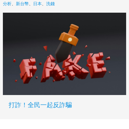
分析
、
新台幣
、
日本
、
洗錢
打詐！全民一起反詐騙