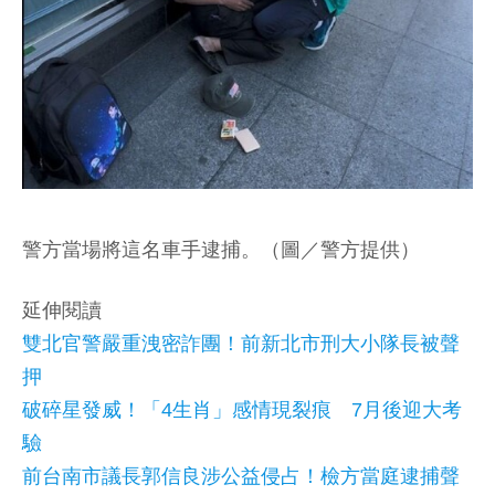
警方當場將這名車手逮捕。（圖／警方提供）
延伸閱讀
雙北官警嚴重洩密詐團！前新北市刑大小隊長被聲
押
破碎星發威！「4生肖」感情現裂痕 7月後迎大考
驗
前台南市議長郭信良涉公益侵占！檢方當庭逮捕聲