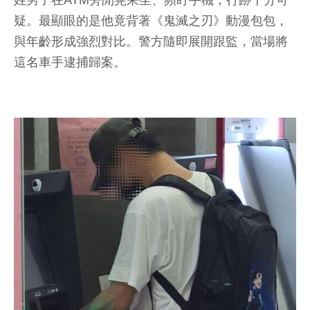
姓男子在ATM旁閒晃呆坐、頻盯手機，行跡十分可
疑。最顯眼的是他竟背著《鬼滅之刃》動漫包包，
與年齡形成強烈對比。警方隨即展開跟監，當場將
這名車手逮捕歸案。