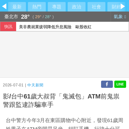
最新
熱門
專題
政治
社會
財經
28°
臺北市
氣象
(
29°
/
28°
)
快訊
美非農就業疲弱降低升息風險 歐股收紅
2026-07-01 |
中天新聞
影/台中61歲大叔背「鬼滅包」ATM前鬼祟
警跟監逮詐騙車手
台中警方今年3月在東區購物中心附近，發現61歲周