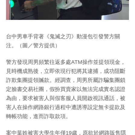
台中男車手背著《鬼滅之刃》動漫包引發警方關
注。（圖／警方提供）
警方發現周男頻繁往返多處ATM操作並提領現金，
見時機成熟後，立即依現行犯將其逮捕，成功阻斷
詐欺集團提領贓款。經調查，周男所屬詐騙集團鎖
定臉書交易社團，假扮買賣家以無法完成實名認證
為由，要求被害人與假客服人員開啟視訊通話，被
害人在操作網路銀行過程中遭誘導設定無卡提款及
轉帳功能，進而詐取款項。
案中葉姓被害大學生年僅19歲，原欲於網路販售隱