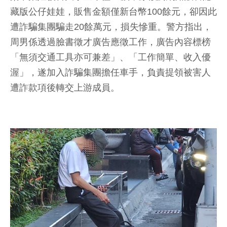
藏版公仔娃娃，販售金額僅新台幣100餘元，卻因此
遭詐騙集團騙走20餘萬元，損失慘重。警方指出，
周男係透過臉書徵才廣告應徵工作，廣告內容標榜
「無須交通工具亦可兼差」、「工作簡單、收入優
渥」，遂加入詐騙集團擔任車手，負責提領被害人
遭詐款項後轉交上游成員。