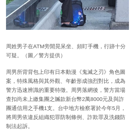
周姓男子在ATM旁閒晃呆坐、頻盯手機，行跡十分
可疑。（圖／警方提供）
周男所背背包上印有日本動漫《鬼滅之刃》角色圖
案，特殊風格與其外觀、年齡形成強烈對比，成為
警方迅速辨識的重要特徵。周男落網後，警方當場
查扣尚未上繳集團之贓款新台幣2萬8000元及與詐
團通信用之手機1支。台中地方檢察署於今年5月，
將周男依違反組織犯罪防制條例、詐欺罪及洗錢防
制法起訴。