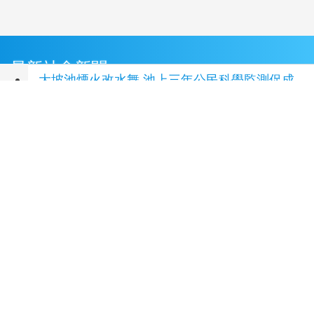
最新社會新聞
大坡池煙火改水舞 池上三年公民科學監測促成
觀光治理改變
(3 小時前)
迎接寵物月！法國皇家解析幼齡貓犬四大照顧誤
區 陪伴新手爸媽突破盲點 守護毛孩健康
(3 小時
前)
珍愛教育基金會〈模範父親選拔〉溫馨頒獎連勝
文出席致敬天下父親
(3 小時前)
串聯台加醫療創新能量 中山醫大打造智慧醫療
國際合作平台
(3 小時前)
慈濟遭詐10.6億未依法提告 律師梁䕒璟剖析原
由
(4 小時前)