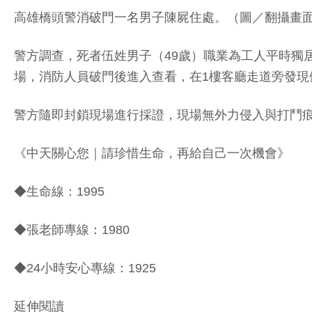
高雄橋頭警消破門一名男子陳屍住處。（圖／翻攝畫
警方調查，死者伍姓男子（49歲）職業為工人平時獨
場，消防人員破門後進入查看，在1樓客廳走道旁發現
警方隨即封鎖現場進行採證，現場無外力侵入與打鬥
《中天關心您｜請珍惜生命，再給自己一次機會》
◆生命線：1995
◆張老師專線：1980
◆24小時安心專線：1925
延伸閱讀