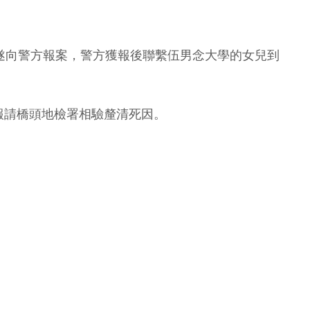
遂向警方報案，警方獲報後聯繫伍男念大學的女兒到
報請橋頭地檢署相驗釐清死因。