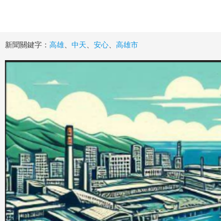
新聞關鍵字：
高雄
、
中天
、
安心
、
高雄市