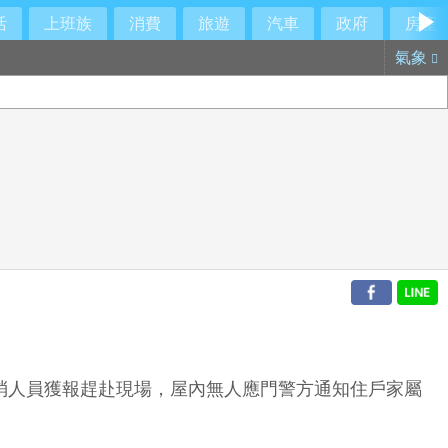
活
上班族
消費
旅遊
汽車
政府
房產
氣象
消人員獲報趕赴現場，屋內無人應門警方通知住戶家屬