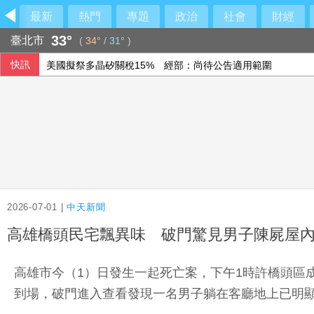
最新
熱門
專題
政治
社會
財經
33°
臺北市
(
34°
/
31°
)
快訊
美國擬祭多晶矽關稅15% 經部：尚待公告適用範圍
政院：0至18歲成長津貼已編入預算 按既定規劃推動
宏正上半年每股賺2.5元 擬配息2.3元
智慧局首設專利超級站進駐文博會 助業者布局智財權
2026-07-01 |
中天新聞
高雄橋頭民宅飄異味 破門驚見男子陳屍屋
高雄市今（1）日發生一起死亡案，下午1時許橋頭區
到場，破門進入查看發現一名男子躺在客廳地上已明