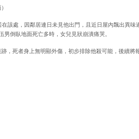
面）
居在該處，因鄰居連日未見他出門，且近日屋內飄出異味
伍男倒臥地面死亡多時，女兒見狀崩潰痛哭。
痕跡，死者身上無明顯外傷，初步排除他殺可能，後續將