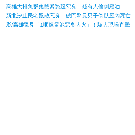
高雄大排魚群集體暴斃飄惡臭 疑有人偷倒廢油
新北汐止民宅飄散惡臭 破門驚見男子倒臥屋內死亡
影/高雄驚見「1噸鋰電池惡臭大火」！駭人現場直擊