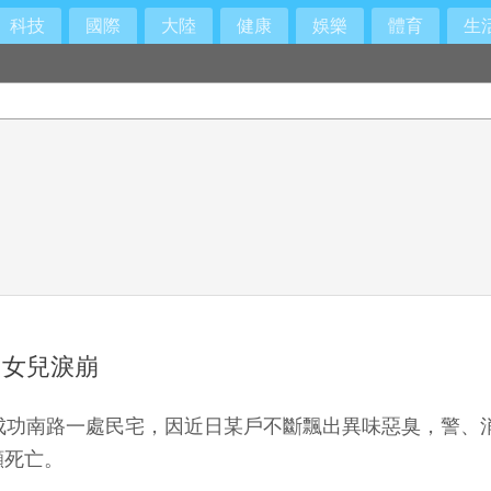
科技
國際
大陸
健康
娛樂
體育
生
內女兒淚崩
成功南路一處民宅，因近日某戶不斷飄出異味惡臭，警、
顯死亡。